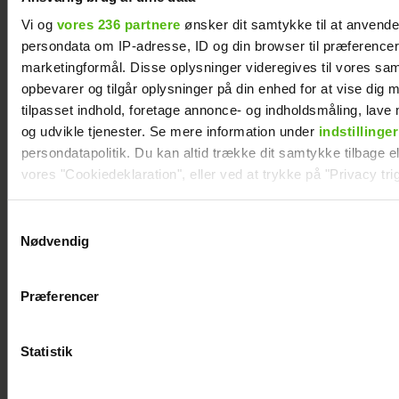
Vi og
vores 236 partnere
ønsker dit samtykke til at anvend
persondata om IP-adresse, ID og din browser til præferencer, 
marketingformål. Disse oplysninger videregives til vores sa
opbevarer og tilgår oplysninger på din enhed for at vise dig 
tilpasset indhold, foretage annonce- og indholdsmåling, lav
og udvikle tjenester. Se mere information under
indstillinger
persondatapolitik. Du kan altid trække dit samtykke tilbage ell
vores "Cookiedeklaration", eller ved at trykke på "Privacy trig
Dine valg anvendes på hele websitet.
Samtykkevalg
Nødvendig
Forelsket Hjalmer
Vi ønsker dit samtykke til at indsamle og bruge data for at k
med kæresten på
relevant journalistisk indhold til dig.
Præferencer
Vi anvender egne cookies og cookies fra tredjeparter til at a
Smukfest: Vi er
vores hjemmeside. Vi indsamler data om IP, ID og din browser 
lykkelige
generere statistik og huske dine præferencer samt til brug fo
Statistik
optimere vores reklametiltag på sociale medier og til at vise d
med sociale medier.