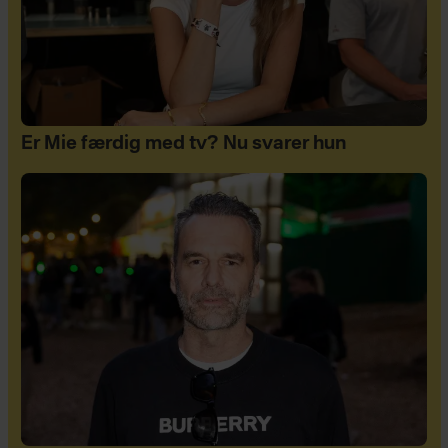
Er Mie færdig med tv? Nu svarer hun