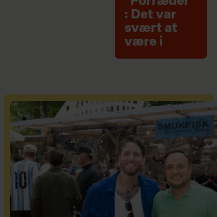
"Forræder"
: Det var
svært at
være i