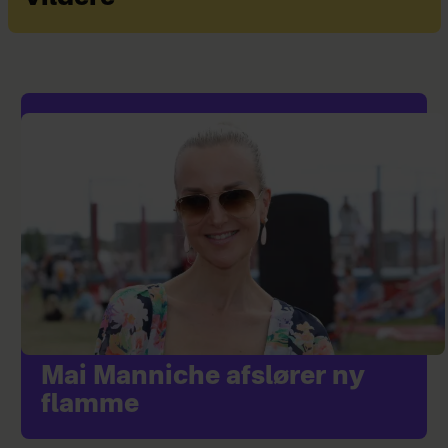
Mai Manniche afslører ny
flamme