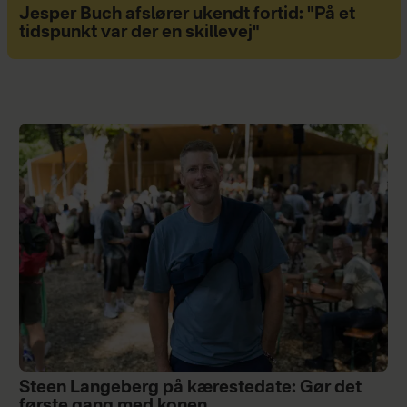
Jesper Buch afslører ukendt fortid: "På et
tidspunkt var der en skillevej"
Steen Langeberg på kærestedate: Gør det
første gang med konen