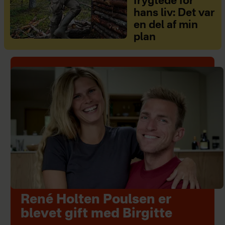
frygtede for
hans liv: Det var
en del af min
plan
René Holten Poulsen er
blevet gift med Birgitte