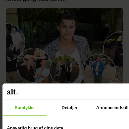
KÆMPE GALLERI: De kendte elsker
Smukfest
Samtykke
Detaljer
Annonceindstill
Ansvarlig brug af dine data