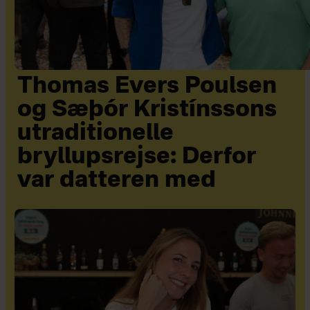
Thomas Evers Poulsen
og Sæþór Kristínssons
utraditionelle
bryllupsrejse: Derfor
var datteren med