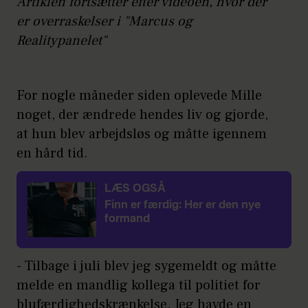
Artiklen fortsætter efter videoen, hvor der
er overraskelser i "Marcus og
Realitypanelet"
For nogle måneder siden oplevede Mille
noget, der ændrede hendes liv og gjorde,
at hun blev arbejdsløs og måtte igennem
en hård tid.
LÆS OGSÅ
Finn er færdig: Her er den nye
formand
- Tilbage i juli blev jeg sygemeldt og måtte
melde en mandlig kollega til politiet for
blufærdighedskrænkelse. Jeg havde en