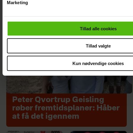
Marketing
Du kan til enhver tid trække dit samtykke tilbage via linket i 
læse mere om vores brug af cookies, samarbejdspartnere og
personoplysninger i forbindelse hermed i både
Tillad alle cookies
vores
privatlivspolitik
og
cookiepolitik
.
Tillad valgte
Kun nødvendige cookies
Peter Qvortrup Geisling
røber fremtidsplaner: Håber
at få det igennem