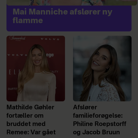
Mai Manniche afslører ny
flamme
Mathilde Gøhler
Afslører
fortæller om
familieforøgelse:
bruddet med
Philine Roepstorff
Remee: Var gået
og Jacob Bruun