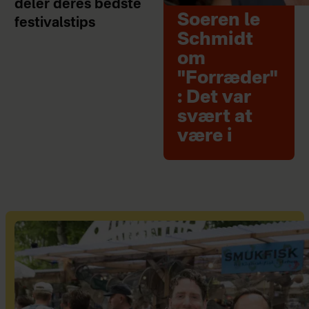
deler deres bedste
Soeren le
festivalstips
Schmidt
om
"Forræder"
: Det var
svært at
være i