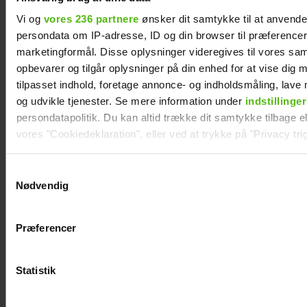
Vi og
vores 236 partnere
ønsker dit samtykke til at anvend
persondata om IP-adresse, ID og din browser til præferencer, 
marketingformål. Disse oplysninger videregives til vores sa
opbevarer og tilgår oplysninger på din enhed for at vise dig 
tilpasset indhold, foretage annonce- og indholdsmåling, lav
og udvikle tjenester. Se mere information under
indstillinger
persondatapolitik. Du kan altid trække dit samtykke tilbage ell
vores "Cookiedeklaration", eller ved at trykke på "Privacy trig
Dine valg anvendes på hele websitet.
Samtykkevalg
Nødvendig
Vi ønsker dit samtykke til at indsamle og bruge data for at k
relevant journalistisk indhold til dig.
Præferencer
Vi anvender egne cookies og cookies fra tredjeparter til at a
Philip May på Smukfest for første gang: "Jeg
vores hjemmeside. Vi indsamler data om IP, ID og din browser 
har kæmpe forventninger"
generere statistik og huske dine præferencer samt til brug fo
Statistik
optimere vores reklametiltag på sociale medier og til at vise d
med sociale medier.