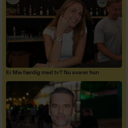
Er Mie færdig med tv? Nu svarer hun