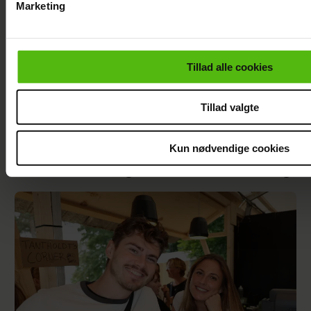
Marketing
Du kan til enhver tid trække dit samtykke tilbage via linket i 
læse mere om vores brug af cookies, samarbejdspartnere og
personoplysninger i forbindelse hermed i både
Tillad alle cookies
vores
privatlivspolitik
og
cookiepolitik
.
Tillad valgte
Kun nødvendige cookies
Se billedet: Så meget har Lars Elbæk tabt sig