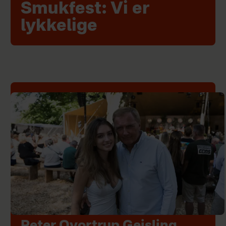
Smukfest: Vi er
lykkelige
Peter Qvortrup Geisling