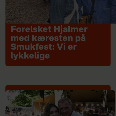
Forelsket Hjalmer
med kæresten på
Smukfest: Vi er
lykkelige