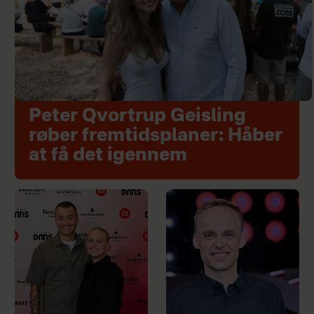
Peter Qvortrup Geisling
røber fremtidsplaner: Håber
at få det igennem