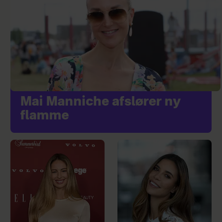
Mai Manniche afslører ny
flamme