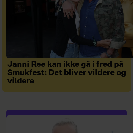
Janni Ree kan ikke gå i fred på
Smukfest: Det bliver vildere og
vildere