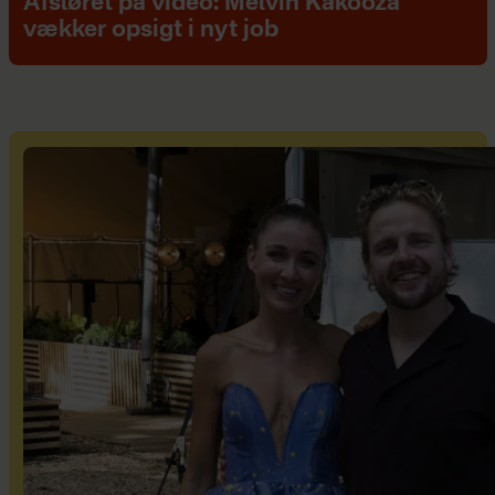
Afsløret på video: Melvin Kakooza
vækker opsigt i nyt job