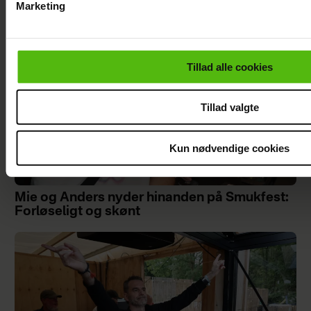
Marketing
Du kan til enhver tid trække dit samtykke tilbage via linket i 
læse mere om vores brug af cookies, samarbejdspartnere og
personoplysninger i forbindelse hermed i både
Tillad alle cookies
vores
privatlivspolitik
og
cookiepolitik
.
Tillad valgte
Kun nødvendige cookies
Mie og Anders nyder hinanden på Smukfest:
Forløseligt og skønt