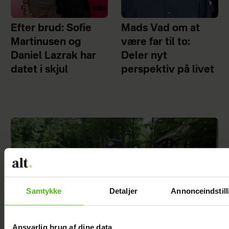
Efter brud: Sofie
Mads Vad om at
Martinusen og
være far til to:
Daniel Lazrak har
Deler nyt
datet i skjul
perspektiv på livet
Samtykke
Detaljer
Annonceindstill
Ansvarlig brug af dine data