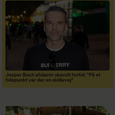
Jesper Buch afslører ukendt fortid: "På et
tidspunkt var der en skillevej"