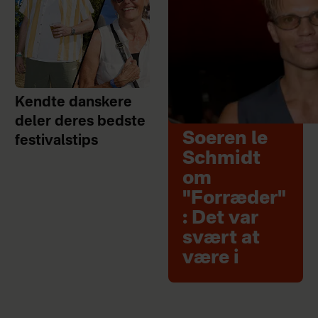
Kendte danskere
deler deres bedste
Soeren le
festivalstips
Schmidt
om
"Forræder"
: Det var
svært at
være i