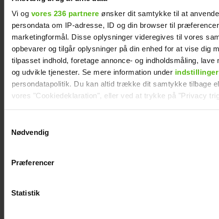
Vi og
vores 236 partnere
ønsker dit samtykke til at anvend
persondata om IP-adresse, ID og din browser til præferencer, 
Philip May på Smukfest for første gang: "Jeg
marketingformål. Disse oplysninger videregives til vores sa
har kæmpe forventninger"
opbevarer og tilgår oplysninger på din enhed for at vise dig 
tilpasset indhold, foretage annonce- og indholdsmåling, lav
og udvikle tjenester. Se mere information under
indstillinger
persondatapolitik. Du kan altid trække dit samtykke tilbage ell
vores "Cookiedeklaration", eller ved at trykke på "Privacy trig
Dine valg anvendes på hele websitet.
Samtykkevalg
Nødvendig
Vi ønsker dit samtykke til at indsamle og bruge data for at k
relevant journalistisk indhold til dig.
Præferencer
Vi anvender egne cookies og cookies fra tredjeparter til at a
vores hjemmeside. Vi indsamler data om IP, ID og din browser 
generere statistik og huske dine præferencer samt til brug fo
Statistik
optimere vores reklametiltag på sociale medier og til at vise d
Se billedet: Så meget har Lars Elbæk tabt sig
med sociale medier.