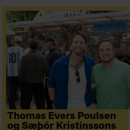
Thomas Evers Poulsen
og Sæþór Kristínssons