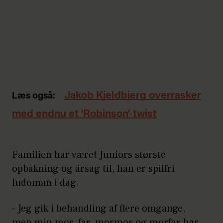
Jakob Kjeldbjerg overrasker
Læs også:
med endnu et 'Robinson'-twist
Familien har været Juniors største
opbakning og årsag til, han er spilfri
ludoman i dag.
- Jeg gik i behandling af flere omgange,
men min mor, far, mormor og morfar har