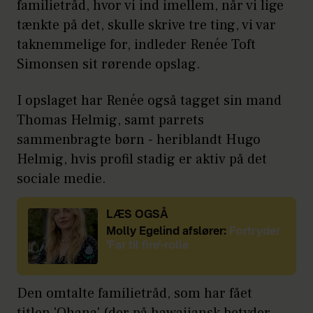
familietråd, hvor vi ind imellem, når vi lige
tænkte på det, skulle skrive tre ting, vi var
taknemmelige for, indleder Renée Toft
Simonsen sit rørende opslag.
I opslaget har Renée også tagget sin mand
Thomas Helmig, samt parrets
sammenbragte børn - heriblandt Hugo
Helmig, hvis profil stadig er aktiv på det
sociale medie.
LÆS OGSÅ
Molly Egelind afslører:
Fortryder
'Far til fire'-rolle
Den omtalte familietråd, som har fået
titlen 'Ohana' (der på hawaiiansk betyder