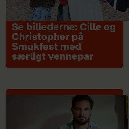
Se billederne: Cille og
Christopher på
Smukfest med
særligt vennepar