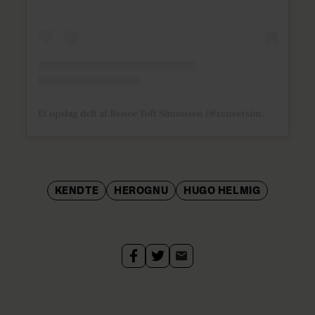
Et opslag delt af Renee Toft Simonsen (@reneetsimonsen)
KENDTE
HEROGNU
HUGO HELMIG