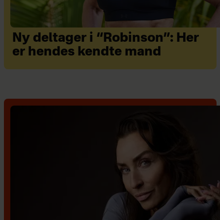
Ny deltager i “Robinson”: Her
er hendes kendte mand