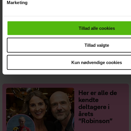
Marketing
Du kan til enhver tid trække dit samtykke tilbage via linket i 
læse mere om vores brug af cookies, samarbejdspartnere og
personoplysninger i forbindelse hermed i både
Tillad alle cookies
vores
privatlivspolitik
og
cookiepolitik
.
Tillad valgte
Med i “Robinson”: Er hun Jeppe Ølgaards
kæreste?
Kun nødvendige cookies
Her er alle de
kendte
deltagere i
årets
“Robinson”