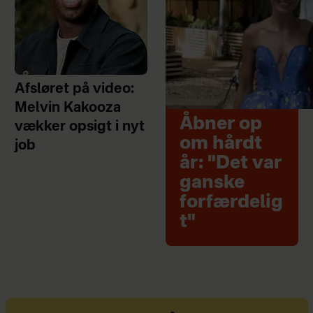
Afsløret på video:
Melvin Kakooza
Åbner op
vækker opsigt i nyt
om hårdt
job
år: "Det var
ganske
forfærdelig
t"