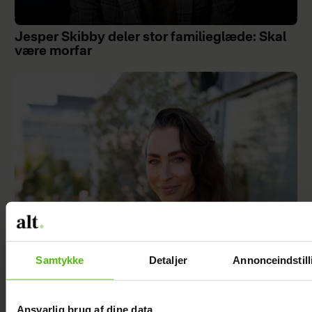
Jesper Skibby deler stor familieglæde: Skal
være morfar
Samtykke
Detaljer
Annonceindstill
Szhirley fortæller om skelsættende
oplevelse: Blev splittet fra sin far
Ansvarlig brug af dine data