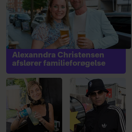
Alexanndra Christensen
afslører familieforøgelse