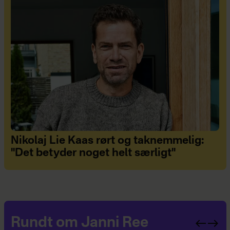
Nikolaj Lie Kaas rørt og taknemmelig:
"Det betyder noget helt særligt"
Rundt om Janni Ree