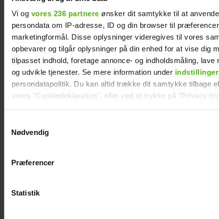
Vi og
vores 236 partnere
ønsker dit samtykke til at anvend
persondata om IP-adresse, ID og din browser til præferencer, 
marketingformål. Disse oplysninger videregives til vores sa
opbevarer og tilgår oplysninger på din enhed for at vise dig 
tilpasset indhold, foretage annonce- og indholdsmåling, lav
og udvikle tjenester. Se mere information under
indstillinger
persondatapolitik. Du kan altid trække dit samtykke tilbage ell
vores "Cookiedeklaration", eller ved at trykke på "Privacy trig
Dine valg anvendes på hele websitet.
Samtykkevalg
Nødvendig
"Årgang 0"-stjerne indlagt: Deler nyt efter
Vi ønsker dit samtykke til at indsamle og bruge data for at k
operationen
relevant journalistisk indhold til dig.
Præferencer
Vi anvender egne cookies og cookies fra tredjeparter til at a
vores hjemmeside. Vi indsamler data om IP, ID og din browser 
generere statistik og huske dine præferencer samt til brug fo
Statistik
optimere vores reklametiltag på sociale medier og til at vise d
med sociale medier.