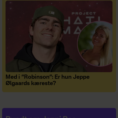
Med i “Robinson”: Er hun Jeppe
Ølgaards kæreste?