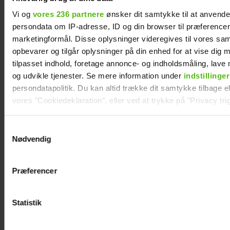
Vi og
vores 236 partnere
ønsker dit samtykke til at anvend
persondata om IP-adresse, ID og din browser til præferencer, 
marketingformål. Disse oplysninger videregives til vores sa
opbevarer og tilgår oplysninger på din enhed for at vise dig 
tilpasset indhold, foretage annonce- og indholdsmåling, lav
og udvikle tjenester. Se mere information under
indstillinger
persondatapolitik. Du kan altid trække dit samtykke tilbage ell
vores "Cookiedeklaration", eller ved at trykke på "Privacy trig
Natasha Brock mødte sin mand på
Skanderborg
Dine valg anvendes på hele websitet.
Samtykkevalg
Nødvendig
Vi ønsker dit samtykke til at indsamle og bruge data for at k
relevant journalistisk indhold til dig.
Præferencer
Vi anvender egne cookies og cookies fra tredjeparter til at a
vores hjemmeside. Vi indsamler data om IP, ID og din browser 
generere statistik og huske dine præferencer samt til brug fo
Statistik
optimere vores reklametiltag på sociale medier og til at vise d
med sociale medier.