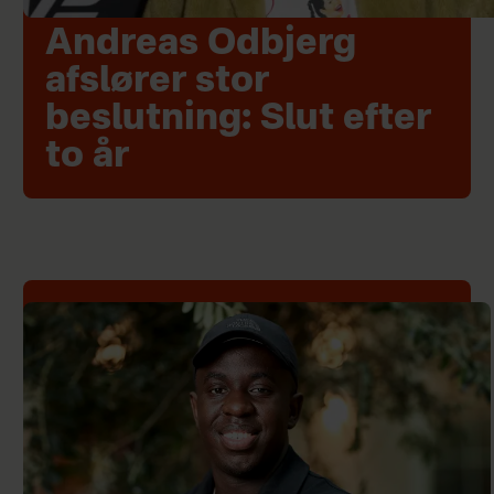
Andreas Odbjerg
afslører stor
beslutning: Slut efter
to år