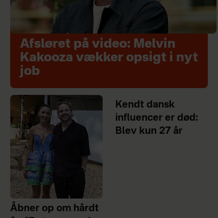
Afsløret på video: Melvin
Kakooza vækker opsigt i nyt
job
Kendt dansk
influencer er død:
Blev kun 27 år
Åbner op om hårdt