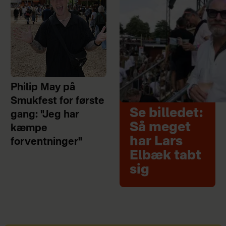
Philip May på
Smukfest for første
Se billedet:
gang: "Jeg har
Så meget
kæmpe
har Lars
forventninger"
Elbæk tabt
sig