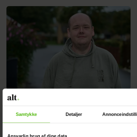
TV 2-profilen Stefan Jepsen ramt af
nyresvigt
Samtykke
Detaljer
Annonceindstill
Ansvarlig brug af dine data