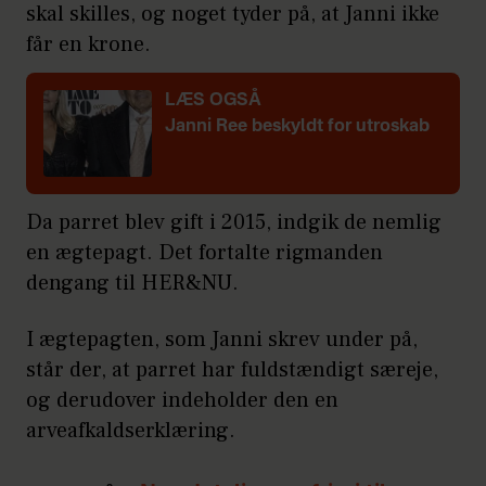
skal skilles, og noget tyder på, at Janni ikke
får en krone.
LÆS OGSÅ
Janni Ree beskyldt for utroskab
Da parret blev gift i 2015, indgik de nemlig
en ægtepagt. Det fortalte rigmanden
dengang til HER&NU.
I ægtepagten, som Janni skrev under på,
står der, at parret har fuldstændigt særeje,
og derudover indeholder den en
arveafkaldserklæring.