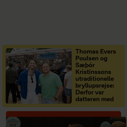
Thomas Evers
Poulsen og
Sæþór
Kristínssons
utraditionelle
bryllupsrejse:
Derfor var
datteren med