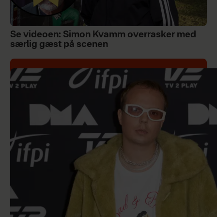
Se videoen: Simon Kvamm overrasker med
særlig gæst på scenen