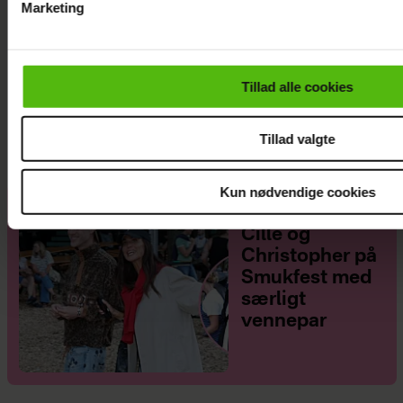
Marketing
Du kan til enhver tid trække dit samtykke tilbage via linket i 
læse mere om vores brug af cookies, samarbejdspartnere og
personoplysninger i forbindelse hermed i både
Janni Ree afsted for første gang: Jeg er
Tillad alle cookies
vores
privatlivspolitik
og
cookiepolitik
.
nervøs!
Tillad valgte
Kun nødvendige cookies
Se billederne:
Cille og
Christopher på
Smukfest med
særligt
vennepar