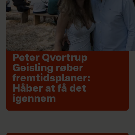
Peter Qvortrup
Geisling røber
fremtidsplaner:
Håber at få det
igennem