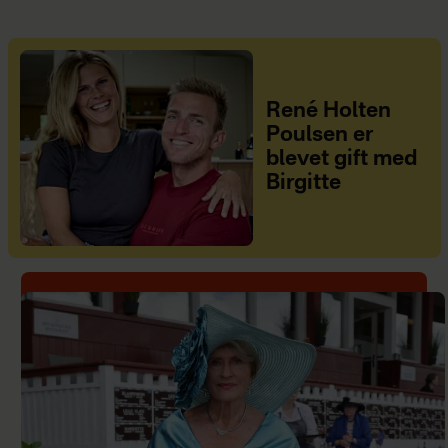
René Holten
Poulsen er
blevet gift med
Birgitte