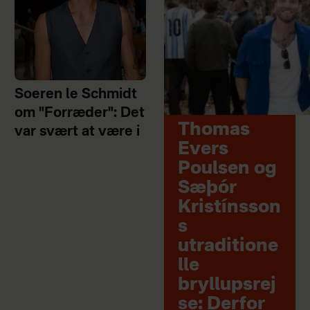
Soeren le Schmidt
om "Forræder": Det
Thomas
var svært at være i
Evers
Poulsen og
Sæþór
Kristínsson
s
utraditione
lle
bryllupsrej
se: Derfor