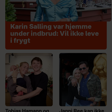
Karin Salling var hjemme
under indbrud: Vil ikke leve
i frygt
Tobias Hamann og
Janni Ree kan ikke