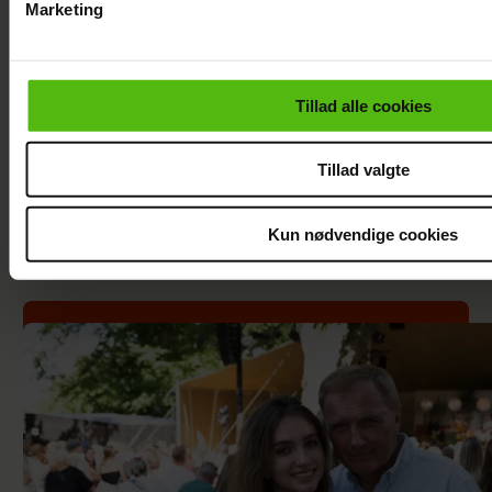
Marketing
Du kan til enhver tid trække dit samtykke tilbage via linket i 
læse mere om vores brug af cookies, samarbejdspartnere og
personoplysninger i forbindelse hermed i både
Tillad alle cookies
vores
privatlivspolitik
og
cookiepolitik
.
Tillad valgte
Kun nødvendige cookies
Forelsket Hjalmer med kæresten på
Smukfest: Vi er lykkelige