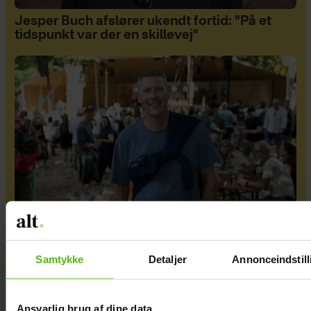
Jesper Buch afslører ukendt fortid: "På et
tidspunkt var der en skillevej"
Steen Langeberg på kærestedate: Gør det
Samtykke
Detaljer
Annonceindstill
første gang med konen
Ansvarlig brug af dine data