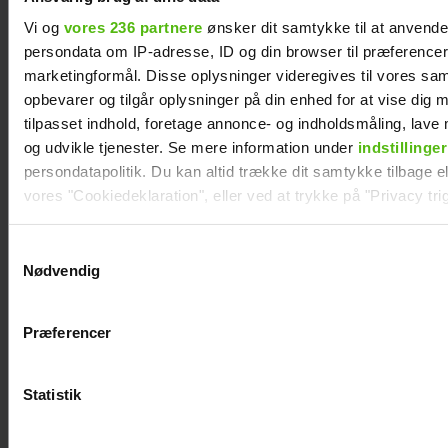
Vi og
vores 236 partnere
ønsker dit samtykke til at anvend
persondata om IP-adresse, ID og din browser til præferencer, 
marketingformål. Disse oplysninger videregives til vores sa
opbevarer og tilgår oplysninger på din enhed for at vise dig 
tilpasset indhold, foretage annonce- og indholdsmåling, lav
og udvikle tjenester. Se mere information under
indstillinger
persondatapolitik. Du kan altid trække dit samtykke tilbage ell
vores "Cookiedeklaration", eller ved at trykke på "Privacy trig
Dine valg anvendes på hele websitet.
Samtykkevalg
Nødvendig
Vi ønsker dit samtykke til at indsamle og bruge data for at k
relevant journalistisk indhold til dig.
Præferencer
KÆMPE GALLERI: De kendte elsker
Vi anvender egne cookies og cookies fra tredjeparter til at a
Smukfest
vores hjemmeside. Vi indsamler data om IP, ID og din browser 
generere statistik og huske dine præferencer samt til brug fo
Statistik
optimere vores reklametiltag på sociale medier og til at vise d
med sociale medier.