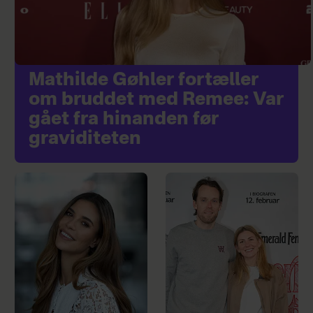
Mathilde Gøhler fortæller
om bruddet med Remee: Var
gået fra hinanden før
graviditeten