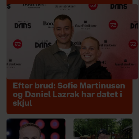
Efter brud: Sofie Martinusen
og Daniel Lazrak har datet i
skjul