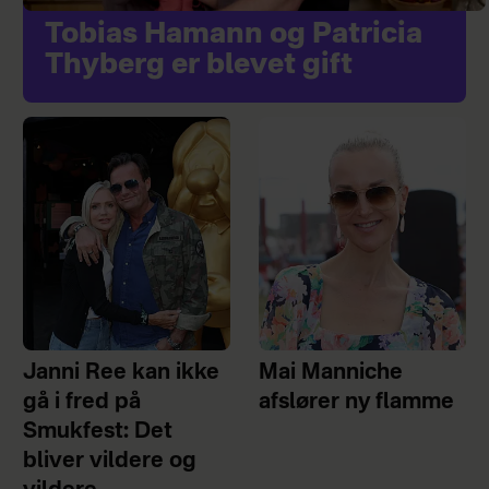
Tobias Hamann og Patricia
Thyberg er blevet gift
Janni Ree kan ikke
Mai Manniche
gå i fred på
afslører ny flamme
Smukfest: Det
bliver vildere og