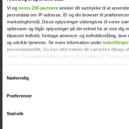
Vi og
vores 236 partnere
ønsker dit samtykke til at anvend
persondata om IP-adresse, ID og din browser til præferencer, 
marketingformål. Disse oplysninger videregives til vores sa
opbevarer og tilgår oplysninger på din enhed for at vise dig 
Soeren le Schmidt om "Forræder": Det var
tilpasset indhold, foretage annonce- og indholdsmåling, lav
svært at være i
og udvikle tjenester. Se mere information under
indstillinger
persondatapolitik. Du kan altid trække dit samtykke tilbage ell
vores "Cookiedeklaration", eller ved at trykke på "Privacy trig
Dine valg anvendes på hele websitet.
Samtykkevalg
Nødvendig
Vi ønsker dit samtykke til at indsamle og bruge data for at k
relevant journalistisk indhold til dig.
Præferencer
Vi anvender egne cookies og cookies fra tredjeparter til at a
vores hjemmeside. Vi indsamler data om IP, ID og din browser 
generere statistik og huske dine præferencer samt til brug fo
Statistik
optimere vores reklametiltag på sociale medier og til at vise d
med sociale medier.