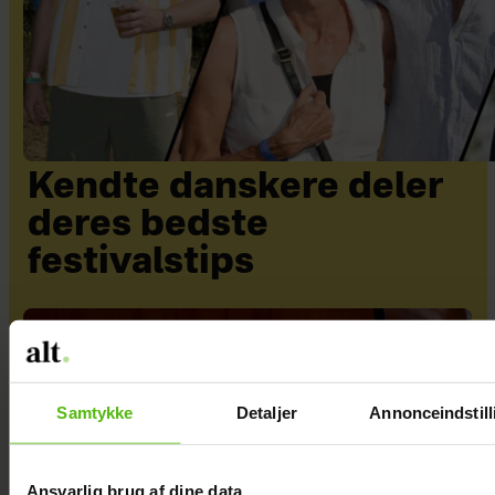
Kendte danskere deler
deres bedste
festivalstips
Samtykke
Detaljer
Annonceindstill
Ansvarlig brug af dine data