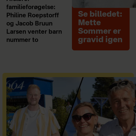
familieforøgelse:
Se billedet:
Philine Roepstorff
Mette
og Jacob Bruun
Sommer er
Larsen venter barn
gravid igen
nummer to