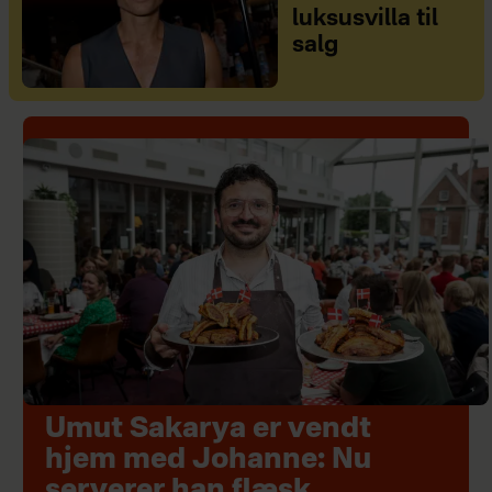
luksusvilla til
salg
Umut Sakarya er vendt
hjem med Johanne: Nu
serverer han flæsk