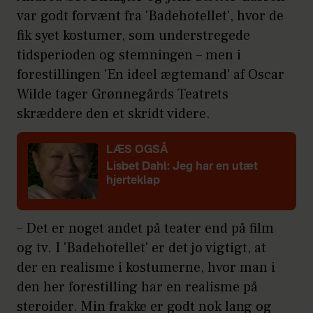
var godt forvænt fra 'Badehotellet', hvor de
fik syet kostumer, som understregede
tidsperioden og stemningen – men i
forestillingen 'En ideel ægtemand' af Oscar
Wilde tager Grønnegårds Teatrets
skræddere den et skridt videre.
LÆS OGSÅ
Lisbet Dahl: Jeg har en
utæt
hjerteklap
– Det er noget andet på teater end på film
og tv. I 'Badehotellet' er det jo vigtigt, at
der en realisme i kostumerne, hvor man i
den her forestilling har en realisme på
steroider. Min frakke er godt nok lang og