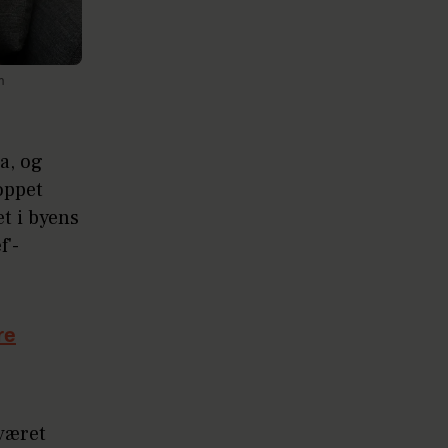
m
a, og
toppet
t i byens
f'-
re
været