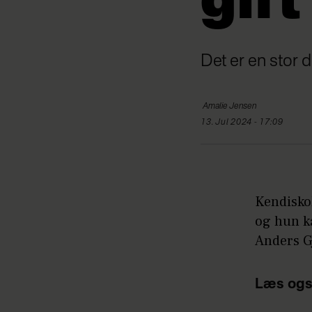
gift
Det er en stor 
Amalie
Jensen
13. Jul 2024 - 17:09
Kendiskok
og hun ka
Anders Gj
Læs ogs