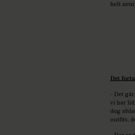
helt nem 
Det fort
- Det går
vi har li
dog afslø
outfits, d