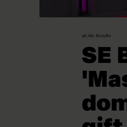
alt.dk
Kendte
SE 
'Ma
dom