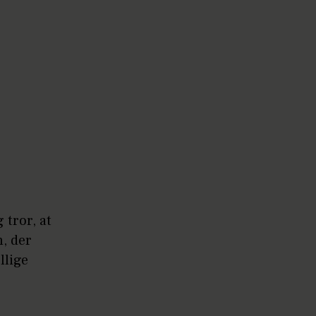
 tror, at
n, der
llige