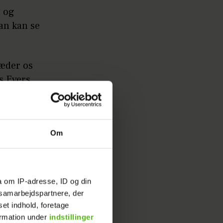
d og
an kan se
læder os
s Evers,
r delt et
Om
Sådan
a om IP-adresse, ID og din
s samarbejdspartnere, der
an blandt
set indhold, foretage
ormation under
indstillinger