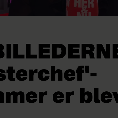
BILLEDERN
sterchef'-
mer er ble