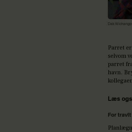
Dak Wichangoe
Parret er
selvom ve
parret fr
havn. Bry
kollegaen
Læs ogs
For travl
Planlægn