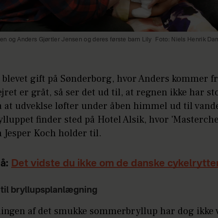
n og Anders Gjørtler Jensen og deres første barn Lily
Foto: Niels Henrik Da
 blevet gift på Sønderborg, hvor Anders kommer fr
jret er gråt, så ser det ud til, at regnen ikke har s
a at udveklse løfter under åben himmel ud til vande
lluppet finder sted på Hotel Alsik, hvor 'Masterche
 Jesper Koch holder til.
å:
Det vidste du ikke om de danske cykelrytte
t til bryllupsplanlægning
ingen af det smukke sommerbryllup har dog ikke 