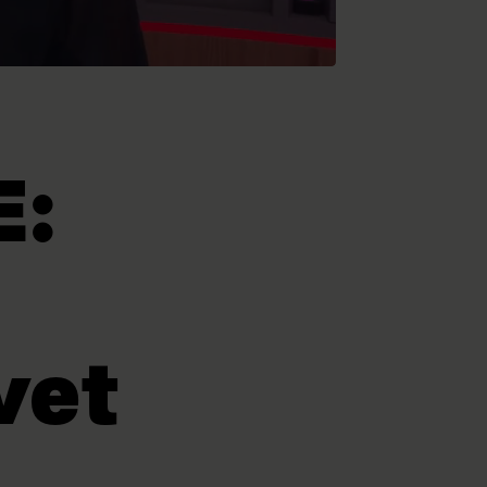
E:
vet