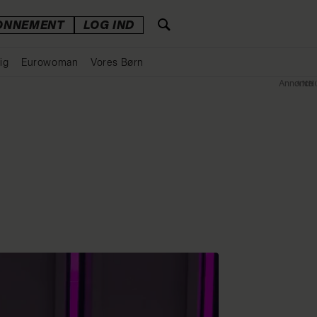
ONNEMENT
LOG IND
ig
Eurowoman
Vores Børn
Annonce