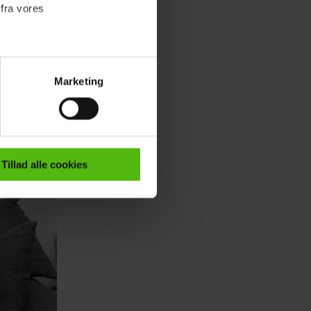
 fra vores
Marketing
ournalistisk indhold til dig.
emmeside. Vi indsamler data
er samt til brug for
ktioner i forbindelse med
Tillad alle cookies
e mere om vores brug af
 både