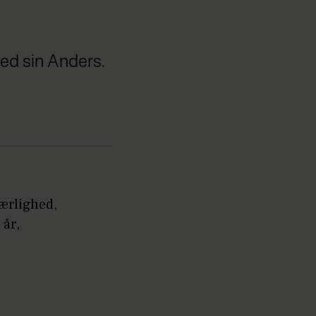
med sin Anders.
kærlighed,
 år,