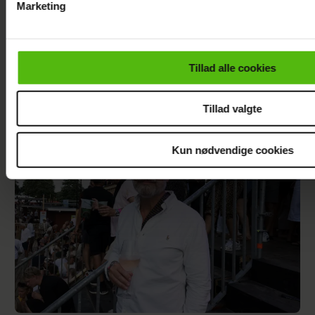
Marketing
Du kan til enhver tid trække dit samtykke tilbage via linket i 
læse mere om vores brug af cookies, samarbejdspartnere og
personoplysninger i forbindelse hermed i både
Tillad alle cookies
vores
privatlivspolitik
og
cookiepolitik
.
Philip May på Smukfest for første gang: "Jeg
har kæmpe forventninger"
Tillad valgte
Kun nødvendige cookies