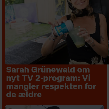
Sarah Grünewald om
nyt TV 2-program: Vi
mangler respekten for
de ældre