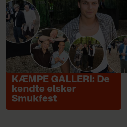
KÆMPE GALLERI: De
kendte elsker
Smukfest