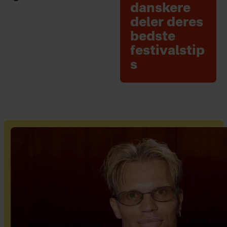
danskere
deler deres
bedste
festivalstip
s