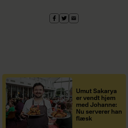
Umut Sakarya
er vendt hjem
med Johanne:
Nu serverer han
flæsk