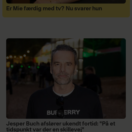
Er Mie færdig med tv? Nu svarer hun
Jesper Buch afslører ukendt fortid: "På et
tidspunkt var der en skillevej"