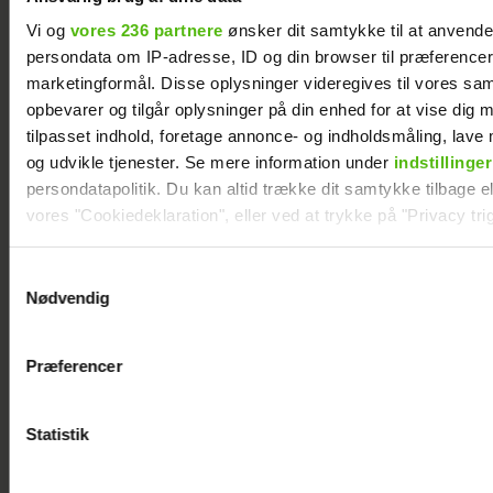
Vi og
vores 236 partnere
ønsker dit samtykke til at anvend
persondata om IP-adresse, ID og din browser til præferencer, 
marketingformål. Disse oplysninger videregives til vores sa
opbevarer og tilgår oplysninger på din enhed for at vise dig 
tilpasset indhold, foretage annonce- og indholdsmåling, lav
og udvikle tjenester. Se mere information under
indstillinger
persondatapolitik. Du kan altid trække dit samtykke tilbage ell
vores "Cookiedeklaration", eller ved at trykke på "Privacy trig
Mads Vad om at være far til to: Deler nyt
Dine valg anvendes på hele websitet.
Samtykkevalg
perspektiv på livet
Nødvendig
Vi ønsker dit samtykke til at indsamle og bruge data for at k
relevant journalistisk indhold til dig.
Præferencer
Vi anvender egne cookies og cookies fra tredjeparter til at a
vores hjemmeside. Vi indsamler data om IP, ID og din browser 
generere statistik og huske dine præferencer samt til brug fo
Statistik
optimere vores reklametiltag på sociale medier og til at vise d
med sociale medier.