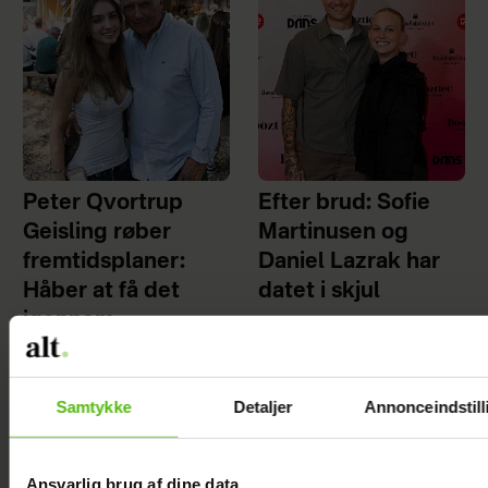
Peter Qvortrup
Efter brud: Sofie
Geisling røber
Martinusen og
fremtidsplaner:
Daniel Lazrak har
Håber at få det
datet i skjul
igennem
Samtykke
Detaljer
Annonceindstill
Ansvarlig brug af dine data