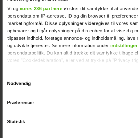
Kvamm overrasker
Vi og
vores 236 partnere
ønsker dit samtykke til at anvend
med særlig gæst på
persondata om IP-adresse, ID og din browser til præferencer, 
marketingformål. Disse oplysninger videregives til vores sa
scenen
opbevarer og tilgår oplysninger på din enhed for at vise dig 
tilpasset indhold, foretage annonce- og indholdsmåling, lav
og udvikle tjenester. Se mere information under
indstillinger
persondatapolitik. Du kan altid trække dit samtykke tilbage ell
vores "Cookiedeklaration", eller ved at trykke på "Privacy trig
Dine valg anvendes på hele websitet.
Samtykkevalg
Nødvendig
Vi ønsker dit samtykke til at indsamle og bruge data for at k
relevant journalistisk indhold til dig.
Præferencer
Vi anvender egne cookies og cookies fra tredjeparter til at a
vores hjemmeside. Vi indsamler data om IP, ID og din browser 
generere statistik og huske dine præferencer samt til brug fo
Statistik
optimere vores reklametiltag på sociale medier og til at vise d
med sociale medier.