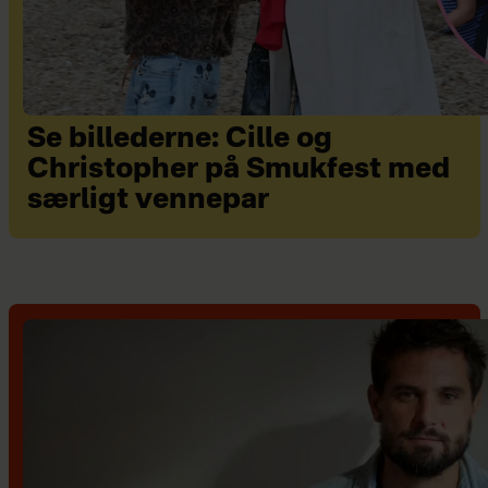
Se billederne: Cille og
Christopher på Smukfest med
særligt vennepar