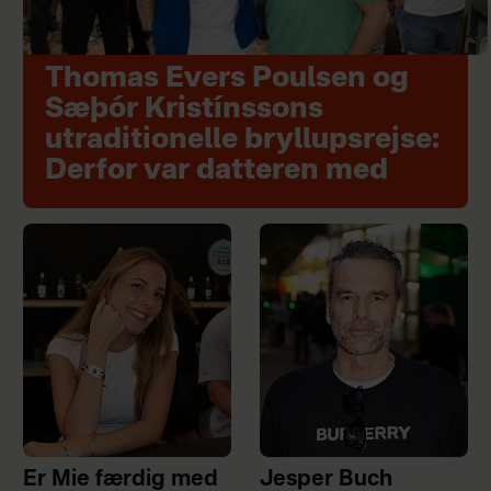
Thomas Evers Poulsen og
Sæþór Kristínssons
utraditionelle bryllupsrejse:
Derfor var datteren med
Er Mie færdig med
Jesper Buch