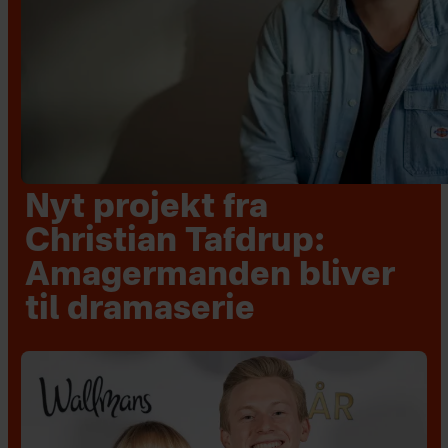
Nyt projekt fra
Christian Tafdrup:
Amagermanden bliver
til dramaserie