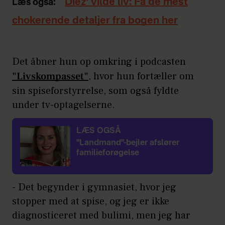
Diez' vilde liv: Få de mest
Læs også:
chokerende detaljer fra bogen her
Det åbner hun op omkring i podcasten
"Livskompasset"
, hvor hun fortæller om
sin spiseforstyrrelse, som også fyldte
under tv-optagelserne.
LÆS OGSÅ
"Landmand"-bejler afslører
familieforøgelse
- Det begynder i gymnasiet, hvor jeg
stopper med at spise, og jeg er ikke
diagnosticeret med bulimi, men jeg har