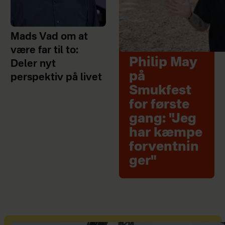
Mads Vad om at
være far til to:
Philip May
Deler nyt
på
perspektiv på livet
Smukfest
for første
gang: "Jeg
har kæmpe
forventnin
ger"