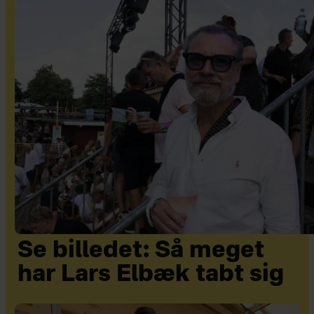
Se billedet: Så meget
har Lars Elbæk tabt sig