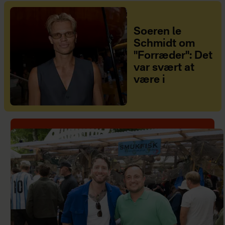
Soeren le
Schmidt om
"Forræder": Det
var svært at
være i