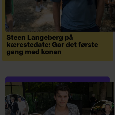
Steen Langeberg på
kærestedate: Gør det første
gang med konen