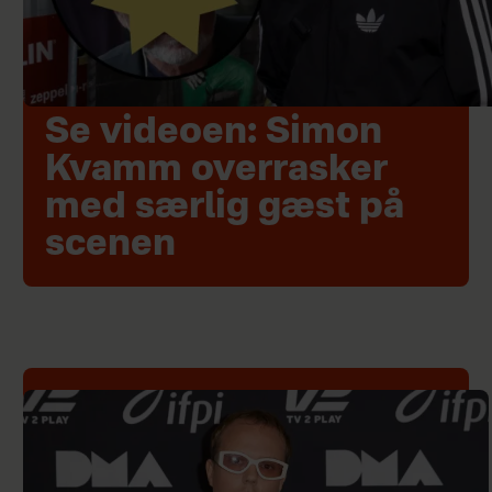
Se videoen: Simon
Kvamm overrasker
med særlig gæst på
scenen