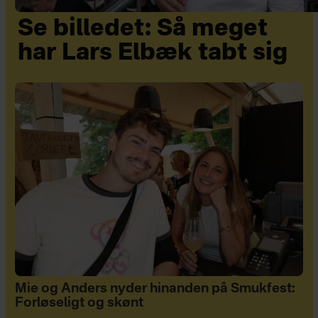
Se billedet: Så meget
har Lars Elbæk tabt sig
Mie og Anders nyder hinanden på Smukfest:
Forløseligt og skønt