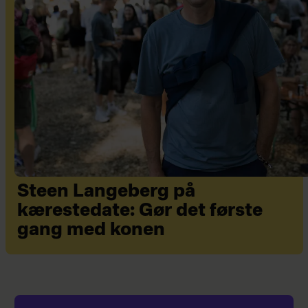
Steen Langeberg på
kærestedate: Gør det første
gang med konen