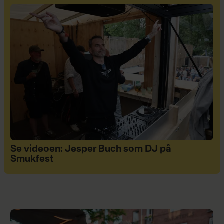
Se videoen: Jesper Buch som DJ på
Smukfest