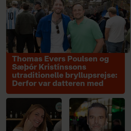
Thomas Evers Poulsen og
Sæþór Kristínssons
utraditionelle bryllupsrejse:
Derfor var datteren med