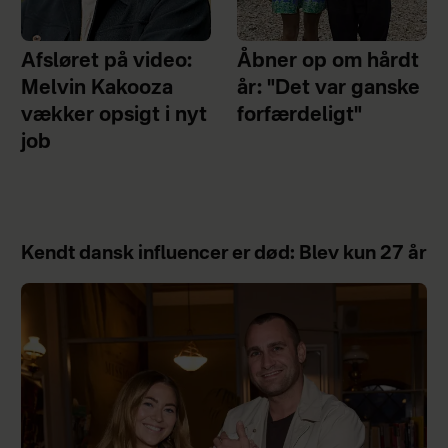
Afsløret på video:
Åbner op om hårdt
Melvin Kakooza
år: "Det var ganske
vækker opsigt i nyt
forfærdeligt"
job
Kendt dansk influencer er død: Blev kun 27 år