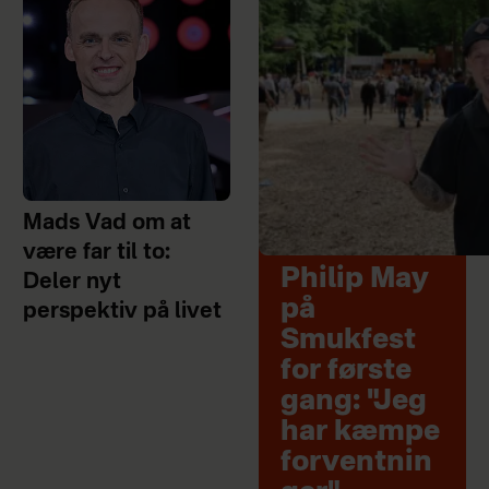
Mads Vad om at
være far til to:
Philip May
Deler nyt
på
perspektiv på livet
Smukfest
for første
gang: "Jeg
har kæmpe
forventnin