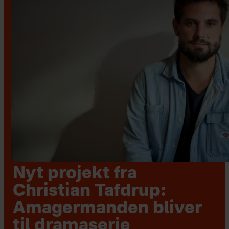
Nyt projekt fra
Christian Tafdrup:
Amagermanden bliver
til dramaserie