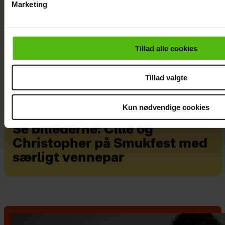
Marketing
Du kan til enhver tid trække dit samtykke tilbage via linket i 
læse mere om vores brug af cookies, samarbejdspartnere og
personoplysninger i forbindelse hermed i både
Tillad alle cookies
vores
privatlivspolitik
og
cookiepolitik
.
Tillad valgte
Kun nødvendige cookies
Se billederne: Cille og
Christopher på Smukfest med
særligt vennepar