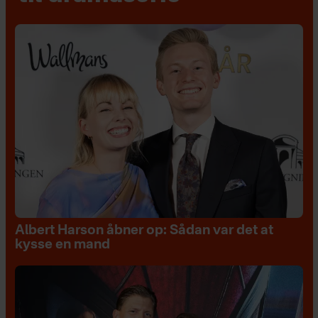
Albert Harson åbner op: Sådan var det at
kysse en mand