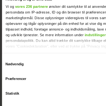
Vi og
vores 236 partnere
ønsker dit samtykke til at anvend
Janni Ree
persondata om IP-adresse, ID og din browser til præferencer, 
afsted for
marketingformål. Disse oplysninger videregives til vores sa
første gang:
opbevarer og tilgår oplysninger på din enhed for at vise dig 
Jeg er nervøs!
tilpasset indhold, foretage annonce- og indholdsmåling, lav
og udvikle tjenester. Se mere information under
indstillinger
persondatapolitik. Du kan altid trække dit samtykke tilbage ell
vores "Cookiedeklaration", eller ved at trykke på "Privacy trig
Dine valg anvendes på hele websitet.
Samtykkevalg
Nødvendig
Vi ønsker dit samtykke til at indsamle og bruge data for at k
relevant journalistisk indhold til dig.
Præferencer
Vi anvender egne cookies og cookies fra tredjeparter til at a
vores hjemmeside. Vi indsamler data om IP, ID og din browser 
generere statistik og huske dine præferencer samt til brug fo
Statistik
optimere vores reklametiltag på sociale medier og til at vise d
med sociale medier.