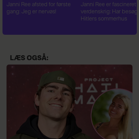
Janni Ree er fascineret af 2.
Janni Ree bryder
verdenskrig: Har besøgt
tavsheden: "Det er
Hitlers sommerhus
fuldstændig absurd"
LÆS OGSÅ: