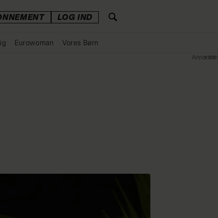
ONNEMENT
LOG IND
ig
Eurowoman
Vores Børn
Annonce