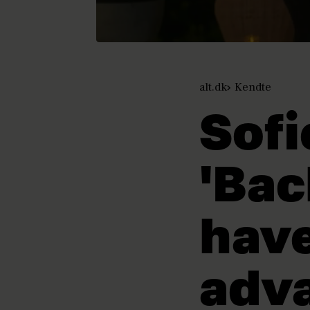
alt.dk
Kendte
Sofi
'Bac
have
adva