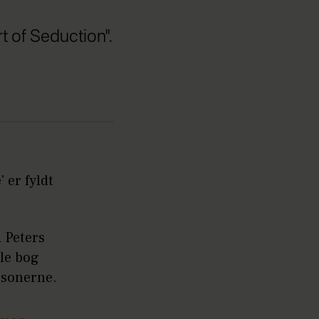
rt of Seduction".
 er fyldt
i Peters
mle bog
ersonerne.