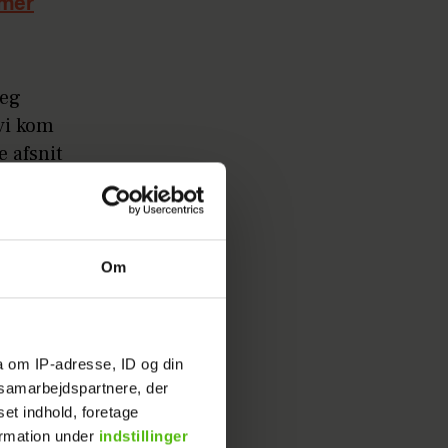
mmer
jeg
 vi kom
e afsnit
lytter
Om
a om IP-adresse, ID og din
e, for det
s samarbejdspartnere, der
aft
set indhold, foretage
ormation under
indstillinger