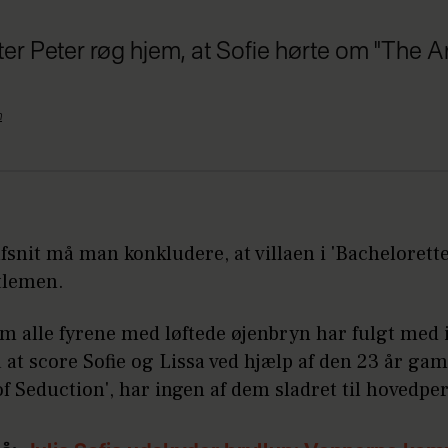
fter Peter røg hjem, at Sofie hørte om "The A
n
afsnit må man konkludere, at villaen i 'Bachelorette'
tlemen.
m alle fyrene med løftede øjenbryn har fulgt med 
 at score Sofie og Lissa ved hjælp af den 23 år ga
of Seduction', har ingen af dem sladret til hovedp