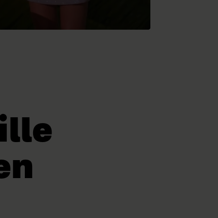
ille
en