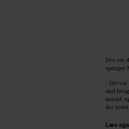
Der var d
spørger 
- Det var
skal brug
mænd, og 
det bedst
Læs ogs