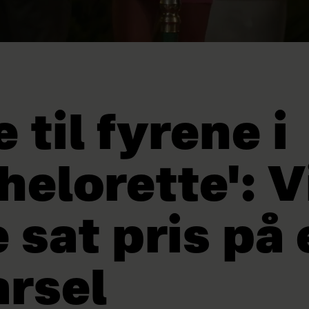
e til fyrene i
helorette': V
 sat pris på 
rsel