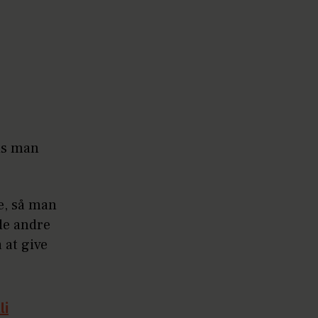
vis man
te, så man
de andre
 at give
li