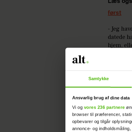
Læs ogs
først
- Jeg hav
datede ha
hjem, ell
ikke valg
Læs ogs
Samtykke
hjem ig
Ville ger
Ansvarlig brug af dine data
Vi og
vores 236 partnere
øns
Ifølge So
browser til præferencer, stat
hele vill
opbevarer og tilgår oplysning
kendskab 
annonce- og indholdsmåling,