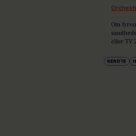
Orchest
Om fyrene
sandhedsm
eller TV 
KENDTE