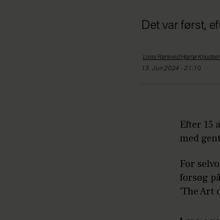
Det var først, e
Lotte Røntved Hjarnø
Knudse
13. Jun 2024 - 21:10
Efter 15 
med gen
For selvo
forsøg på
'The Art 