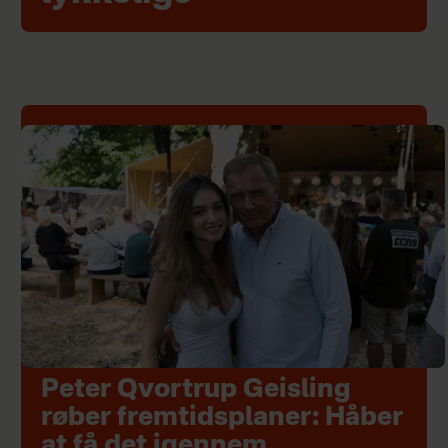
Peter Qvortrup Geisling
røber fremtidsplaner: Håber
at få det igennem