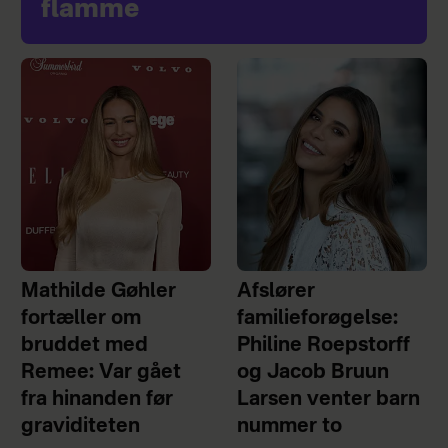
flamme
Mathilde Gøhler
Afslører
fortæller om
familieforøgelse:
bruddet med
Philine Roepstorff
Remee: Var gået
og Jacob Bruun
fra hinanden før
Larsen venter barn
graviditeten
nummer to