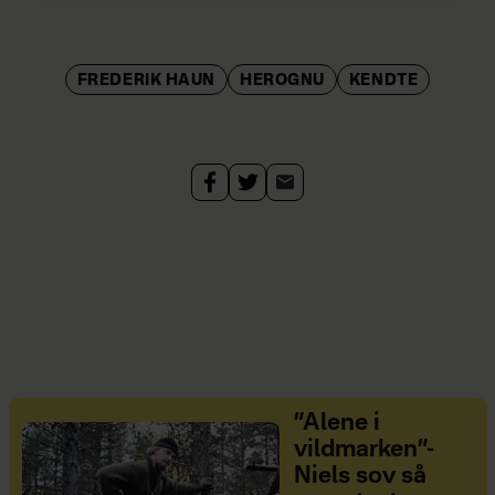
FREDERIK HAUN
HEROGNU
KENDTE
”Alene i
vildmarken”-
Niels sov så