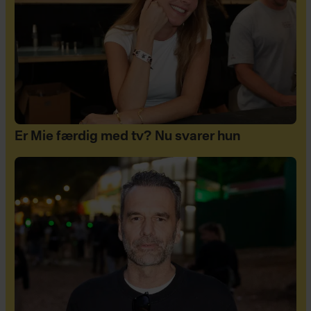
Er Mie færdig med tv? Nu svarer hun