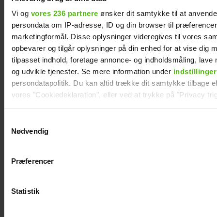
Vi og
vores 236 partnere
ønsker dit samtykke til at anvend
persondata om IP-adresse, ID og din browser til præferencer, 
marketingformål. Disse oplysninger videregives til vores sa
opbevarer og tilgår oplysninger på din enhed for at vise dig 
tilpasset indhold, foretage annonce- og indholdsmåling, lav
og udvikle tjenester. Se mere information under
indstillinger
persondatapolitik. Du kan altid trække dit samtykke tilbage ell
vores "Cookiedeklaration", eller ved at trykke på "Privacy trig
Dine valg anvendes på hele websitet.
Samtykkevalg
Nødvendig
Vi ønsker dit samtykke til at indsamle og bruge data for at k
Philip May på Smukfest for første gang: "Jeg
relevant journalistisk indhold til dig.
har kæmpe forventninger"
Præferencer
Vi anvender egne cookies og cookies fra tredjeparter til at a
vores hjemmeside. Vi indsamler data om IP, ID og din browser 
generere statistik og huske dine præferencer samt til brug fo
Statistik
optimere vores reklametiltag på sociale medier og til at vise d
med sociale medier.