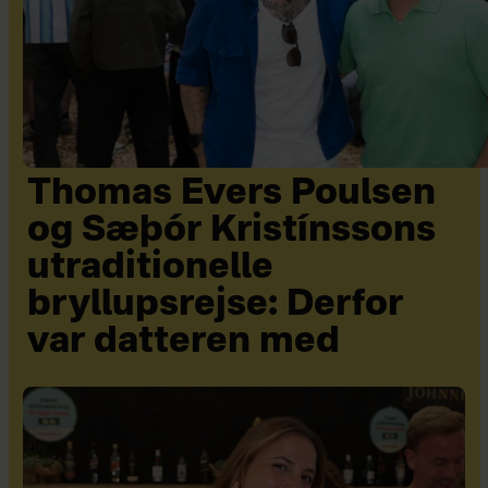
Thomas Evers Poulsen
og Sæþór Kristínssons
utraditionelle
bryllupsrejse: Derfor
var datteren med