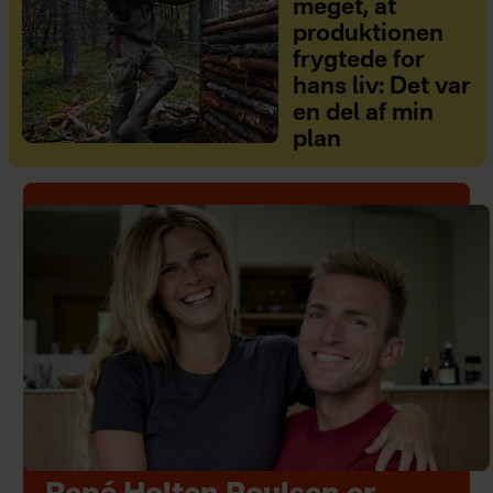
meget, at
produktionen
frygtede for
hans liv: Det var
en del af min
plan