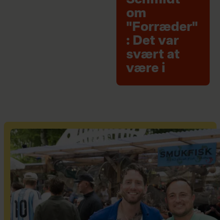
om
"Forræder"
: Det var
svært at
være i