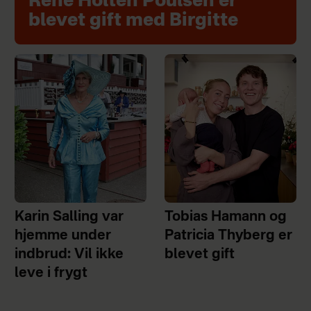
René Holten Poulsen er
blevet gift med Birgitte
Karin Salling var
Tobias Hamann og
hjemme under
Patricia Thyberg er
indbrud: Vil ikke
blevet gift
leve i frygt