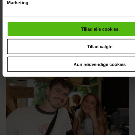
Marketing
Du kan til enhver tid trække dit samtykke tilbage via linket i 
læse mere om vores brug af cookies, samarbejdspartnere og
personoplysninger i forbindelse hermed i både
Tillad alle cookies
vores
privatlivspolitik
og
cookiepolitik
.
Tillad valgte
Se billedet: Så meget har Lars Elbæk tabt sig
Kun nødvendige cookies