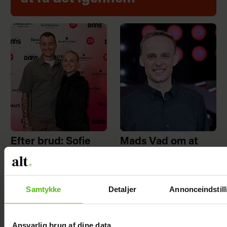
Efter brud: Sofie
Mads Vad om at
Martinusen og
være far til to:
Daniel Lazrak har
Deler nyt
datet i skjul
perspektiv på livet
Samtykke
Detaljer
Annonceindstill
Ansvarlig brug af dine data