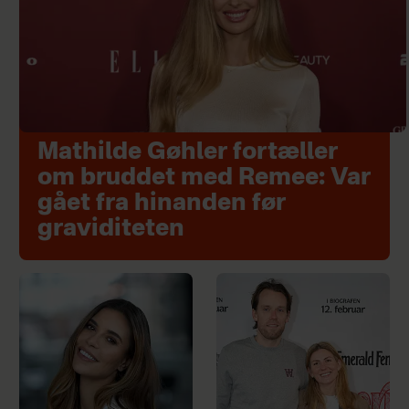
Mathilde Gøhler fortæller
om bruddet med Remee: Var
gået fra hinanden før
graviditeten