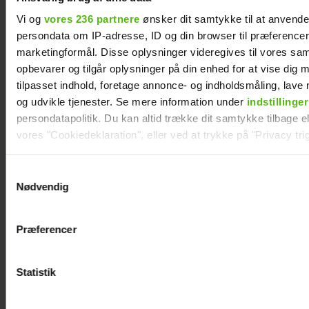
Claus og Nicoline fra "Landmand søger kærlighed" blev gift i juni
Vi og
vores 236 partnere
ønsker dit samtykke til at anvend
2024.
Foto: Privat
persondata om IP-adresse, ID og din browser til præferencer, 
marketingformål. Disse oplysninger videregives til vores sa
opbevarer og tilgår oplysninger på din enhed for at vise dig 
tilpasset indhold, foretage annonce- og indholdsmåling, lav
og udvikle tjenester. Se mere information under
indstillinger
persondatapolitik. Du kan altid trække dit samtykke tilbage ell
vores "Cookiedeklaration", eller ved at trykke på "Privacy trig
HEROGNU
KENDTE
Dine valg anvendes på hele websitet.
Samtykkevalg
LANDMAND SØGER KÆRLIGHED
Nødvendig
Vi ønsker dit samtykke til at indsamle og bruge data for at k
relevant journalistisk indhold til dig.
Præferencer
Vi anvender egne cookies og cookies fra tredjeparter til at a
vores hjemmeside. Vi indsamler data om IP, ID og din browser 
generere statistik og huske dine præferencer samt til brug fo
Statistik
optimere vores reklametiltag på sociale medier og til at vise d
med sociale medier.