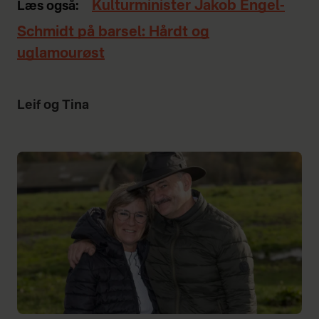
Kulturminister Jakob Engel-
Læs også:
Schmidt på barsel: Hårdt og
uglamourøst
Leif og Tina