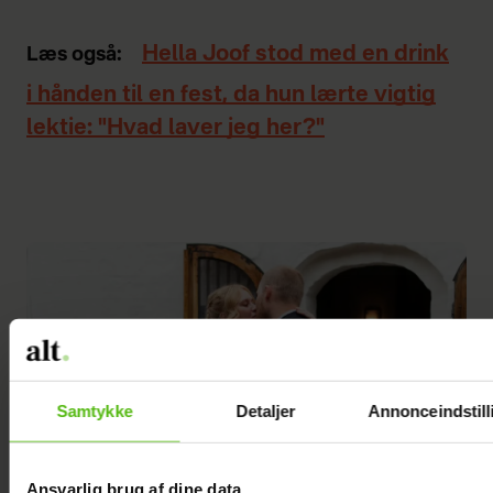
Hella Joof stod med en drink
Læs også:
i hånden til en fest, da hun lærte vigtig
lektie: "Hvad laver jeg her?"
Samtykke
Detaljer
Annonceindstill
Ansvarlig brug af dine data