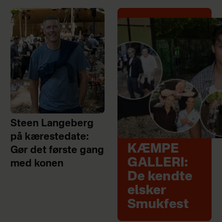
Steen Langeberg
på kærestedate:
KÆMPE
Gør det første gang
GALLERI:
med konen
De kendte
elsker
Smukfest