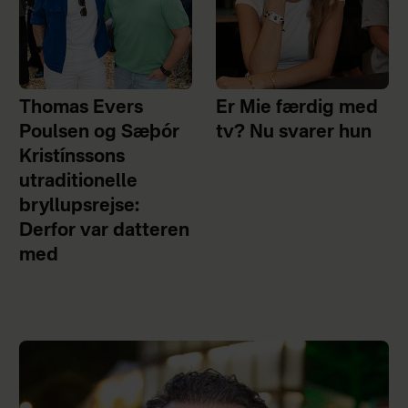
Thomas Evers
Er Mie færdig med
Poulsen og Sæþór
tv? Nu svarer hun
Kristínssons
utraditionelle
bryllupsrejse:
Derfor var datteren
med