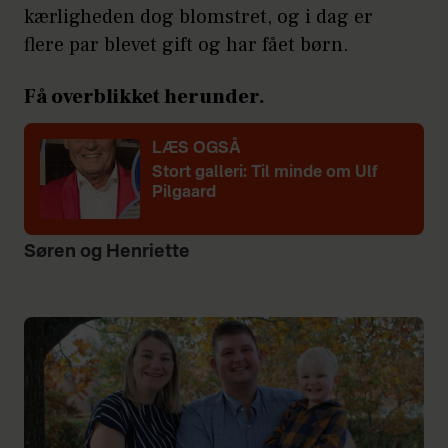
kærligheden dog blomstret, og i dag er
flere par blevet gift og har fået børn.
Få overblikket herunder.
LÆS OGSÅ
Stort galleri: Til minde om Ulf
Pilgaard
Søren og Henriette