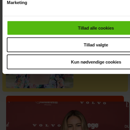
Marketing
Du kan til enhver tid trække dit samtykke tilbage via linket i 
læse mere om vores brug af cookies, samarbejdspartnere og
personoplysninger i forbindelse hermed i både
Tillad alle cookies
vores
privatlivspolitik
og
cookiepolitik
.
Tillad valgte
Mai Manniche
afslører ny
Kun nødvendige cookies
flamme