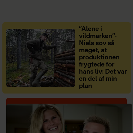
”Alene i
vildmarken”-
Niels sov så
meget, at
produktionen
frygtede for
hans liv: Det var
en del af min
plan