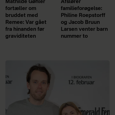
Mathilde Gøhler
Afslører
fortæller om
familieforøgelse:
bruddet med
Philine Roepstorff
Remee: Var gået
og Jacob Bruun
fra hinanden før
Larsen venter barn
graviditeten
nummer to