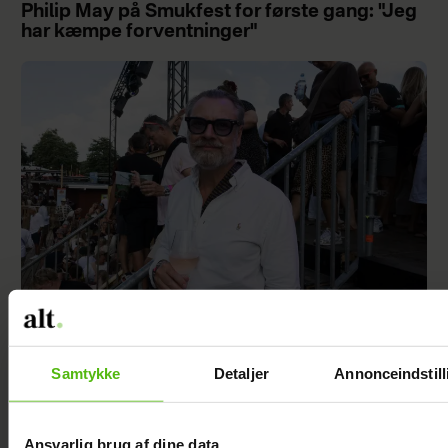
Philip May på Smukfest for første gang: "Jeg
har kæmpe forventninger"
Se billedet: Så meget har Lars Elbæk tabt sig
Samtykke
Detaljer
Annonceindstill
Ansvarlig brug af dine data