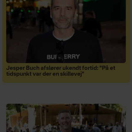
Jesper Buch afslører ukendt fortid: "På et
tidspunkt var der en skillevej"