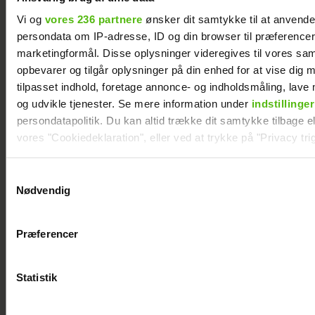
Vi og
vores 236 partnere
ønsker dit samtykke til at anvend
persondata om IP-adresse, ID og din browser til præferencer, 
marketingformål. Disse oplysninger videregives til vores sa
opbevarer og tilgår oplysninger på din enhed for at vise dig 
tilpasset indhold, foretage annonce- og indholdsmåling, lav
og udvikle tjenester. Se mere information under
indstillinger
persondatapolitik. Du kan altid trække dit samtykke tilbage ell
vores "Cookiedeklaration", eller ved at trykke på "Privacy trig
Mie og Anders nyder hinanden på Smukfest:
Dine valg anvendes på hele websitet.
Forløseligt og skønt
Samtykkevalg
Nødvendig
Vi ønsker dit samtykke til at indsamle og bruge data for at k
relevant journalistisk indhold til dig.
Præferencer
Vi anvender egne cookies og cookies fra tredjeparter til at a
vores hjemmeside. Vi indsamler data om IP, ID og din browser 
generere statistik og huske dine præferencer samt til brug fo
Statistik
optimere vores reklametiltag på sociale medier og til at vise d
med sociale medier.