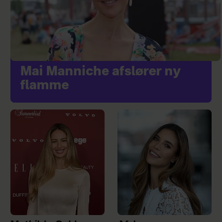
Mai Manniche afslører ny
flamme