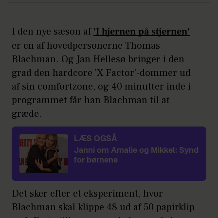
I den nye sæson af
'I hjernen på stjernen'
er en af hovedpersonerne Thomas
Blachman. Og Jan Hellesø bringer i den
grad den hardcore 'X Factor'-dommer ud
af sin comfortzone, og 40 minutter inde i
programmet får han Blachman til at
græde.
LÆS OGSÅ
Janni om Amalie og Mikkel: Synd
for børnene
Det sker efter et eksperiment, hvor
Blachman skal klippe 48 ud af 50 papirklip