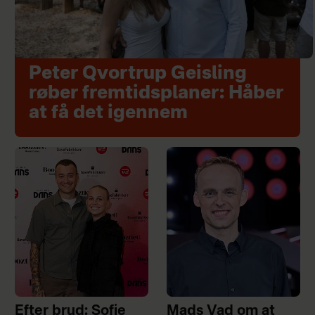
Peter Qvortrup Geisling
røber fremtidsplaner: Håber
at få det igennem
Efter brud: Sofie
Mads Vad om at