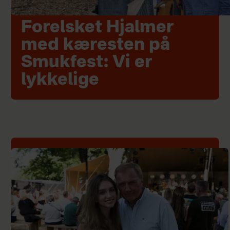
Forelsket Hjalmer
med kæresten på
Smukfest: Vi er
lykkelige