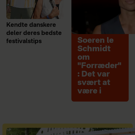
Kendte danskere
deler deres bedste
Soeren le
festivalstips
Schmidt
om
"Forræder"
: Det var
svært at
være i