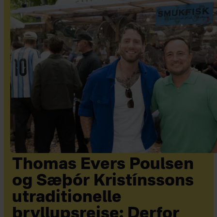
Thomas Evers Poulsen
og Sæþór Kristínssons
utraditionelle
bryllupsrejse: Derfor