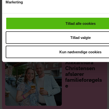
Marketing
Du kan til enhver tid trække dit samtykke tilbage via linket i 
læse mere om vores brug af cookies, samarbejdspartnere og
personoplysninger i forbindelse hermed i både
Tillad alle cookies
vores
privatlivspolitik
og
cookiepolitik
.
Se videoen: Jesper Buch som DJ på
Smukfest
Tillad valgte
Kun nødvendige cookies
Alexanndra
Christensen
afslører
familieforøgels
e