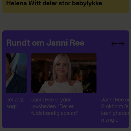
Helena Witt deler stor babylykke
Rundt om Janni Ree
Janni Ree bryder
Janni Ree og Jeppe
tavsheden: "Det er
Stokholm fejrer og nyde
fuldstændig absurd"
kærligheden – men én t
mangler