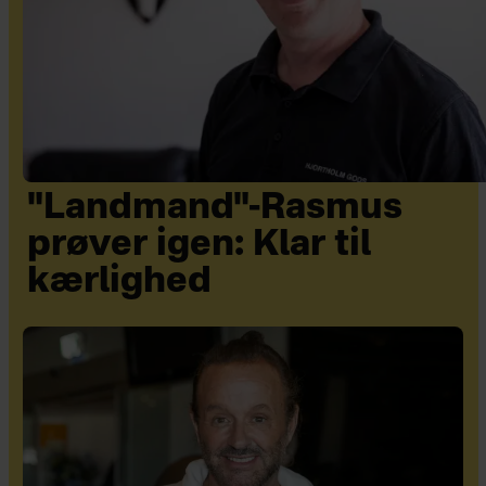
"Landmand"-Rasmus
prøver igen: Klar til
kærlighed