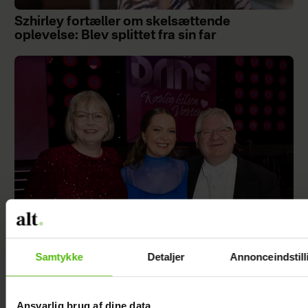
Szhirley fortæller om skelsættende
oplevelse: Blev splittet fra sin far
"Årgang 0"-stjerne indlagt: Deler nyt efter
Samtykke
Detaljer
Annonceindstill
operationen
Ansvarlig brug af dine data