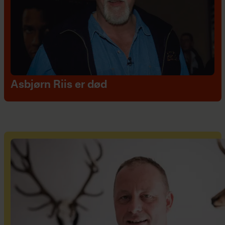
Asbjørn Riis er død