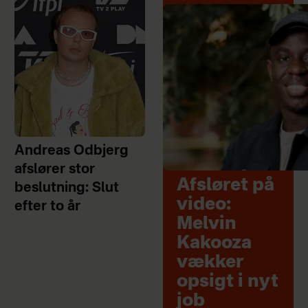
Andreas Odbjerg
afslører stor
Afsløret på
beslutning: Slut
video:
efter to år
Melvin
Kakooza
vækker
opsigt i nyt
job