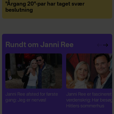
"Årgang 20"-par har taget svær
beslutning
Rundt om Janni Ree
Janni Ree er fascineret af 2.
Janni Ree bryder
verdenskrig: Har besøgt
tavsheden: "Det er
Hitlers sommerhus
fuldstændig absurd"