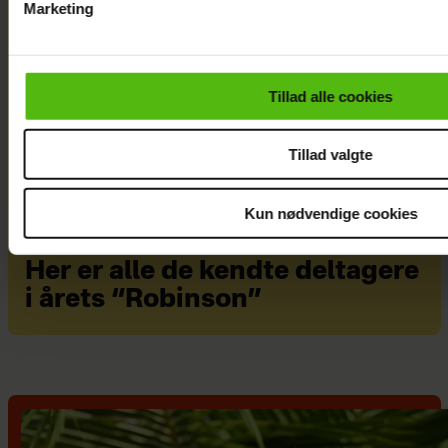
Marketing
Du kan til enhver tid trække dit samtykke tilbage via linket i 
læse mere om vores brug af cookies, samarbejdspartnere og
personoplysninger i forbindelse hermed i både
Tillad alle cookies
vores
privatlivspolitik
og
cookiepolitik
.
Tillad valgte
Kun nødvendige cookies
Her er alle de kendte deltagere
i årets “Robinson”