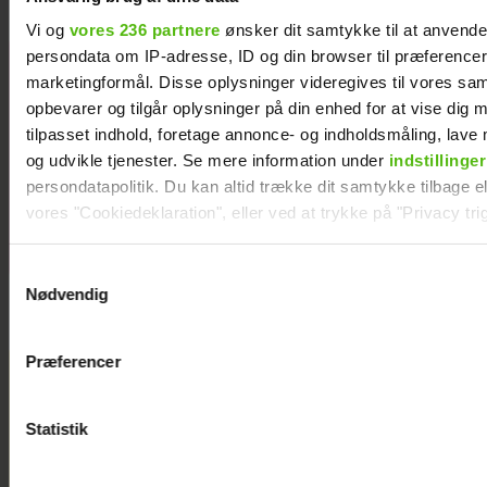
Vi og
vores 236 partnere
ønsker dit samtykke til at anvend
persondata om IP-adresse, ID og din browser til præferencer, 
Med i
marketingformål. Disse oplysninger videregives til vores sa
“Robinson”: Er
opbevarer og tilgår oplysninger på din enhed for at vise dig 
hun Jeppe
tilpasset indhold, foretage annonce- og indholdsmåling, lav
Ølgaards
og udvikle tjenester. Se mere information under
indstillinger
kæreste?
persondatapolitik. Du kan altid trække dit samtykke tilbage ell
vores "Cookiedeklaration", eller ved at trykke på "Privacy trig
Dine valg anvendes på hele websitet.
Samtykkevalg
Nødvendig
Vi ønsker dit samtykke til at indsamle og bruge data for at k
relevant journalistisk indhold til dig.
Præferencer
Vi anvender egne cookies og cookies fra tredjeparter til at a
vores hjemmeside. Vi indsamler data om IP, ID og din browser 
generere statistik og huske dine præferencer samt til brug fo
Statistik
optimere vores reklametiltag på sociale medier og til at vise d
med sociale medier.