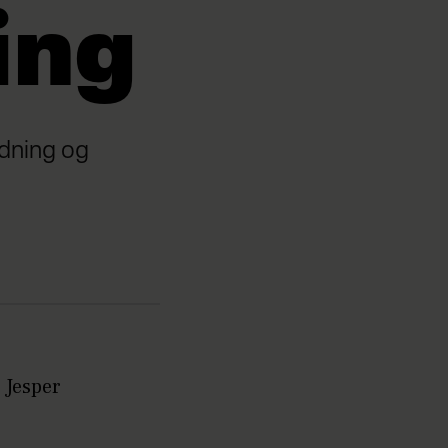
ing
ødning og
 Jesper