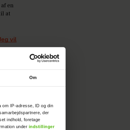
 af en
l at
eg vil
Thilo, på
Om
har fået
 ikke til
er han på
a om IP-adresse, ID og din
s samarbejdspartnere, der
d, hvor
set indhold, foretage
vis der
ormation under
indstillinger