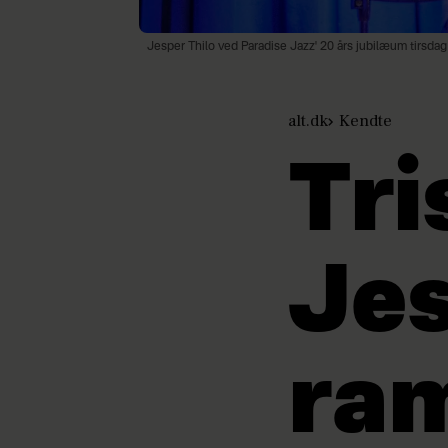
Jesper Thilo ved Paradise Jazz' 20 års jubilæum tirsda
alt.dk
Kendte
Tri
Jes
ram