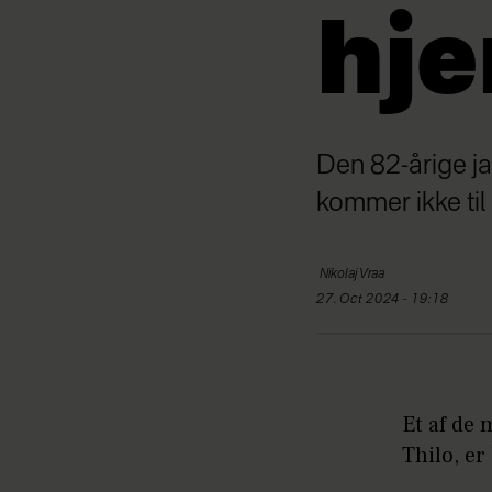
hje
Den 82-årige ja
kommer ikke til 
Nikolaj
Vraa
27. Oct 2024 - 19:18
Et af de
Thilo, er