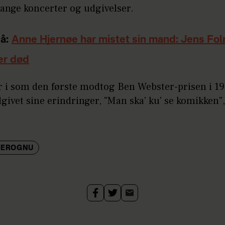
ange koncerter og udgivelser.
å:
Anne Hjernøe har mistet sin mand: Jens Fo
er død
r i som den første modtog Ben Webster-prisen i 19
givet sine erindringer, "Man ska' ku' se komikken"
HEROGNU