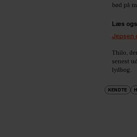
bød på m
Læs ogs
Jepsen 
Thilo, de
senest ud
lydbog.
KENDTE