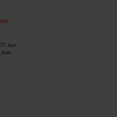
lmer
77, har
, som