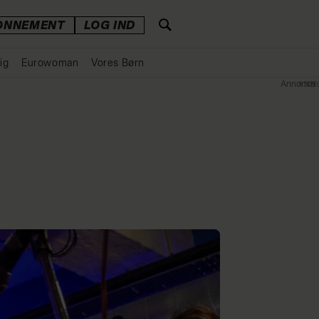
ONNEMENT
LOG IND
ig
Eurowoman
Vores Børn
Annonce