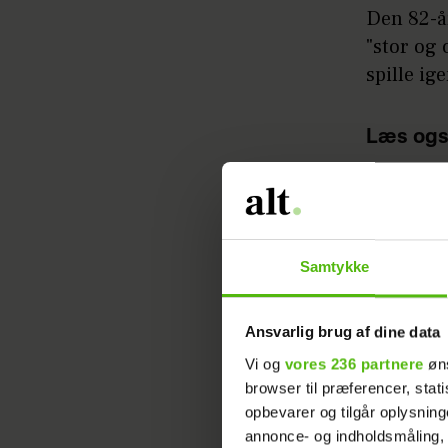
Den 82-år
"stor og
spille ige
Læs ogs
ikke mis
Det medde
familien
Samtykke
- Det er 
Ansvarlig brug af dine data
en hjern
at spille
Vi og
vores 236 partnere
øns
browser til præferencer, stat
hospitale
opbevarer og tilgår oplysning
man vil f
annonce- og indholdsmåling,