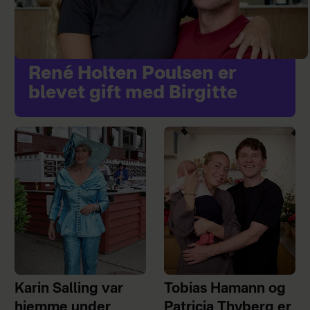
René Holten Poulsen er
blevet gift med Birgitte
Karin Salling var
Tobias Hamann og
hjemme under
Patricia Thyberg er