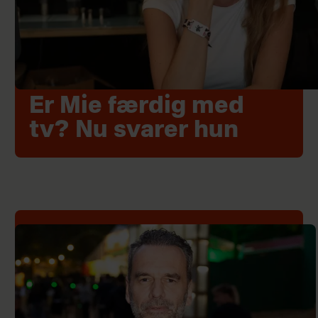
Er Mie færdig med
tv? Nu svarer hun