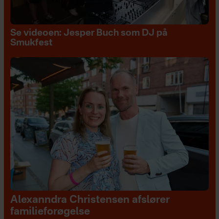
Se videoen: Jesper Buch som DJ på
Smukfest
Alexanndra Christensen afslører
familieforøgelse