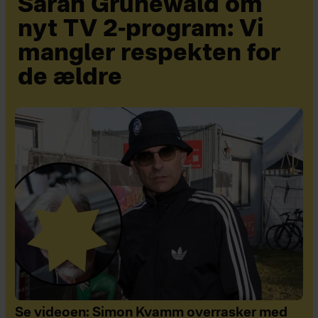
Sarah Grünewald om
nyt TV 2-program: Vi
mangler respekten for
de ældre
Se videoen: Simon Kvamm overrasker med