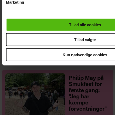
Marketing
Du kan til enhver tid trække dit samtykke tilbage via linket i 
læse mere om vores brug af cookies, samarbejdspartnere og
personoplysninger i forbindelse hermed i både
Tillad alle cookies
vores
privatlivspolitik
og
cookiepolitik
.
Tillad valgte
Mads Vad om at være far til to: Deler nyt
perspektiv på livet
Kun nødvendige cookies
Philip May på
Smukfest for
første gang:
"Jeg har
kæmpe
forventninger"