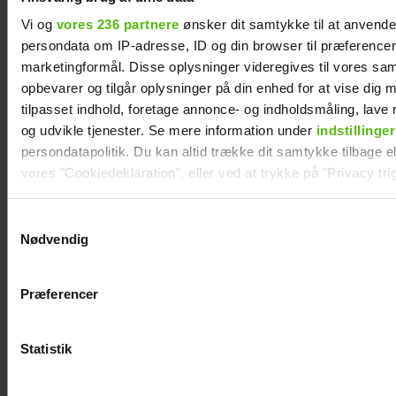
Vi og
vores 236 partnere
ønsker dit samtykke til at anvend
persondata om IP-adresse, ID og din browser til præferencer, 
marketingformål. Disse oplysninger videregives til vores sa
opbevarer og tilgår oplysninger på din enhed for at vise dig 
tilpasset indhold, foretage annonce- og indholdsmåling, lav
og udvikle tjenester. Se mere information under
indstillinger
persondatapolitik. Du kan altid trække dit samtykke tilbage ell
vores "Cookiedeklaration", eller ved at trykke på "Privacy trig
Dine valg anvendes på hele websitet.
Samtykkevalg
Nødvendig
Efter brud: Sofie Martinusen og Daniel Lazrak
har datet i skjul
Vi ønsker dit samtykke til at indsamle og bruge data for at k
relevant journalistisk indhold til dig.
Præferencer
Vi anvender egne cookies og cookies fra tredjeparter til at a
vores hjemmeside. Vi indsamler data om IP, ID og din browser 
generere statistik og huske dine præferencer samt til brug fo
Statistik
optimere vores reklametiltag på sociale medier og til at vise d
med sociale medier.