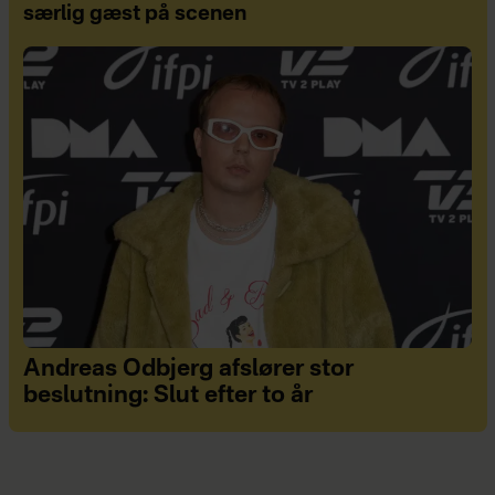
særlig gæst på scenen
Andreas Odbjerg afslører stor
beslutning: Slut efter to år