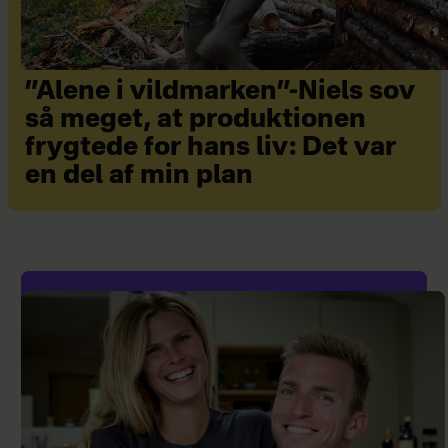
”Alene i vildmarken”-Niels sov
så meget, at produktionen
frygtede for hans liv: Det var
en del af min plan