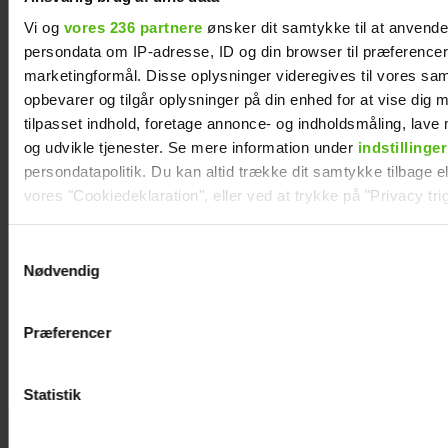
Vi og
vores 236 partnere
ønsker dit samtykke til at anvend
persondata om IP-adresse, ID og din browser til præferencer, 
marketingformål. Disse oplysninger videregives til vores sa
opbevarer og tilgår oplysninger på din enhed for at vise dig 
tilpasset indhold, foretage annonce- og indholdsmåling, lav
og udvikle tjenester. Se mere information under
indstillinger
persondatapolitik. Du kan altid trække dit samtykke tilbage ell
vores "Cookiedeklaration", eller ved at trykke på "Privacy trig
Dine valg anvendes på hele websitet.
Samtykkevalg
Nødvendig
Vi ønsker dit samtykke til at indsamle og bruge data for at k
Forelsket Hjalmer med kæresten på
Smukfest: Vi er lykkelige
relevant journalistisk indhold til dig.
Præferencer
Vi anvender egne cookies og cookies fra tredjeparter til at a
vores hjemmeside. Vi indsamler data om IP, ID og din browser 
generere statistik og huske dine præferencer samt til brug fo
Statistik
optimere vores reklametiltag på sociale medier og til at vise d
Peter Qvortrup
med sociale medier.