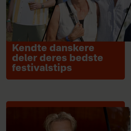
Kendte danskere
deler deres bedste
festivalstips