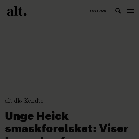
LOG IND
Annonce
alt.dk
Kendte
Unge Heick
smaskforelsket: Viser