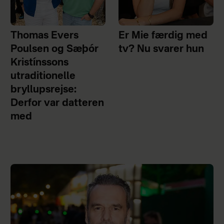
Thomas Evers
Er Mie færdig med
Poulsen og Sæþór
tv? Nu svarer hun
Kristínssons
utraditionelle
bryllupsrejse:
Derfor var datteren
med