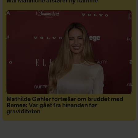
Mai Manniche afslører ny flamme
Mathilde Gøhler fortæller om bruddet med
Remee: Var gået fra hinanden før
graviditeten