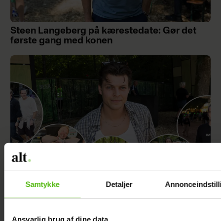
Steen Langeberg på kærestedate: Gør det
første gang med konen
Samtykke
Detaljer
Annonceindstill
KÆMPE GALLERI: De kendte elsker
Smukfest
Ansvarlig brug af dine data