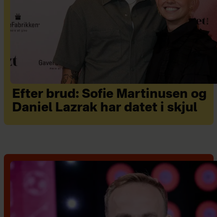
Efter brud: Sofie Martinusen og
Daniel Lazrak har datet i skjul