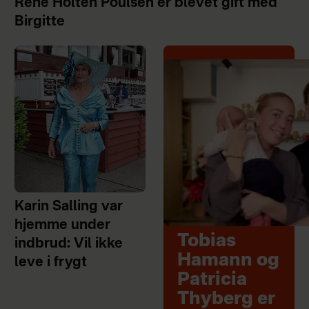
René Holten Poulsen er blevet gift med
Birgitte
Karin Salling var
hjemme under
Tobias
indbrud: Vil ikke
Hamann og
leve i frygt
Patricia
Thyberg er