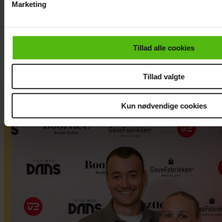
Marketing
Geisling røber
fremtidsplaner:
Du kan til enhver tid trække dit samtykke tilbage via linket i 
Håber at få det
læse mere om vores brug af cookies, samarbejdspartnere og
igennem
personoplysninger i forbindelse hermed i både
Tillad alle cookies
vores
privatlivspolitik
og
cookiepolitik
.
Tillad valgte
Kun nødvendige cookies