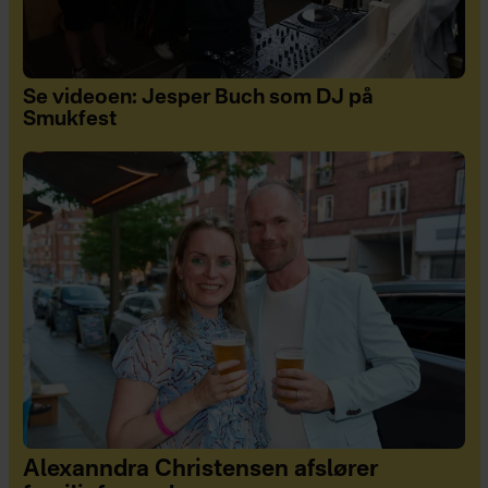
Se videoen: Jesper Buch som DJ på
Smukfest
Alexanndra Christensen afslører