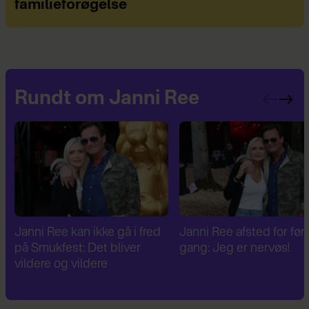
familieforøgelse
Rundt om Janni Ree
Janni Ree afsted for første
Janni Ree er fascineret a
gang: Jeg er nervøs!
verdenskrig: Har besøg
Hitlers sommerhus