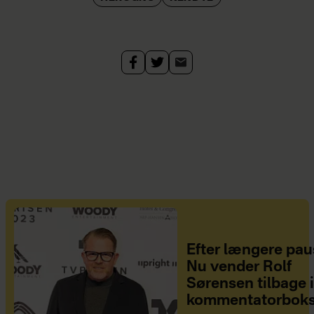
Efter længere pau
Nu vender Rolf
Sørensen tilbage 
kommentatorbok