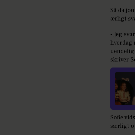
Så da jo
ærligt sv
- Jeg sva
hverdag m
uendelig 
skriver S
Sofie vid
særligt 