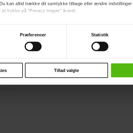
Du kan altid trække dit samtykke tilbage eller ændre indstillinger
 at trykke på "Privacy trigger" ikonet.
ebsitet.
Præferencer
Statistik
indsamle og bruge data for at kunne levere og finansiere relevant j
ookies fra tredjeparter til at at optimere dit besøg på vores hj
t sikre funktionalitet, generere statistik og huske dine præferenc
å:
Per fra “Krummernes jul”: Her er han i dag
mere vores reklametiltag på sociale medier og til at vise dig fun
ies
Tillad valgte
dit samtykke tilbage via linket i vores cookiepolitik. Du kan læs
og behandling af dine personoplysninger i forbindelse hermed i
okiepolitik
.