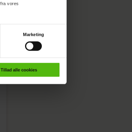
 fra vores
Marketing
ournalistisk indhold til dig.
emmeside. Vi indsamler data
er samt til brug for
ktioner i forbindelse med
Tillad alle cookies
e mere om vores brug af
 både