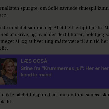
urnalisten spurgte, om Sofie savnede skuespil kun
are:
rede med det samme nej. Af et helt ærligt hjerte. M
ed at skrive, og hvad der dertil hører, holdt jeg s
meget af, og at hver ting måtte være til sin tid her i
ofie.
LÆS OGSÅ
Stine fra “Krummernes jul”: Her er h
kendte mand
ste ikke på det tidspunkt, at hun en time senere skul
opkald.