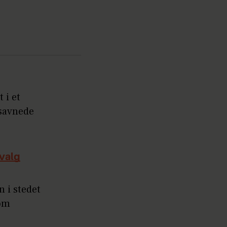
 i et
 savnede
 valg
n i stedet
som