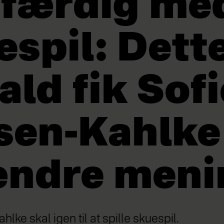
 færdig me
espil: Dett
ald fik Sofi
sen-Kahlke 
ændre meni
lke skal igen til at spille skuespil.