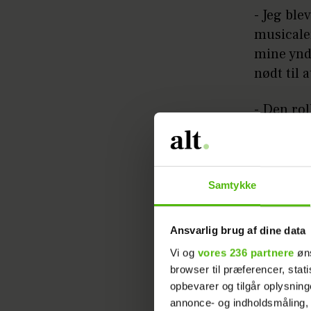
- Jeg ble
musicale
mine yndl
nødt til 
- Den rol
starter p
glæder mi
en del af
Samtykke
Læs ogs
Ansvarlig brug af dine data
Lige nu 
Vi og
vores 236 partnere
øns
browser til præferencer, stat
"Krummern
opbevarer og tilgår oplysning
annonce- og indholdsmåling,