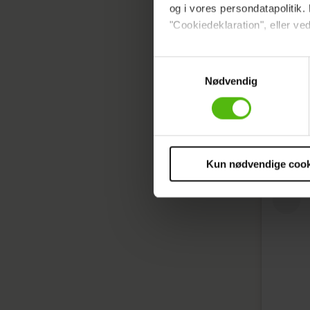
og i vores persondatapolitik. 
"Cookiedeklaration", eller ved
Dine valg anvendes på hele w
Samtykkevalg
Nødvendig
Vi ønsker dit samtykke til at 
Vi anvender egne cookies og c
om IP, ID og din browser for a
Læs ogs
markedsføring, så vi kan opti
sociale medier.
Kun nødvendige cook
Du kan til enhver tid trække 
cookies, samarbejdspartnere 
vores
privatlivspolitik
og
co