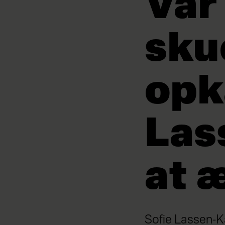
Var
sku
opk
Las
at 
Sofie Lassen-Kah