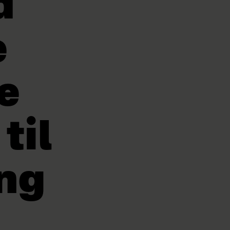
d
e
e
til
ng