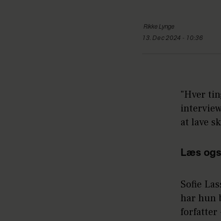
Rikke
Lynge
13. Dec 2024 - 10:36
"Hver tin
intervie
at lave s
Læs ogs
Sofie Las
har hun 
forfatter