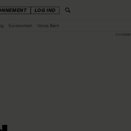
ONNEMENT
LOG IND
ig
Eurowoman
Vores Børn
Annonce