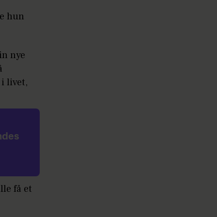
ne hun
in nye
å
 livet,
endes
le få et