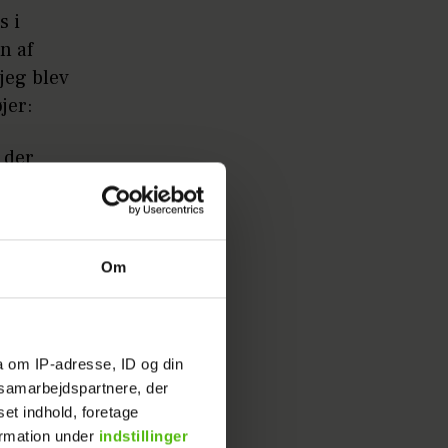
s i
n af
jeg blev
jer:
 der
 at jeg
 at være
Om
a i dag
a om IP-adresse, ID og din
s samarbejdspartnere, der
set indhold, foretage
ormation under
indstillinger