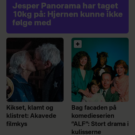
Jesper Panorama har taget
10kg på: Hjernen kunne ikke
følge med
Kikset, klamt og
Bag facaden på
klistret: Akavede
komedieserien
filmkys
”ALF”: Stort drama i
kulisserne