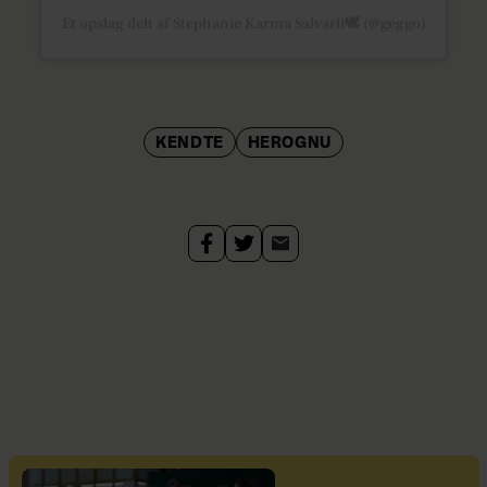
Et opslag delt af Stephanie Karma Salvarli🕊 (@geggo)
KENDTE
HEROGNU