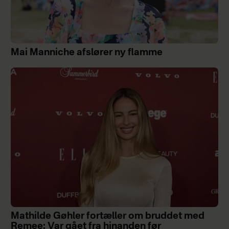
Mai Manniche afslører ny flamme
Mathilde Gøhler fortæller om bruddet med
Remee: Var gået fra hinanden før