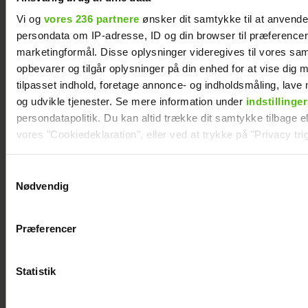
Vi og
vores 236 partnere
ønsker dit samtykke til at anvend
persondata om IP-adresse, ID og din browser til præferencer, 
marketingformål. Disse oplysninger videregives til vores sa
opbevarer og tilgår oplysninger på din enhed for at vise dig 
tilpasset indhold, foretage annonce- og indholdsmåling, lav
og udvikle tjenester. Se mere information under
indstillinger
persondatapolitik. Du kan altid trække dit samtykke tilbage ell
vores "Cookiedeklaration", eller ved at trykke på "Privacy trig
Dine valg anvendes på hele websitet.
Samtykkevalg
Nødvendig
Vi ønsker dit samtykke til at indsamle og bruge data for at k
relevant journalistisk indhold til dig.
Præferencer
Vi anvender egne cookies og cookies fra tredjeparter til at a
”Alene i vildmarken”-Niels
vores hjemmeside. Vi indsamler data om IP, ID og din browser 
sov så meget, at
generere statistik og huske dine præferencer samt til brug fo
Statistik
produktionen frygtede for
optimere vores reklametiltag på sociale medier og til at vise d
med sociale medier.
hans liv: Det var en del af