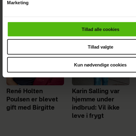
Marketing
min plan
Du kan til enhver tid trække dit samtykke tilbage via linket i 
læse mere om vores brug af cookies, samarbejdspartnere og
personoplysninger i forbindelse hermed i både
Tillad alle cookies
vores
privatlivspolitik
og
cookiepolitik
.
Tillad valgte
Kun nødvendige cookies
René Holten
Karin Salling var
Poulsen er blevet
hjemme under
gift med Birgitte
indbrud: Vil ikke
leve i frygt