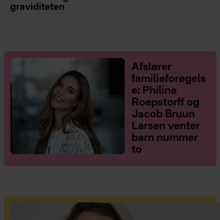
graviditeten
Afslører
familieforøgels
e: Philine
Roepstorff og
Jacob Bruun
Larsen venter
barn nummer
to