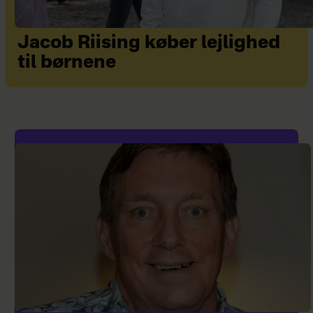
Jacob Riising køber lejlighed
til børnene