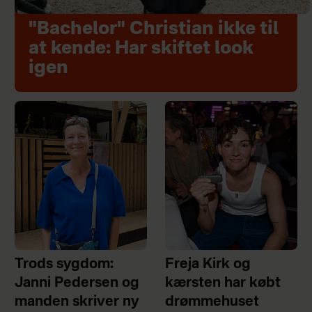
"Bachelor" Christian ikke til
at kende: Har skiftet look
igen
Trods sygdom:
Freja Kirk og
Janni Pedersen og
kærsten har købt
manden skriver ny
drømmehuset