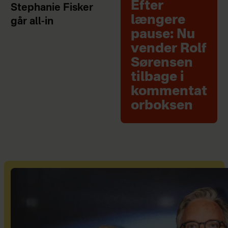
Efter
Stephanie Fisker
længere
går all-in
pause: Nu
vender Rolf
Sørensen
tilbage i
kommentat
orboksen