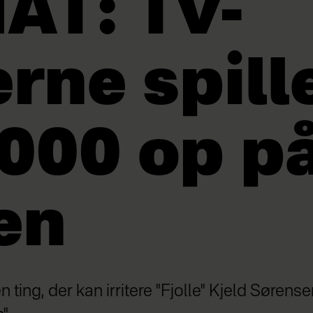
AT: Tv-
erne spil
000 op p
en
n ting, der kan irritere "Fjolle" Kjeld Sørens