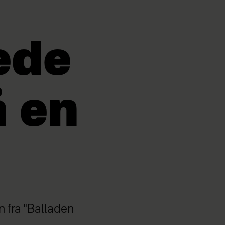
lede
å en
en fra "Balladen