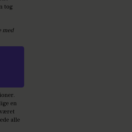
n tog
de med
ioner.
lige en
 været
ede alle