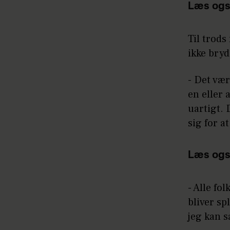
Læs ogs
Til trods 
ikke bry
- Det vær
en eller 
uartigt. 
sig for a
Læs ogs
- Alle fo
bliver sp
jeg kan s