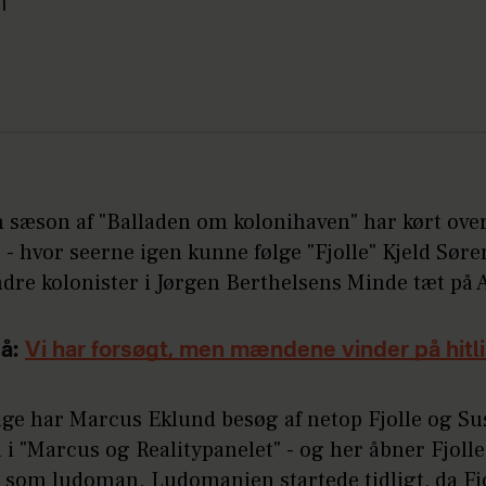
n"
 sæson af "Balladen om kolonihaven" har kørt ove
- hvor seerne igen kunne følge "Fjolle" Kjeld Sør
ndre kolonister i Jørgen Berthelsens Minde tæt på
å:
Vi har forsøgt, men mændene vinder på hitl
uge har Marcus Eklund besøg af netop Fjolle og S
i "Marcus og Realitypanelet" - og her åbner Fjoll
d som ludoman. Ludomanien startede tidligt, da Fj