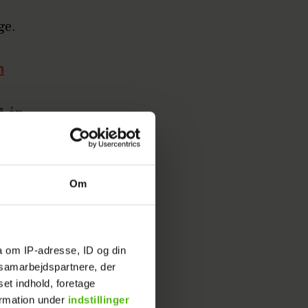
ge.
n
å én
 automat,
e jeg
Om
to. Der
a om IP-adresse, ID og din
ivate
s samarbejdspartnere, der
set indhold, foretage
ormation under
indstillinger