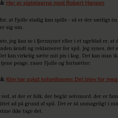
å:
Her er sigtelserne mod Robert Hansen
for, at Fjolle stadig kan spille - så er der særligt é
der sig om.
ste, jeg kan se i fjernsynet eller i et ugeblad er, at 
anden kendt og reklamerer for spil. Jeg synes, det e
Det kan virkelig sætte mit pis i kog. Det kan man ik
t tjene penge, raser Fjolle og fortsætter:
å:
Kim har solgt kolonihaven: Det blev for meg
lk ved, at der er folk, der begår selvmord, der er fam
littet ad på grund af spil. Det er så usmageligt i m
atme ikke tage det.