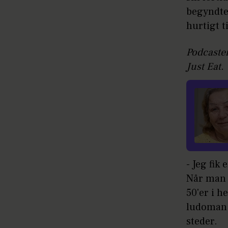
begyndte
hurtigt ti
Podcasten
Just Eat.
- Jeg fik
Når man k
50'er i h
ludoman, 
steder.