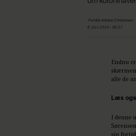
om kolonihave
Pernille Adriane
Christensen
6. Dec 2024 - 06:27
Endnu en
skærmen 
alle de a
Læs ogs
I denne 
Sørensen 
sin forti