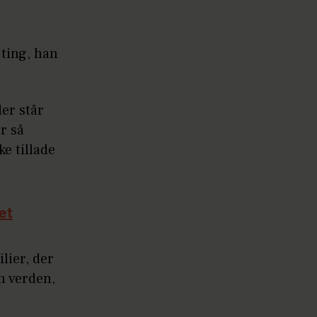
n ting, han
der står
r så
ke tillade
et
ilier, der
in verden,