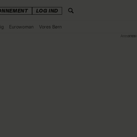
ONNEMENT
LOG IND
ig
Eurowoman
Vores Børn
Annonce