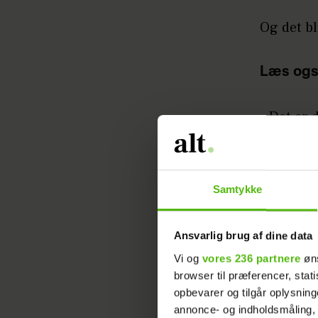
Og det b
Læs ogs
- Det er 
aften, d
er der jo
64.000. S
Samtykke
usmageli
burde vær
Ansvarlig brug af dine data
Vi og
vores 236 partnere
øns
Læs ogs
browser til præferencer, stat
kærligh
opbevarer og tilgår oplysning
annonce- og indholdsmåling,