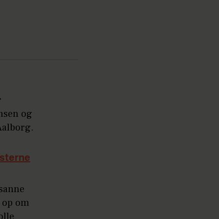
r
ensen og
 Aalborg.
isterne
usanne
e op om
olle