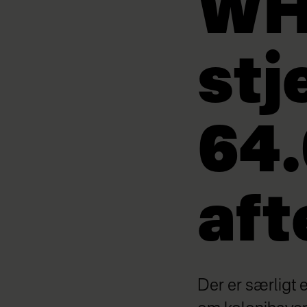
WH
stj
64.
aft
Der er særligt e