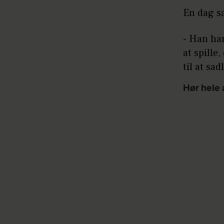
En dag s
- Han har
at spille,
til at sa
Hør hele 