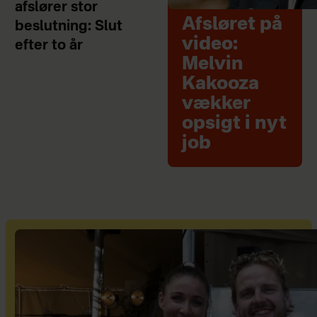
afslører stor
Afsløret på
beslutning: Slut
video:
efter to år
Melvin
Kakooza
vækker
opsigt i nyt
job