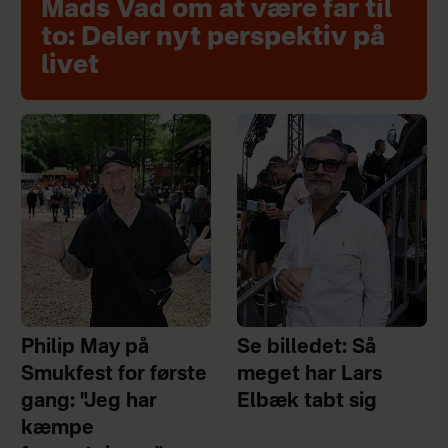
Mads Vad om at være far til
to: Deler nyt perspektiv på
livet
Philip May på
Se billedet: Så
Smukfest for første
meget har Lars
gang: "Jeg har
Elbæk tabt sig
kæmpe