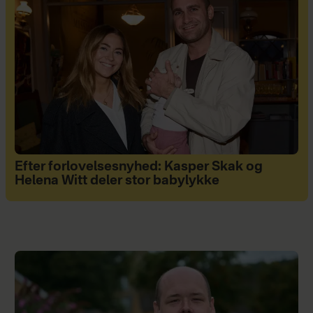
Efter forlovelsesnyhed: Kasper Skak og
Helena Witt deler stor babylykke