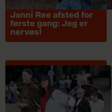
Janni Ree afsted for
første gang: Jeg er
nervøs!