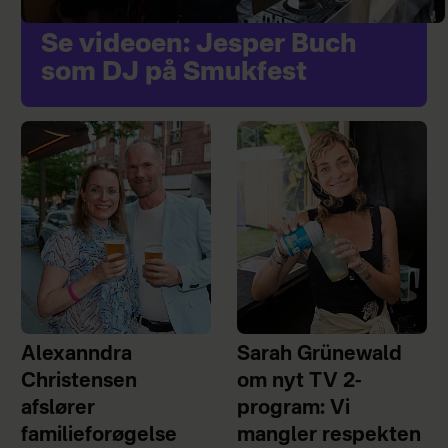
Se videoen: Jesper Buch
som DJ på Smukfest
Alexanndra
Sarah Grünewald
Christensen
om nyt TV 2-
afslører
program: Vi
familieforøgelse
mangler respekten