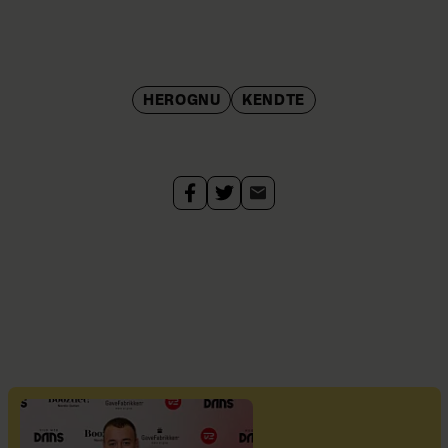
HEROGNU
KENDTE