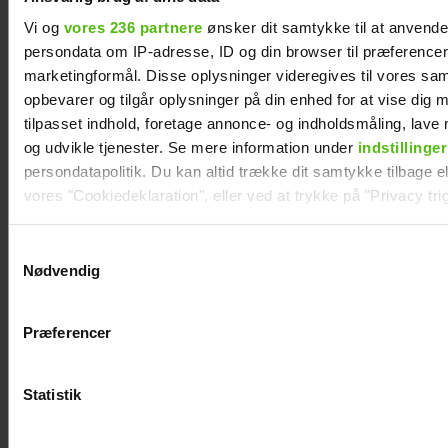
Efter lang pause: Nu bryder Jackie Navarro
Vi og
vores 236 partnere
ønsker dit samtykke til at anvend
tavsheden med stor afsløring
persondata om IP-adresse, ID og din browser til præferencer, 
marketingformål. Disse oplysninger videregives til vores sa
opbevarer og tilgår oplysninger på din enhed for at vise dig 
tilpasset indhold, foretage annonce- og indholdsmåling, lav
og udvikle tjenester. Se mere information under
indstillinger
persondatapolitik. Du kan altid trække dit samtykke tilbage ell
vores "Cookiedeklaration", eller ved at trykke på "Privacy trig
Dine valg anvendes på hele websitet.
Samtykkevalg
Nødvendig
Vi ønsker dit samtykke til at indsamle og bruge data for at k
relevant journalistisk indhold til dig.
Præferencer
Vi anvender egne cookies og cookies fra tredjeparter til at a
Jesper Skibby deler stor familieglæde: Skal
vores hjemmeside. Vi indsamler data om IP, ID og din browser 
være morfar
generere statistik og huske dine præferencer samt til brug fo
Statistik
optimere vores reklametiltag på sociale medier og til at vise d
med sociale medier.