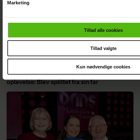
Marketing
Du kan til enhver tid trække dit samtykke tilbage via linket i 
læse mere om vores brug af cookies, samarbejdspartnere og
personoplysninger i forbindelse hermed i både
Tillad alle cookies
vores
privatlivspolitik
og
cookiepolitik
.
Tillad valgte
Kun nødvendige cookies
Szhirley fortæller om skelsættende
oplevelse: Blev splittet fra sin far