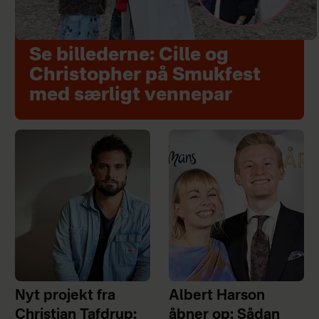
Se billederne: Cille og
Christopher på Smukfest
med særligt vennepar
Nyt projekt fra
Albert Harson
Christian Tafdrup:
åbner op: Sådan