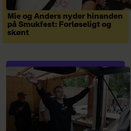
Mie og Anders nyder hinanden
på Smukfest: Forløseligt og
skønt