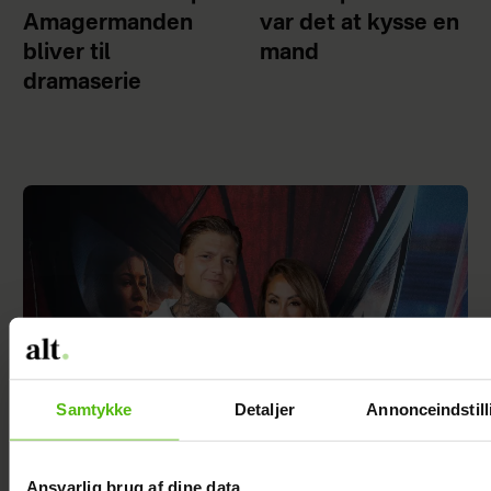
Amagermanden
var det at kysse en
bliver til
mand
dramaserie
Samtykke
Detaljer
Annonceindstill
Ansvarlig brug af dine data