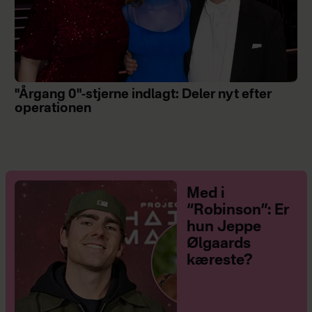
"Årgang 0"-stjerne indlagt: Deler nyt efter
operationen
Med i
“Robinson”: Er
hun Jeppe
Ølgaards
kæreste?