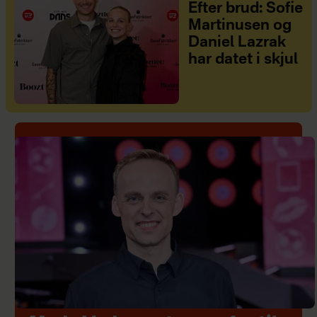
Efter brud: Sofie
Martinusen og
Daniel Lazrak
har datet i skjul