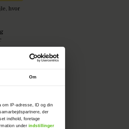
le, hvor
og
r
Om
r...
a om IP-adresse, ID og din
s samarbejdspartnere, der
set indhold, foretage
ormation under
indstillinger