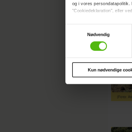
og i vores persondatapolitik. 
"Cookiedeklaration", eller ved
Dine valg anvendes på hele w
Samtykkevalg
Nødvendig
Vi ønsker dit samtykke til at 
Vi anvender egne cookies og c
om IP, ID og din browser for a
markedsføring, så vi kan opti
sociale medier.
Kun nødvendige cook
Du kan til enhver tid trække 
cookies, samarbejdspartnere 
vores
privatlivspolitik
og
co
(Foto: 