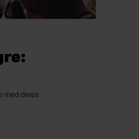
gre:
se med deres