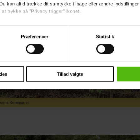
Du kan altid trække dit samtykke tilbage eller ændre indstillinger
 at trykke på "Privacy trigger" ikonet.
ebsitet.
Præferencer
Statistik
indsamle og bruge data for at kunne levere og finansiere relevant j
ookies fra tredjeparter til at at optimere dit besøg på vores hj
t sikre funktionalitet, generere statistik og huske dine præferenc
mere vores reklametiltag på sociale medier og til at vise dig fun
ies
Tillad valgte
dit samtykke tilbage via linket i vores cookiepolitik. Du kan læs
og behandling af dine personoplysninger i forbindelse hermed i
okiepolitik
.
Assens Kommune)