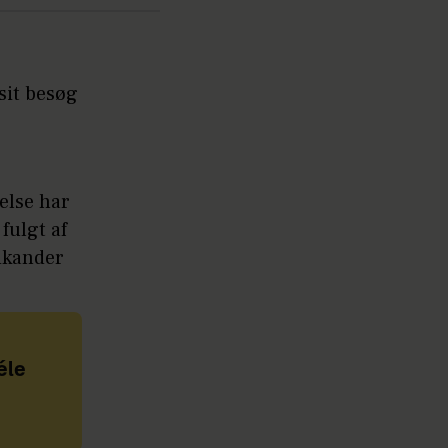
sit besøg
else har
fulgt af
ndkander
éle