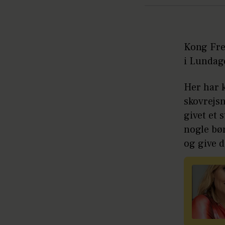
Kong Fred
i Lundag
Her har 
skovrejs
givet et 
nogle bør
og give d