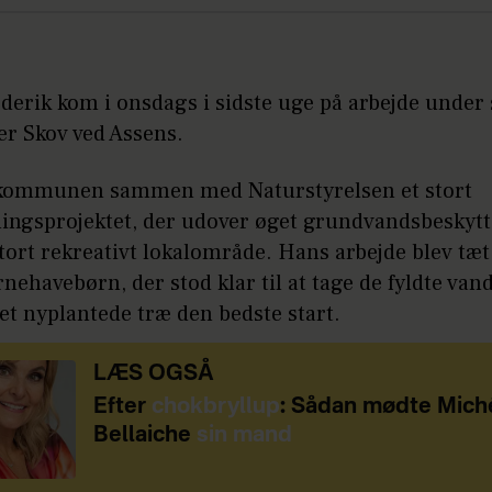
erik kom i onsdags i sidste uge på arbejde under 
er Skov ved Assens.
kommunen sammen med Naturstyrelsen et stort
ningsprojektet, der udover øget grundvandsbeskytt
stort rekreativt lokalområde. Hans arbejde blev tæt 
nehavebørn, der stod klar til at tage de fyldte va
et nyplantede træ den bedste start.
LÆS OGSÅ
Efter
chokbryllup
: Sådan mødte Mich
Bellaiche
sin mand