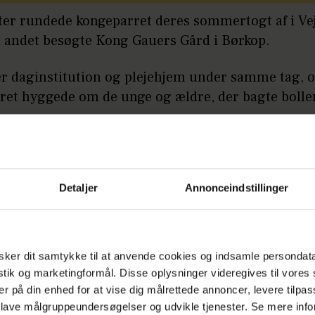
ter rundede kongeparret deres sommertogt af i Vej
t andet besøgte Kong Gauers Gård i Børkop.
er daginstitution og plejehjem under samme tag, 
ret hyggede om de unge og ældre, der bagte bolle
.
å:
Christopher og Cille afslører stor nyhed
Detaljer
Annonceindstillinger
erne fra kongeparrets tur til Assens og Vejle herunde
ker dit samtykke til at anvende cookies og indsamle persondat
istik og marketingformål. Disse oplysninger videregives til vore
er på din enhed for at vise dig målrettede annoncer, levere tilpas
 lave målgruppeundersøgelser og udvikle tjenester. Se mere inf