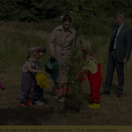
n fik hjælp til at vande det nyplantede træ.
(Foto: Assens Kommune)