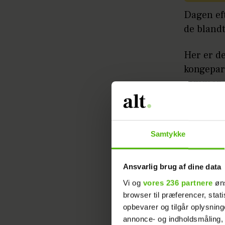
Dagen ef
de bland
Her er d
kongepar
sammen
Læs ogs
Samtykke
Se billed
Ansvarlig brug af dine data
Vi og
vores 236 partnere
øns
browser til præferencer, stat
opbevarer og tilgår oplysning
annonce- og indholdsmåling,