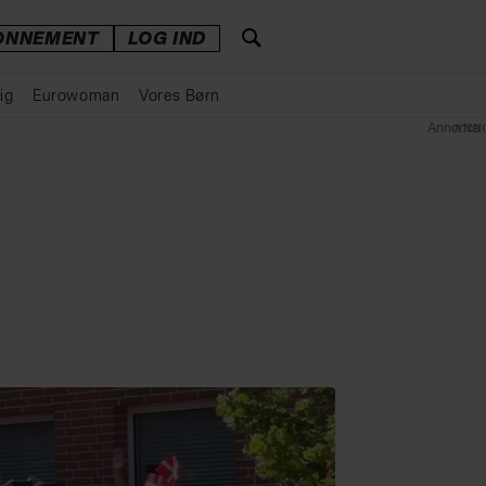
ONNEMENT
LOG IND
ig
Eurowoman
Vores Børn
Annonce