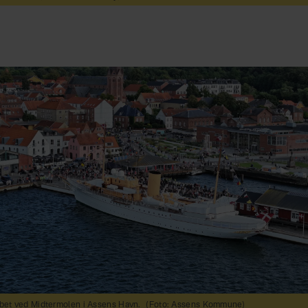
bet ved Midtermolen i Assens Havn.
(Foto: Assens Kommune)