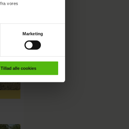
 fra vores
Marketing
ournalistisk indhold til dig.
emmeside. Vi indsamler data
er samt til brug for
ktioner i forbindelse med
Tillad alle cookies
e mere om vores brug af
 både