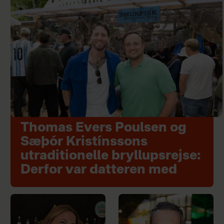
Thomas Evers Poulsen og
Sæþór Kristínssons
utraditionelle bryllupsrejse:
Derfor var datteren med