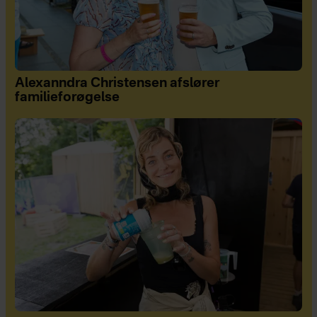
Alexanndra Christensen afslører
familieforøgelse