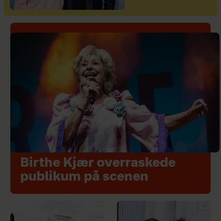
Birthe Kjær overraskede
publikum på scenen