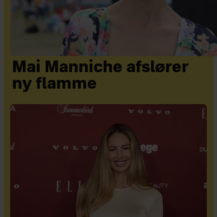
Mai Manniche afslører
ny flamme