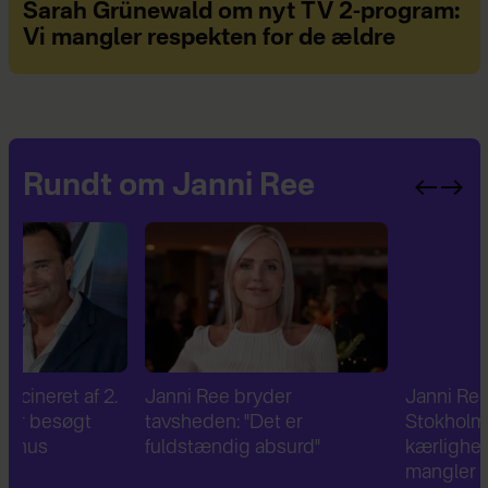
Sarah Grünewald om nyt TV 2-program:
Vi mangler respekten for de ældre
Rundt om Janni Ree
Janni Ree bryder
Janni Ree og Jeppe
tavsheden: "Det er
Stokholm fejrer og nyde
fuldstændig absurd"
kærligheden – men én t
mangler