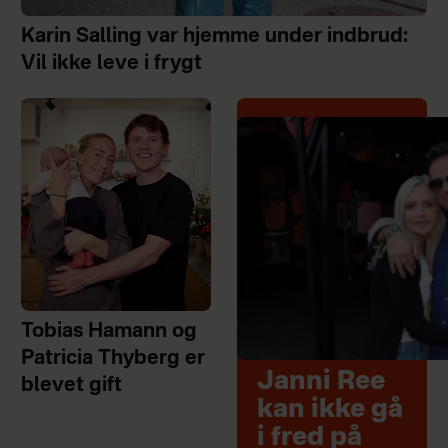
Karin Salling var hjemme under indbrud:
Vil ikke leve i frygt
Tobias Hamann og
Patricia Thyberg er
Janni Ree
blevet gift
kan ikke gå
i fred på