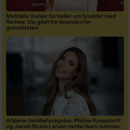
Mathilde Gøhler fortæller om bruddet med
Remee: Var gået fra hinanden før
graviditeten
Afslører familieforøgelse: Philine Roepstorff
og Jacob Bruun Larsen venter barn nummer