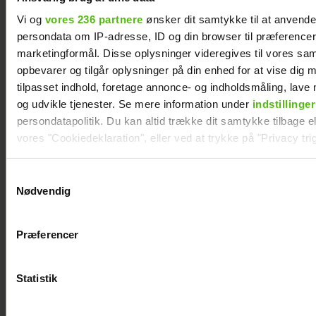
Forelsket Hjalmer med kæresten på
Smukfest: Vi er lykkelige
Vi og
vores 236 partnere
ønsker dit samtykke til at anvend
persondata om IP-adresse, ID og din browser til præferencer, 
marketingformål. Disse oplysninger videregives til vores sa
opbevarer og tilgår oplysninger på din enhed for at vise dig 
tilpasset indhold, foretage annonce- og indholdsmåling, lav
og udvikle tjenester. Se mere information under
indstillinger
persondatapolitik. Du kan altid trække dit samtykke tilbage ell
vores "Cookiedeklaration", eller ved at trykke på "Privacy trig
Dine valg anvendes på hele websitet.
Samtykkevalg
Nødvendig
Vi ønsker dit samtykke til at indsamle og bruge data for at k
relevant journalistisk indhold til dig.
Præferencer
Vi anvender egne cookies og cookies fra tredjeparter til at a
Peter Qvortrup Geisling røber
fremtidsplaner: Håber at få det igennem
vores hjemmeside. Vi indsamler data om IP, ID og din browser 
generere statistik og huske dine præferencer samt til brug fo
Statistik
optimere vores reklametiltag på sociale medier og til at vise d
med sociale medier.