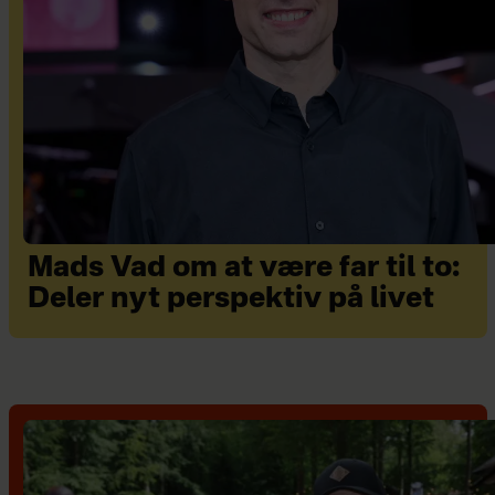
Mads Vad om at være far til to:
Deler nyt perspektiv på livet