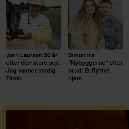
Jørn Laursen 50 år
Simon fra
efter den store sejr:
“Nybyggerne” efter
Jeg savner stadig
brud: Er flyttet
Tarok
hjem