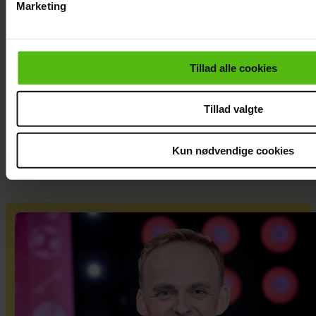
Marketing
Efter brud:
Du kan til enhver tid trække dit samtykke tilbage via linket i 
Sofie
læse mere om vores brug af cookies, samarbejdspartnere og
Martinusen og
personoplysninger i forbindelse hermed i både
Tillad alle cookies
Daniel Lazrak
vores
privatlivspolitik
og
cookiepolitik
.
har datet i skjul
Tillad valgte
Kun nødvendige cookies