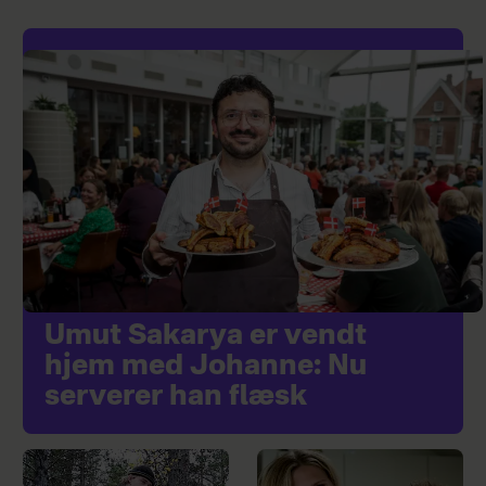
Umut Sakarya er vendt
hjem med Johanne: Nu
serverer han flæsk