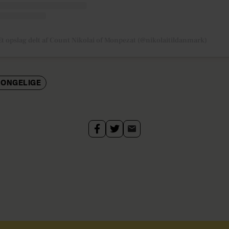
Et opslag delt af Count Nikolai of Monpezat (@nikolaitildanmark)
KONGELIGE