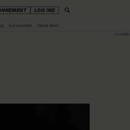
ONNEMENT
LOG IND
ig
Eurowoman
Vores Børn
Annonce