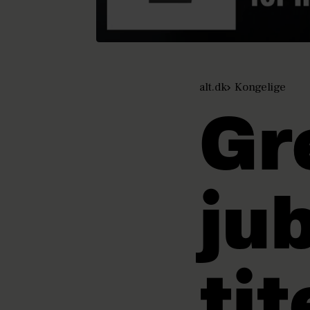
alt.dk
Kongelige
Gr
ju
tit