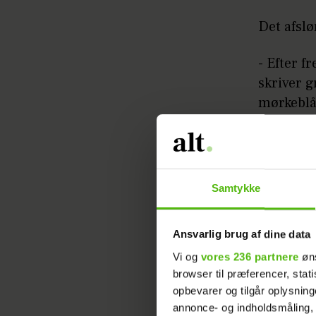
Det afslø
- Efter f
skriver g
mørkeblå
Samtykke
Ansvarlig brug af dine data
Nikolai s
manageme
Vi og
vores 236 partnere
øns
browser til præferencer, stat
uddannel
opbevarer og tilgår oplysning
annonce- og indholdsmåling,