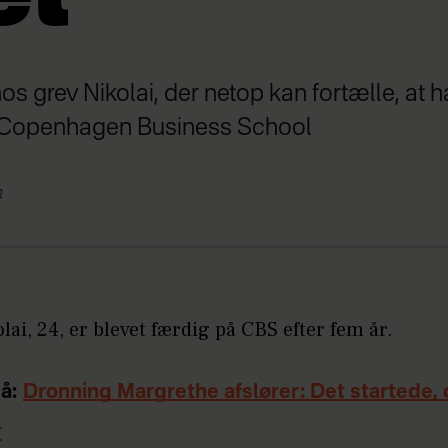
hos grev Nikolai, der netop kan fortælle, at 
å Copenhagen Business School
n
lai, 24, er blevet færdig på CBS efter fem år.
å:
Dronning Margrethe afslører: Det startede, 
r