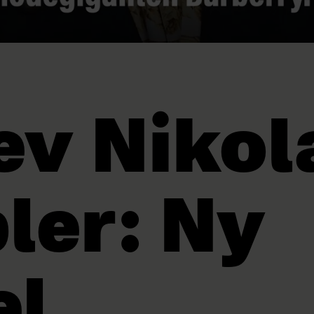
ev Nikol
bler: Ny
el