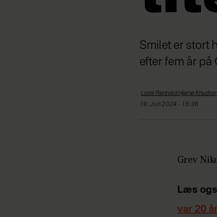
Smilet er stort 
efter fem år p
Lotte Røntved Hjarnø
Knudse
19. Jun 2024 - 15:36
Grev Niko
Læs ogs
var 20 å