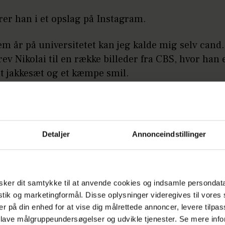
rer han i et opslag på Instagram.
rem år på universitetet kan jeg kalde mig selv cand
rev Nikolai til en række billeder fra CBS, hvor han e
t jakkesæt og et kæmpe smil.
LÆS OGSÅ
Umut Sakarya i biluheld i Japan
Detaljer
Annonceindstillinger
tartede i 2019 på linjen business administration an
nt på CBS. I 2022 fik han sin bachelor og fortsatt
ker dit samtykke til at anvende cookies og indsamle persondat
istik og marketingformål. Disse oplysninger videregives til vore
se med at læse sales management.
er på din enhed for at vise dig målrettede annoncer, levere tilpas
 lave målgruppeundersøgelser og udvikle tjenester. Se mere inf