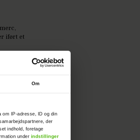
.merc,
r iført et
Om
d service
e sin
a om IP-adresse, ID og din
s samarbejdspartnere, der
set indhold, foretage
ormation under
indstillinger