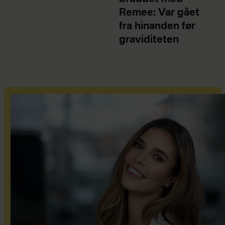
Remee: Var gået
fra hinanden før
graviditeten