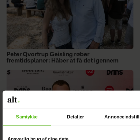
Peter Qvortrup Geisling røber
fremtidsplaner: Håber at få det igennem
Samtykke
Detaljer
Annonceindstill
Ansvarlig brug af dine data