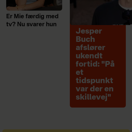
Er Mie færdig med
tv? Nu svarer hun
Jesper
Buch
afslører
ukendt
fortid: "På
et
tidspunkt
var der en
skillevej"