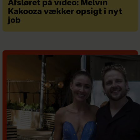
Afsløret på video: Melvin
Kakooza vækker opsigt i nyt
job