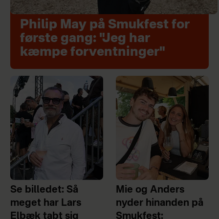
Philip May på Smukfest for
første gang: "Jeg har
kæmpe forventninger"
Se billedet: Så
Mie og Anders
meget har Lars
nyder hinanden på
Elbæk tabt sig
Smukfest: