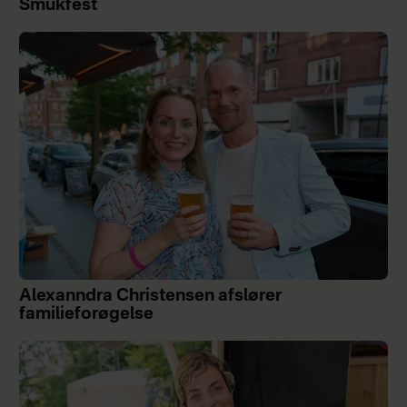
Smukfest
Alexanndra Christensen afslører
familieforøgelse