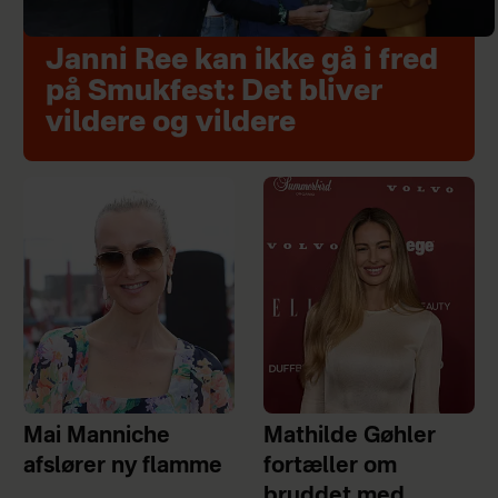
Janni Ree kan ikke gå i fred
på Smukfest: Det bliver
vildere og vildere
Mai Manniche
Mathilde Gøhler
afslører ny flamme
fortæller om
bruddet med