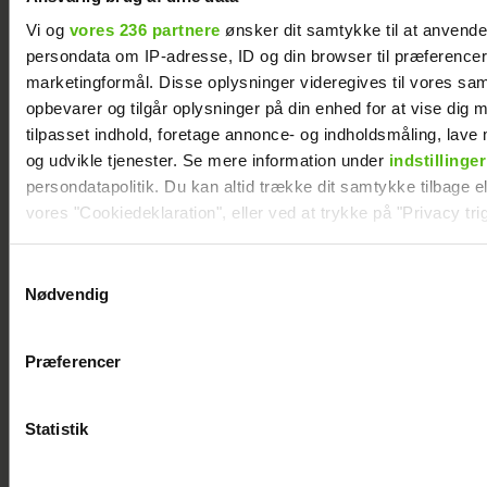
Vi og
vores 236 partnere
ønsker dit samtykke til at anvend
persondata om IP-adresse, ID og din browser til præferencer, 
Efter brud: Sofie Martinusen og Daniel Lazrak
marketingformål. Disse oplysninger videregives til vores sa
har datet i skjul
opbevarer og tilgår oplysninger på din enhed for at vise dig 
tilpasset indhold, foretage annonce- og indholdsmåling, lav
og udvikle tjenester. Se mere information under
indstillinger
persondatapolitik. Du kan altid trække dit samtykke tilbage ell
vores "Cookiedeklaration", eller ved at trykke på "Privacy trig
Dine valg anvendes på hele websitet.
Samtykkevalg
Nødvendig
Vi ønsker dit samtykke til at indsamle og bruge data for at k
relevant journalistisk indhold til dig.
Præferencer
Vi anvender egne cookies og cookies fra tredjeparter til at a
vores hjemmeside. Vi indsamler data om IP, ID og din browser 
generere statistik og huske dine præferencer samt til brug fo
Statistik
optimere vores reklametiltag på sociale medier og til at vise d
med sociale medier.