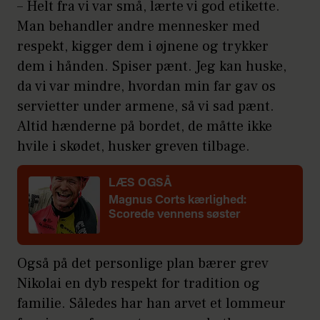
– Helt fra vi var små, lærte vi god etikette.
Man behandler andre mennesker med
respekt, kigger dem i øjnene og trykker
dem i hånden. Spiser pænt. Jeg kan huske,
da vi var mindre, hvordan min far gav os
servietter under armene, så vi sad pænt.
Altid hænderne på bordet, de måtte ikke
hvile i skødet, husker greven tilbage.
LÆS OGSÅ
Magnus Corts kærlighed:
Scorede vennens søster
Også på det personlige plan bærer grev
Nikolai en dyb respekt for tradition og
familie. Således har han arvet et lommeur