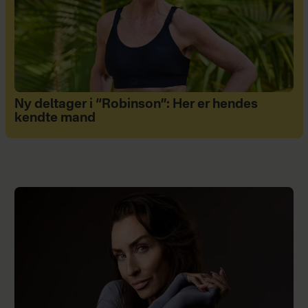
Ny deltager i “Robinson”: Her er hendes
kendte mand