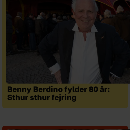
Benny Berdino fylder 80 år:
Sthur sthur fejring