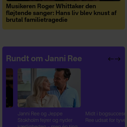
Musikeren Roger Whittaker den
fløjtende sanger: Hans liv blev knust af
brutal familietragedie
Rundt om Janni Ree
Janni Ree og Jeppe
Midt i bogsuccesen: Ja
Stokholm fejrer og nyder
Ree udsat for tyveri
kærligheden – men én ting