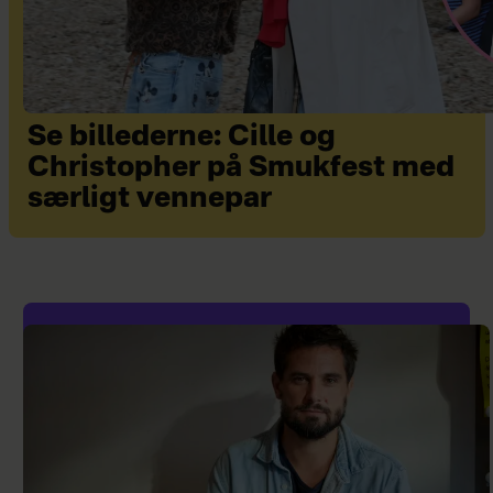
Se billederne: Cille og
Christopher på Smukfest med
særligt vennepar