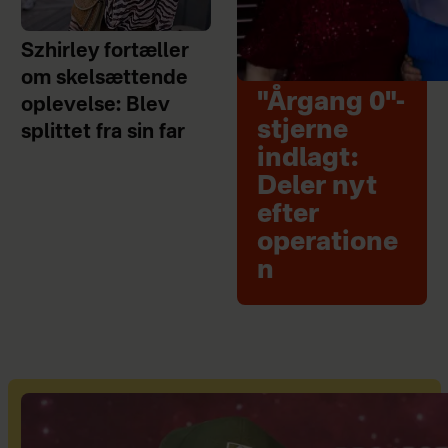
Szhirley fortæller
om skelsættende
"Årgang 0"-
oplevelse: Blev
stjerne
splittet fra sin far
indlagt:
Deler nyt
efter
operatione
n