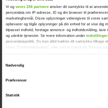
Vi og
vores 236 partnere
ønsker dit samtykke til at anvend
persondata om IP-adresse, ID og din browser til præferencer, 
marketingformål. Disse oplysninger videregives til vores sa
Mascha og Troels har taget stor beslutning
opbevarer og tilgår oplysninger på din enhed for at vise dig 
tilpasset indhold, foretage annonce- og indholdsmåling, lav
og udvikle tjenester. Se mere information under
indstillinger
persondatapolitik. Du kan altid trække dit samtykke tilbage ell
vores "Cookiedeklaration", eller ved at trykke på "Privacy trig
Dine valg anvendes på hele websitet.
Samtykkevalg
Nødvendig
Vi ønsker dit samtykke til at indsamle og bruge data for at k
relevant journalistisk indhold til dig.
Præferencer
Vi anvender egne cookies og cookies fra tredjeparter til at a
vores hjemmeside. Vi indsamler data om IP, ID og din browser 
generere statistik og huske dine præferencer samt til brug fo
Statistik
Christel Trubka er flyttet til Fyn for ny
optimere vores reklametiltag på sociale medier og til at vise d
kæreste
med sociale medier.