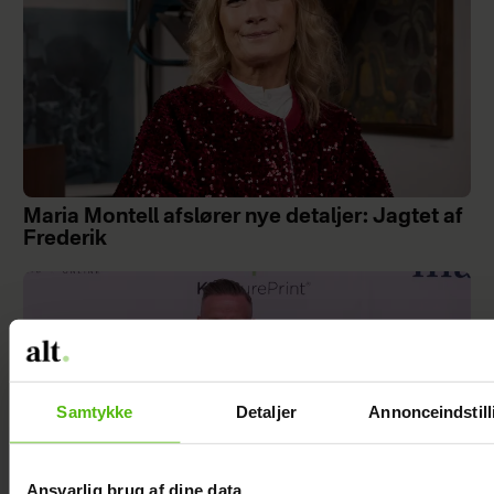
Maria Montell afslører nye detaljer: Jagtet af
Frederik
Samtykke
Detaljer
Annonceindstill
Ansvarlig brug af dine data