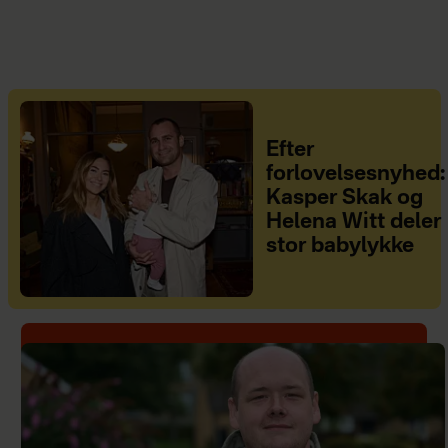
Efter
forlovelsesnyhed:
Kasper Skak og
Helena Witt deler
stor babylykke