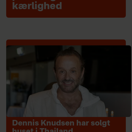
kærlighed
Dennis Knudsen har solgt
huset i Thailand