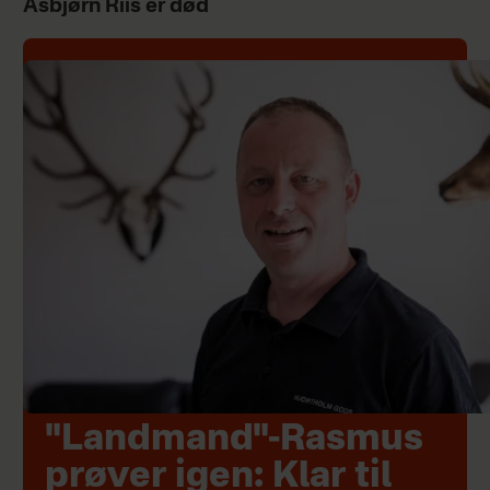
Asbjørn Riis er død
"Landmand"-Rasmus
prøver igen: Klar til