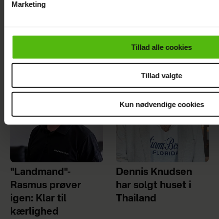
Marketing
Du kan til enhver tid trække dit samtykke tilbage via linket i 
læse mere om vores brug af cookies, samarbejdspartnere og
Asbjørn Riis er død
personoplysninger i forbindelse hermed i både
Tillad alle cookies
vores
privatlivspolitik
og
cookiepolitik
.
Tillad valgte
Kun nødvendige cookies
"Landmand"-
Dennis Knudsen
Rasmus prøver
har solgt huset i
igen: Klar til
Thailand
kærlighed