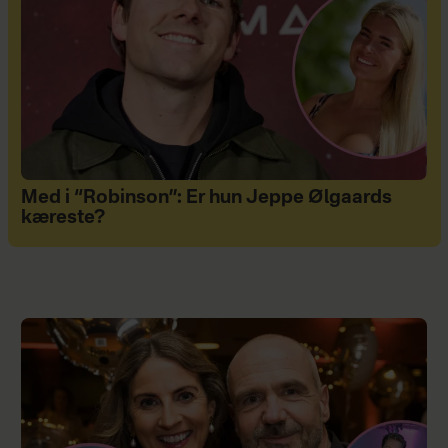
Med i “Robinson”: Er hun Jeppe Ølgaards
kæreste?