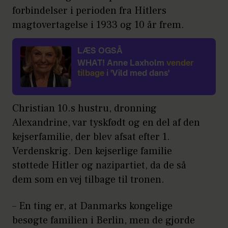
forbindelser i perioden fra Hitlers
magtovertagelse i 1933 og 10 år frem.
LÆS OGSÅ
WHAT! Anne Laxholm
vender
tilbage
i 'Vild med dans'
Christian 10.s hustru, dronning
Alexandrine, var tyskfødt og en del af den
kejserfamilie, der blev afsat efter 1.
Verdenskrig. Den kejserlige familie
støttede Hitler og nazipartiet, da de så
dem som en vej tilbage til tronen.
– En ting er, at Danmarks kongelige
besøgte familien i Berlin, men de gjorde