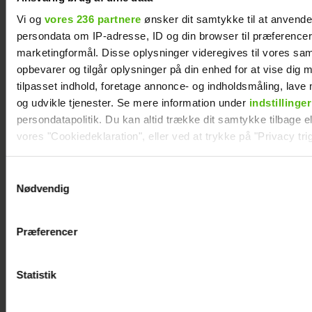
Szhirley åbner op om
Vi og
vores 236 partnere
ønsker dit samtykke til at anvend
depression: "Jeg var
persondata om IP-adresse, ID og din browser til præferencer, 
marketingformål. Disse oplysninger videregives til vores sa
bare ked af det
opbevarer og tilgår oplysninger på din enhed for at vise dig 
konstant"
tilpasset indhold, foretage annonce- og indholdsmåling, lav
og udvikle tjenester. Se mere information under
indstillinger
persondatapolitik. Du kan altid trække dit samtykke tilbage ell
vores "Cookiedeklaration", eller ved at trykke på "Privacy trig
Dine valg anvendes på hele websitet.
Samtykkevalg
Nødvendig
Vi ønsker dit samtykke til at indsamle og bruge data for at k
relevant journalistisk indhold til dig.
Præferencer
Vi anvender egne cookies og cookies fra tredjeparter til at a
vores hjemmeside. Vi indsamler data om IP, ID og din browser 
generere statistik og huske dine præferencer samt til brug fo
Statistik
optimere vores reklametiltag på sociale medier og til at vise d
med sociale medier.