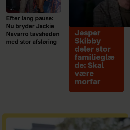
Efter lang pause:
Nu bryder Jackie
Jesper
Navarro tavsheden
Skibby
med stor afsløring
deler stor
familieglæ
de: Skal
være
morfar