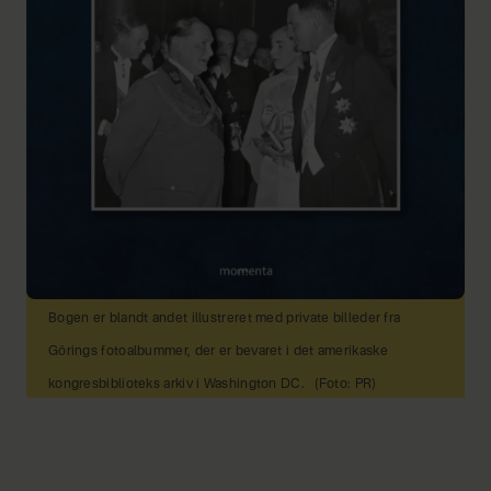
Bogen er blandt andet illustreret med private billeder fra
Görings fotoalbummer, der er bevaret i det amerikaske
kongresbiblioteks arkiv i Washington DC.
(Foto: PR)