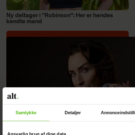
Ny deltager i “Robinson”: Her er hendes
kendte mand
Samtykke
Detaljer
Annonceindstill
Ansvarlig brug af dine data