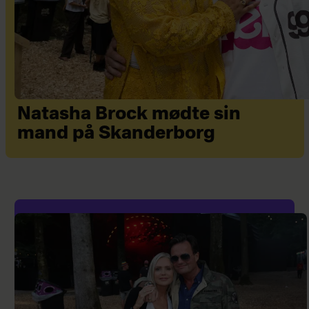
Natasha Brock mødte sin
mand på Skanderborg