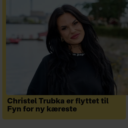
Christel Trubka er flyttet til
Fyn for ny kæreste