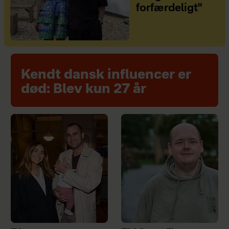
forfærdeligt"
Kendt dansk influencer er
død: Blev kun 27 år