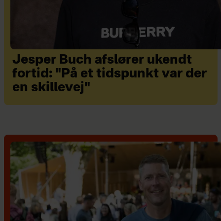
Jesper Buch afslører ukendt
fortid: "På et tidspunkt var der
en skillevej"