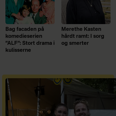
Bag facaden på
Merethe Kasten
komedieserien
hårdt ramt: I sorg
”ALF”: Stort drama i
og smerter
kulisserne