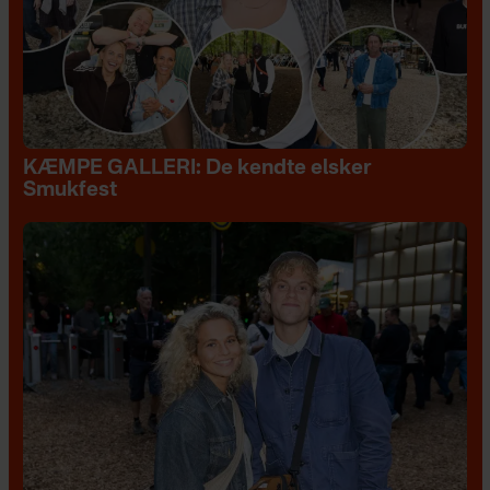
KÆMPE GALLERI: De kendte elsker
Smukfest