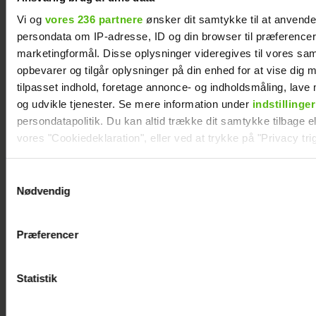
Vi og
vores 236 partnere
ønsker dit samtykke til at anvend
persondata om IP-adresse, ID og din browser til præferencer, 
marketingformål. Disse oplysninger videregives til vores sa
opbevarer og tilgår oplysninger på din enhed for at vise dig 
tilpasset indhold, foretage annonce- og indholdsmåling, lav
og udvikle tjenester. Se mere information under
indstillinger
Mai Manniche afslører ny
persondatapolitik. Du kan altid trække dit samtykke tilbage ell
flamme
vores "Cookiedeklaration", eller ved at trykke på "Privacy trig
Dine valg anvendes på hele websitet.
Samtykkevalg
Nødvendig
Vi ønsker dit samtykke til at indsamle og bruge data for at k
relevant journalistisk indhold til dig.
Præferencer
Vi anvender egne cookies og cookies fra tredjeparter til at a
vores hjemmeside. Vi indsamler data om IP, ID og din browser 
generere statistik og huske dine præferencer samt til brug fo
Statistik
optimere vores reklametiltag på sociale medier og til at vise d
med sociale medier.