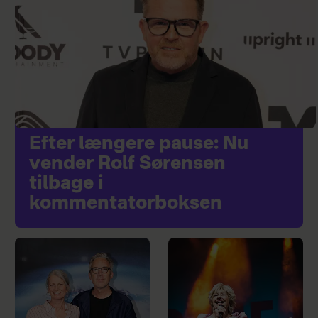
Efter længere pause: Nu
vender Rolf Sørensen
tilbage i
kommentatorboksen