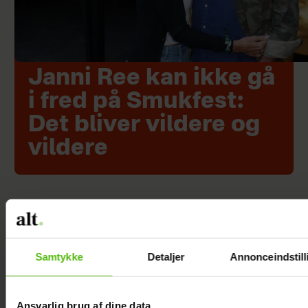
Janni Ree kan ikke gå
i fred på Smukfest:
Det bliver vildere og
vildere
Samtykke
Detaljer
Annonceindstill
Ansvarlig brug af dine data