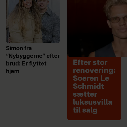
Simon fra
“Nybyggerne” efter
Efter stor
brud: Er flyttet
renovering:
hjem
Soeren Le
Schmidt
sætter
luksusvilla
til salg