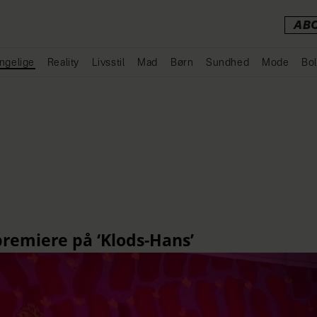
AB
ngelige
Reality
Livsstil
Mad
Børn
Sundhed
Mode
Bol
Annonce