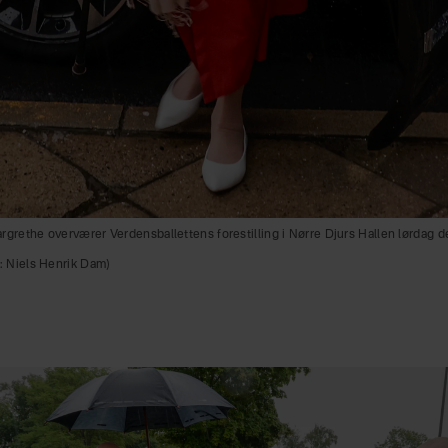
grethe overværer Verdensballettens forestilling i Nørre Djurs Hallen lørdag de
: Niels Henrik Dam)