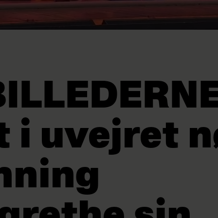
BILLEDERNE
 i uvejret 
nning
grethe sin