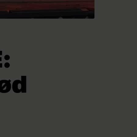
:
nød