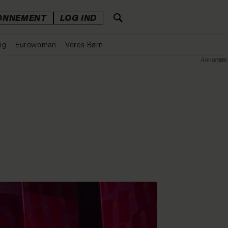
ONNEMENT
LOG IND
ig
Eurowoman
Vores Børn
Annonce