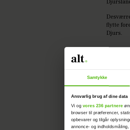
Djurslan
Desværre 
flytte fo
Djurs.
Læs ogs
passage
Men lige
Samtykke
som en o
Ansvarlig brug af dine data
Dronninge
Vi og
vores 236 partnere
øns
Marselisb
browser til præferencer, stat
Verdensba
opbevarer og tilgår oplysning
blomsterp
annonce- og indholdsmåling,