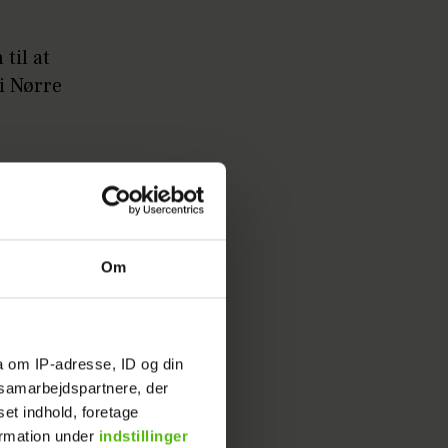
til at
 i Nørre
ar som
 det hele
Om
a om IP-adresse, ID og din
up Slot og
s samarbejdspartnere, der
fik af en
set indhold, foretage
til sin
ormation under
indstillinger