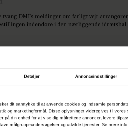
d.
tvang DMI's meldinger om farligt vejr arrangøren 
restillingen indendøre i den nærliggende idrætshal
å:
Kække prins Vincent: Sad bag rattet med f
r
som resten af publikum, tog den 84-årige majestæt
Detaljer
Annonceindstillinger
plevelse.
n, der de sidste par uger har haft residens på
ker dit samtykke til at anvende cookies og indsamle persondat
org Slot, blev modtaget af Kirsten Swift fra Sostr
istik og marketingformål. Disse oplysninger videregives til vore
llettens leder og stifter, Jens-Christian Wandt, og 
er på din enhed for at vise dig målrettede annoncer, levere tilpas
ige overrakt en flot buket inden hun blev ledsaget 
 lave målgruppeundersøgelser og udvikle tjenester. Se mere inf