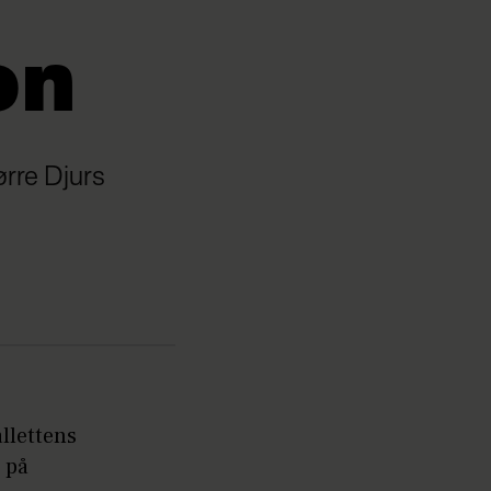
on
ørre Djurs
llettens
 på