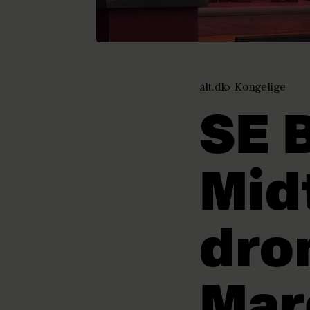
alt.dk
Kongelige
SE 
Midt
dro
Mar