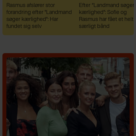
Efter “Landmand søger
Efter brud: Sofie Marti
kærlighed”: Sofie og
og Daniel Lazrak har dat
Rasmus har fået et helt
skjul
særligt bånd