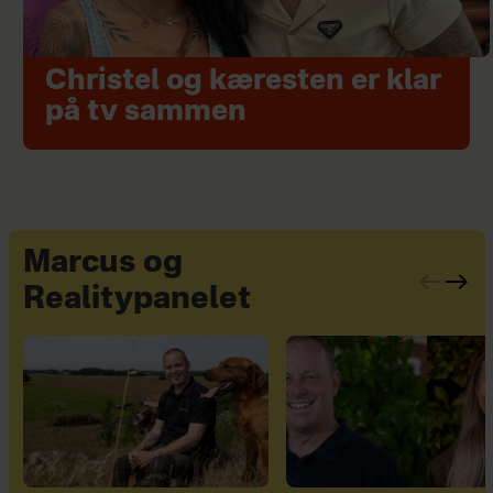
Christel og kæresten er klar
på tv sammen
Marcus og
Realitypanelet