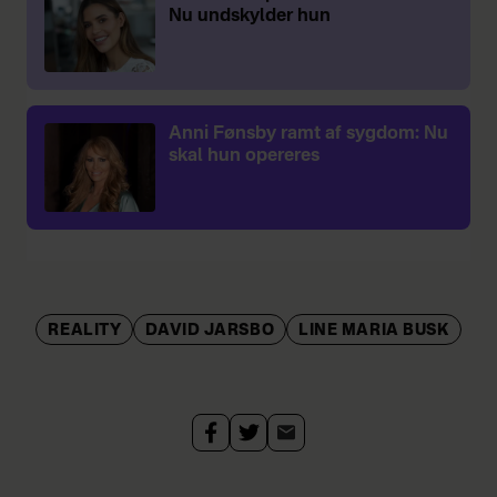
Nu undskylder hun
Anni Fønsby ramt af sygdom: Nu
skal hun opereres
REALITY
DAVID JARSBO
LINE MARIA BUSK