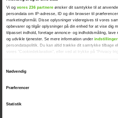
Vi og
vores 236 partnere
ønsker dit samtykke til at anvend
persondata om IP-adresse, ID og din browser til præferencer, 
marketingformål. Disse oplysninger videregives til vores sa
opbevarer og tilgår oplysninger på din enhed for at vise dig 
tilpasset indhold, foretage annonce- og indholdsmåling, lav
og udvikle tjenester. Se mere information under
indstillinger
persondatapolitik. Du kan altid trække dit samtykke tilbage ell
vores "Cookiedeklaration", eller ved at trykke på "Privacy trig
Christel Trubka er flyttet til Fyn for ny
Dine valg anvendes på hele websitet.
kæreste
Samtykkevalg
Nødvendig
Vi ønsker dit samtykke til at indsamle og bruge data for at k
relevant journalistisk indhold til dig.
Præferencer
Vi anvender egne cookies og cookies fra tredjeparter til at a
vores hjemmeside. Vi indsamler data om IP, ID og din browser 
generere statistik og huske dine præferencer samt til brug fo
Statistik
optimere vores reklametiltag på sociale medier og til at vise d
med sociale medier.