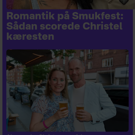
Romantik på Smukfest:
Sådan scorede Christel
kæresten