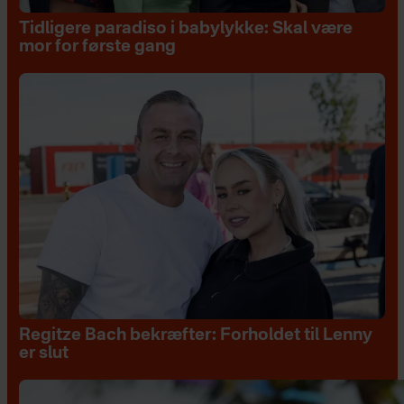
Tidligere paradiso i babylykke: Skal være
mor for første gang
Regitze Bach bekræfter: Forholdet til Lenny
er slut