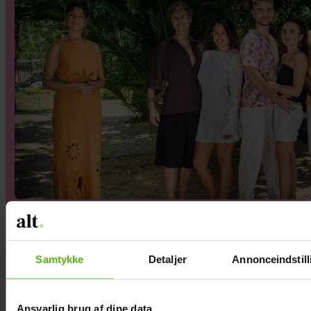
SMUGKIG: Så vild er
"Temptation Island"
Samtykke
Detaljer
Annonceindstill
Ansvarlig brug af dine data