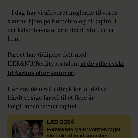
– I dag har vi afleveret nøglerne til vores
skønne hjem på Nørrebro og et kapitel i
det københavnske er officielt slut, deler
hun.
Parret har tidligere delt med
HER&NU/Realityportalen,
at de ville rykke
til Aarhus efter sommer
.
Her gav de også udtryk for, at det var
hårdt at sige farvel til et flere år
langt københavnerkapitel.
LÆS OGSÅ
Forelskede Mark Worsten tager
stort skridt med kæresten