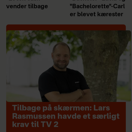
vender tilbage
"Bachelorette"-Carl
er blevet kærester
Tilbage på skærmen: Lars
Rasmussen havde et særligt
krav til TV 2