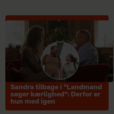
Sandra tilbage i "Landmand
søger kærlighed": Derfor er
hun med igen