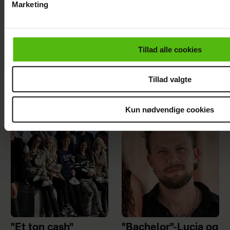
Marketing
Du kan til enhver tid trække dit samtykke tilbage via linket i 
læse mere om vores brug af cookies, samarbejdspartnere og
personoplysninger i forbindelse hermed i både
Tillad alle cookies
vores
privatlivspolitik
og
cookiepolitik
.
Ida Søjborg afslører ny kæreste
Tillad valgte
Kun nødvendige cookies
"Et ton cash"
"Bachelor"-Lucia og