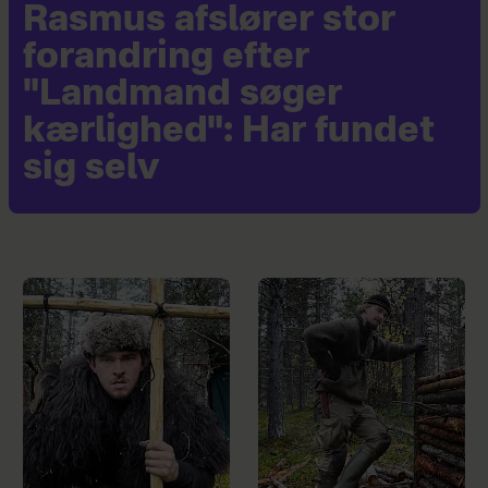
Rasmus afslører stor
forandring efter
"Landmand søger
kærlighed": Har fundet
sig selv