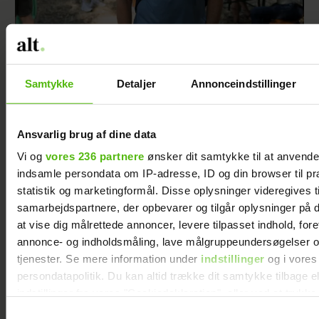
Steen Langeberg på kærestedate: Gør det
første gang med konen
Samtykke
Detaljer
Annonceindstillinger
Ansvarlig brug af dine data
Vi og
vores 236 partnere
ønsker dit samtykke til at anvend
indsamle persondata om IP-adresse, ID og din browser til pr
statistik og marketingformål. Disse oplysninger videregives t
samarbejdspartnere, der opbevarer og tilgår oplysninger på d
at vise dig målrettede annoncer, levere tilpasset indhold, for
annonce- og indholdsmåling, lave målgruppeundersøgelser o
tjenester. Se mere information under
indstillinger
og i vores
persondatapolitik. Du kan altid trække dit samtykke tilbage e
indstillinger fra vores "Cookiedeklaration", eller ved at trykk
Kæresteparret Susanne og Bo driver et
trigger" ikonet.
Samtykkevalg