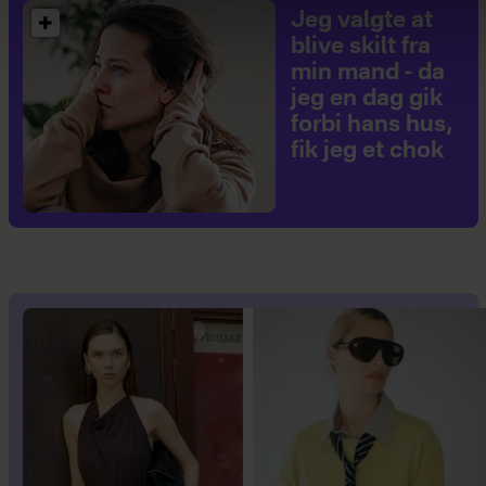
Jeg valgte at
blive skilt fra
min mand - da
jeg en dag gik
forbi hans hus,
fik jeg et chok