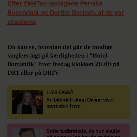
Efter #MeToo opdagede Pernille
Rosendahl og Dorthe Gerlach, at de var
ensomme
Du kan se, hvordan det går de modige
singlers jagt på kærligheden i "Hotel
Romantik" hver fredag klokken 20.00 på
DR1 eller på DRTV.
LÆS OGSÅ
Se billedet: Joan Divine viser
kæresten frem
Sofie tudbrølede, da hun skulle