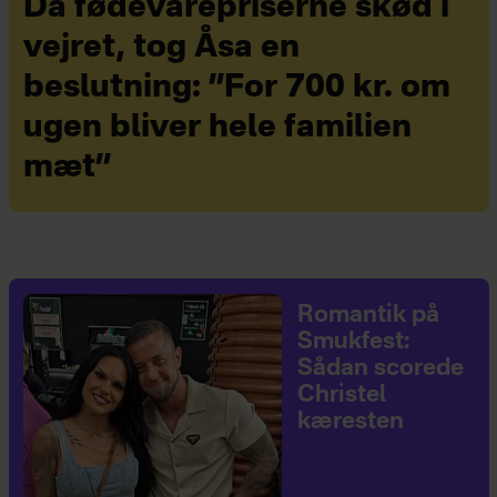
Da fødevarepriserne skød i
vejret, tog Åsa en
beslutning: ”For 700 kr. om
ugen bliver hele familien
mæt”
Romantik på
Smukfest:
Sådan scorede
Christel
kæresten