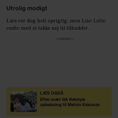
Utrolig modigt
Lars var dog helt oprigtig, men Lise-Lotte
endte med at takke nej til tilbuddet.
Annonce
LÆS OGSÅ
Efter svær tid: Kæmpe
opbakning til Melvin Kakooza