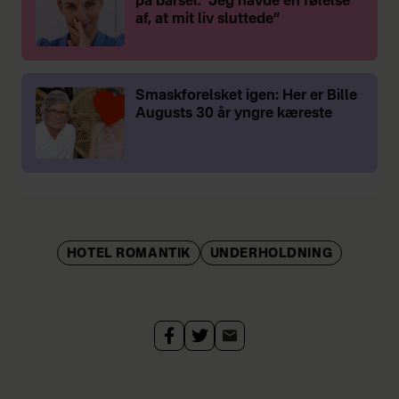
på barsel: ”Jeg havde en følelse
af, at mit liv sluttede”
Smaskforelsket igen: Her er Bille
Augusts 30 år yngre kæreste
HOTEL ROMANTIK
UNDERHOLDNING