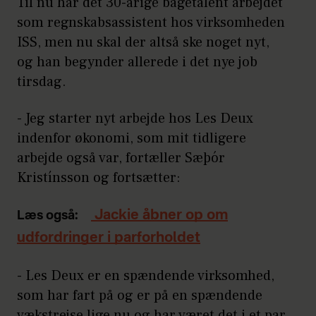
Til nu har det 30-årige bagetalent arbejdet
som regnskabsassistent hos virksomheden
ISS, men nu skal der altså ske noget nyt,
og han begynder allerede i det nye job
tirsdag.
- Jeg starter nyt arbejde hos Les Deux
indenfor økonomi, som mit tidligere
arbejde også var, fortæller Sæþór
Kristínsson og fortsætter:
Jackie åbner op om
Læs også:
udfordringer i parforholdet
- Les Deux er en spændende virksomhed,
som har fart på og er på en spændende
vækstrejse lige nu og har været det i et par