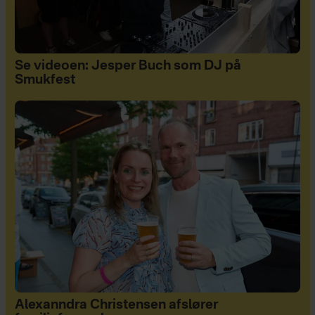
Se videoen: Jesper Buch som DJ på
Smukfest
Alexanndra Christensen afslører