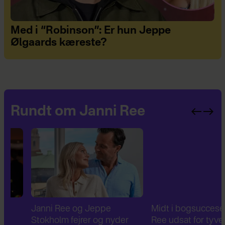
Med i “Robinson”: Er hun Jeppe
Ølgaards kæreste?
Rundt om Janni Ree
Janni Ree og Jeppe
Midt i bogsuccesen: Ja
Stokholm fejrer og nyder
Ree udsat for tyveri