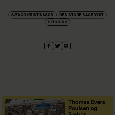
SÆÞÓR KRISTÍNSSON
DEN STORE BAGEDYST
HEROGNU
Thomas Evers
Poulsen og
Sæþór