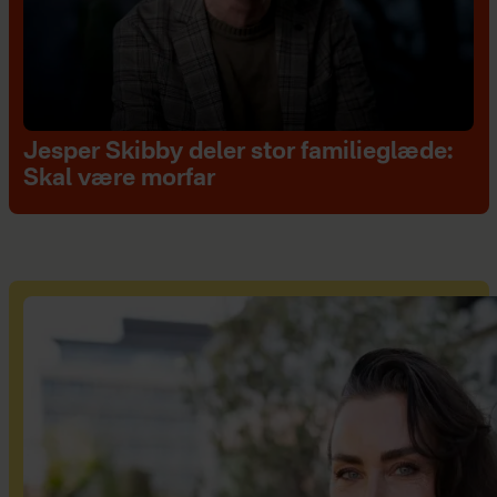
Jesper Skibby deler stor familieglæde:
Skal være morfar