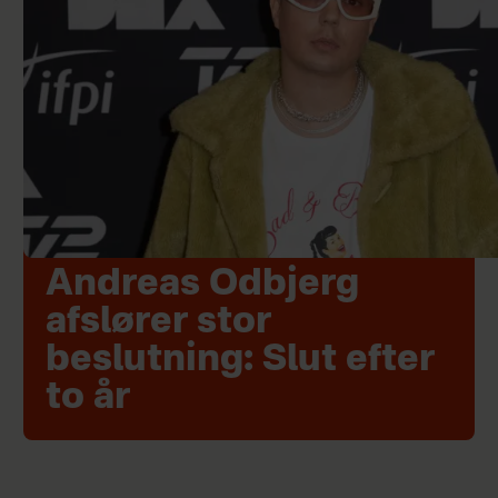
Andreas Odbjerg
afslører stor
beslutning: Slut efter
to år