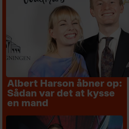
Albert Harson åbner op:
Sådan var det at kysse
en mand