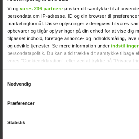
Vi og
vores 236 partnere
ønsker dit samtykke til at anvend
persondata om IP-adresse, ID og din browser til præferencer, 
marketingformål. Disse oplysninger videregives til vores sa
opbevarer og tilgår oplysninger på din enhed for at vise dig 
tilpasset indhold, foretage annonce- og indholdsmåling, lav
og udvikle tjenester. Se mere information under
indstillinger
persondatapolitik. Du kan altid trække dit samtykke tilbage ell
vores "Cookiedeklaration", eller ved at trykke på "Privacy trig
Dine valg anvendes på hele websitet.
Samtykkevalg
Nødvendig
Vi ønsker dit samtykke til at indsamle og bruge data for at k
Janni Ree afsted for første gang: Jeg er
relevant journalistisk indhold til dig.
nervøs!
Præferencer
Vi anvender egne cookies og cookies fra tredjeparter til at a
vores hjemmeside. Vi indsamler data om IP, ID og din browser 
generere statistik og huske dine præferencer samt til brug fo
Statistik
optimere vores reklametiltag på sociale medier og til at vise d
med sociale medier.