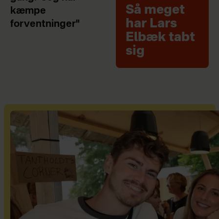
Så meget
kæmpe
har Lars
forventninger"
Elbæk tabt
sig