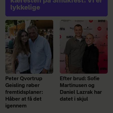
kæresten på Smukfest: Vi er
lykkelige
Peter Qvortrup
Efter brud: Sofie
Geisling røber
Martinusen og
fremtidsplaner:
Daniel Lazrak har
Håber at få det
datet i skjul
igennem