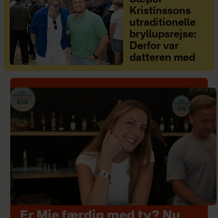
Kristínssons
utraditionelle
bryllupsrejse:
Derfor var
datteren med
Er Mie færdig med tv? Nu