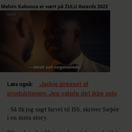
Jackie presset af
Læs også:
produktionen: Jeg valgte det ikke selv
- Så fik jeg sagt farvel til ISS, skriver Sæþór
i en insta story.