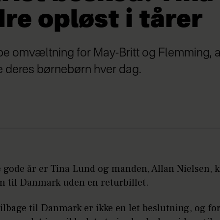
re opløst i tårer
e omvæltning for May-Britt og Flemming, a
e deres børnebørn hver dag.
e gode år er Tina Lund og manden, Allan Nielsen, kl
m til Danmark uden en returbillet.
 tilbage til Danmark er ikke en let beslutning, og fo