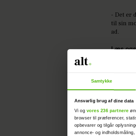
- Det er 
til sin m
ad.
Læs ogs
hans sv
Se klippe
Samtykke
og på Via
Ansvarlig brug af dine data
Vi og
vores 236 partnere
øns
browser til præferencer, stat
opbevarer og tilgår oplysning
annonce- og indholdsmåling,