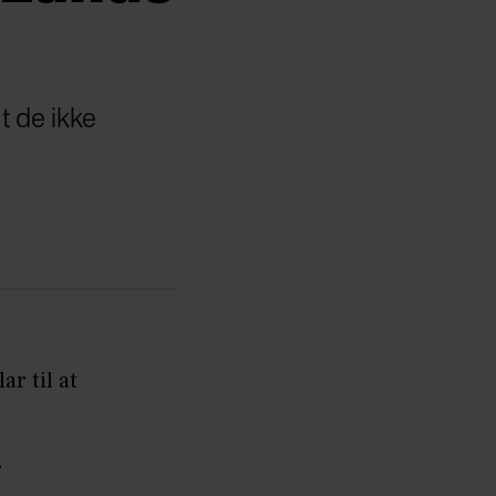
t de ikke
ar til at
r