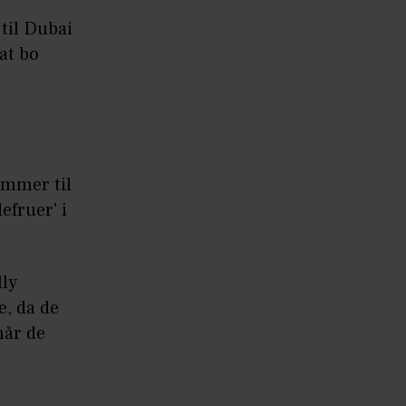
til Dubai
 at bo
ommer til
efruer' i
lly
e, da de
når de