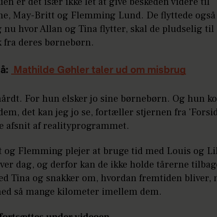
uen er det især ikke let at give beskeden videre til
ne, May-Britt og Flemming Lund. De flyttede også 
g nu hvor Allan og Tina flytter, skal de pludselig til
k fra deres børnebørn.
å:
Mathilde Gøhler taler ud om misbrug
hårdt. For hun elsker jo sine børnebørn. Og hun k
dem, det kan jeg jo se, fortæller stjernen fra 'Forsid
e afsnit af realityprogrammet.
t og Flemming plejer at bruge tid med Louis og Li
er dag, og derfor kan de ikke holde tårerne tilbag
ed Tina og snakker om, hvordan fremtiden bliver, 
med så mange kilometer imellem dem.
fortsættes under videoen...