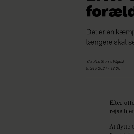
foræld
Det er en kæmp
længere skal s
Caroline
Grønne Wigdal
9. Sep 2021 - 13:00
Efter ott
rejse hje
At flytte