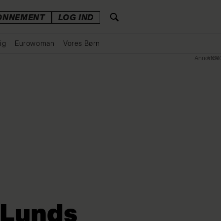
ONNEMENT
LOG IND
ig
Eurowoman
Vores Børn
Annonce
a Lunds