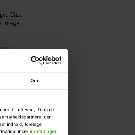
iger Tina
tet meget
r er
 på TV3
Om
a om IP-adresse, ID og din
s samarbejdspartnere, der
set indhold, foretage
ormation under
indstillinger