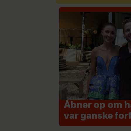
Åbner op om hå
var ganske for