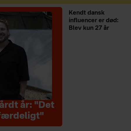
Kendt dansk
influencer er død:
Blev kun 27 år
rdt år: "Det
færdeligt"