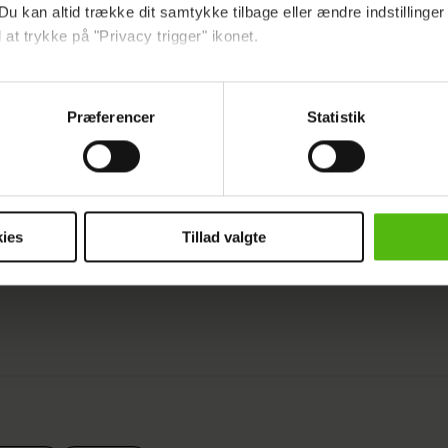
Du kan altid trække dit samtykke tilbage eller ændre indstillinger
 at trykke på "Privacy trigger" ikonet.
ebsitet.
Præferencer
Statistik
indsamle og bruge data for at kunne levere og finansiere relevant j
ookies fra tredjeparter til at at optimere dit besøg på vores hj
t sikre funktionalitet, generere statistik og huske dine præferenc
mere vores reklametiltag på sociale medier og til at vise dig fun
ies
Tillad valgte
dit samtykke tilbage via linket i vores cookiepolitik. Du kan læs
og behandling af dine personoplysninger i forbindelse hermed i
okiepolitik
.