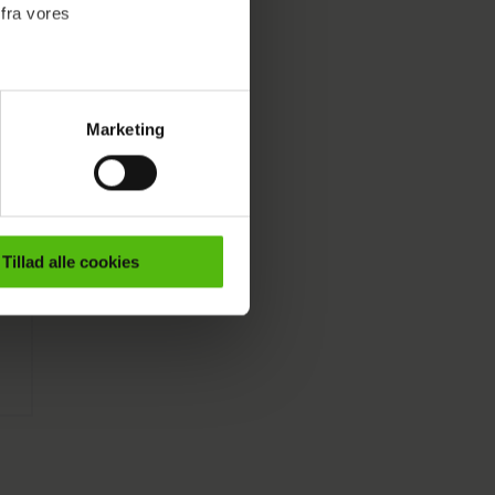
 fra vores
Marketing
ournalistisk indhold til dig.
emmeside. Vi indsamler data
er samt til brug for
ktioner i forbindelse med
Tillad alle cookies
e mere om vores brug af
 både