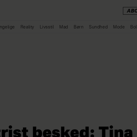
AB
ngelige
Reality
Livsstil
Mad
Børn
Sundhed
Mode
Bol
Annonce
trist besked: Tin