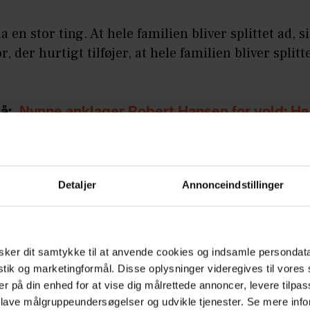
da en stor ting. At hele familien bliver splittet ad, s
or, der hurtigt tilføjer, at hele familien bliver split
å:
Nynne anklager Robert Hansen for vold: He
ar
t herunder. Se hele afsnittet i aften klokken 20.00
Detaljer
Annonceindstillinger
play.
Annonce
ker dit samtykke til at anvende cookies og indsamle persondat
istik og marketingformål. Disse oplysninger videregives til vore
er på din enhed for at vise dig målrettede annoncer, levere tilpas
 lave målgruppeundersøgelser og udvikle tjenester. Se mere inf