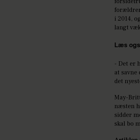
forsidefr
forældre
i 2014, o
langt væ
Læs ogs
- Det er 
at savne 
det nyest
May-Brit
næsten hv
sidder m
skal bo 
Artiklen 