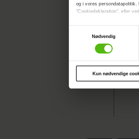
og i vores persondatapolitik. 
"Cookiedeklaration", eller ved
Dine valg anvendes på hele w
Samtykkevalg
Nødvendig
Vi ønsker dit samtykke til at 
Vi anvender egne cookies og c
om IP, ID og din browser for a
markedsføring, så vi kan opti
sociale medier.
Kun nødvendige cook
Du kan til enhver tid trække 
cookies, samarbejdspartnere 
vores
privatlivspolitik
og
co