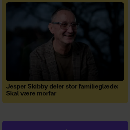
Jesper Skibby deler stor familieglæde:
Skal være morfar