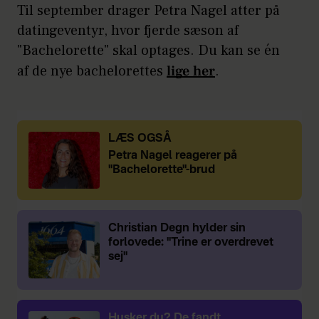
Til september drager Petra Nagel atter på
datingeventyr, hvor fjerde sæson af
"Bachelorette" skal optages. Du kan se én
af de nye bachelorettes
lige her
.
LÆS OGSÅ
Petra Nagel reagerer på
"Bachelorette"-brud
Christian Degn hylder sin
forlovede: "Trine er overdrevet
sej"
Husker du? De fandt