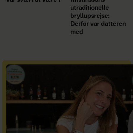
var svært at være i
Kristínssons
utraditionelle
bryllupsrejse:
Derfor var datteren
med