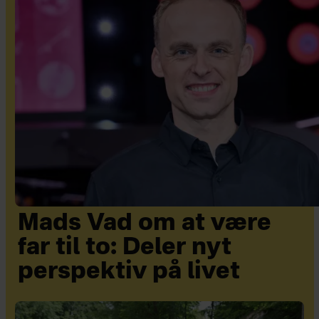
Mads Vad om at være
far til to: Deler nyt
perspektiv på livet