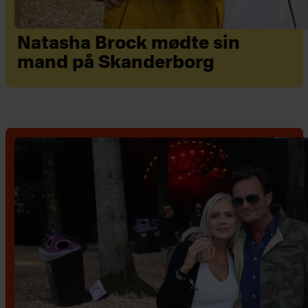
Natasha Brock mødte sin
mand på Skanderborg