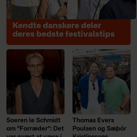
Kendte danskere deler
deres bedste festivalstips
Soeren le Schmidt
Thomas Evers
om "Forræder": Det
Poulsen og Sæþór