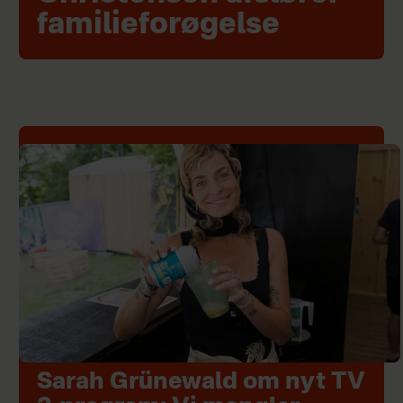
familieforøgelse
Sarah Grünewald om nyt TV