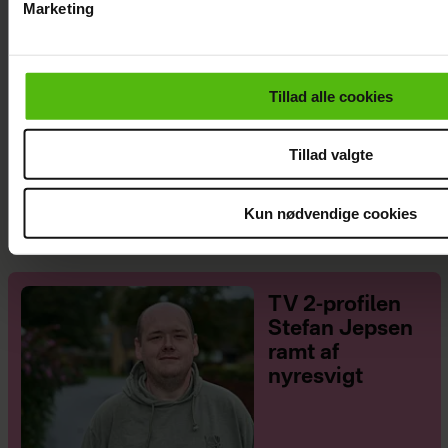
Marketing
Du kan til enhver tid trække dit samtykke tilbage via linket i 
læse mere om vores brug af cookies, samarbejdspartnere og
personoplysninger i forbindelse hermed i både
Tillad alle cookies
vores
privatlivspolitik
og
cookiepolitik
.
Tillad valgte
Efter forlovelsesnyhed: Kasper Skak og
Helena Witt deler stor babylykke
Kun nødvendige cookies
TV 2-profilen
Stefan Jepsen
ramt af
nyresvigt