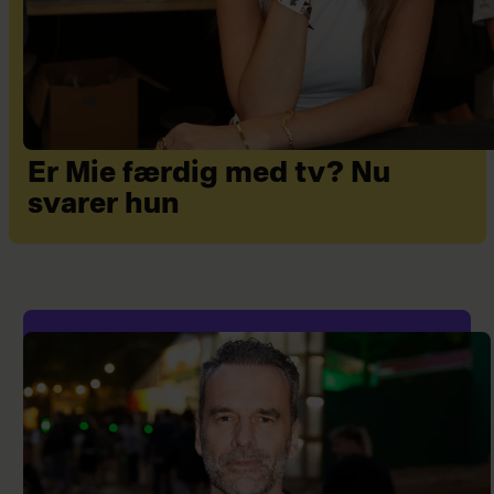
Er Mie færdig med tv? Nu
svarer hun