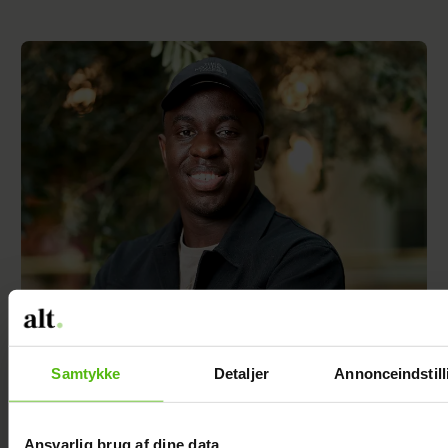
Afsløret på video: Melvin Kakooza vækker
opsigt i nyt job
Samtykke
Detaljer
Annonceindstill
Ansvarlig brug af dine data