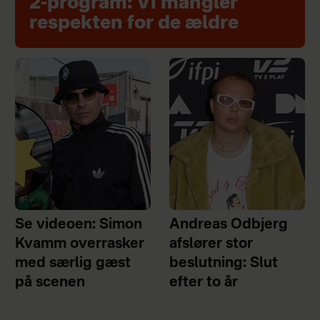
2-program: Vi mangler
respekten for de ældre
Se videoen: Simon
Andreas Odbjerg
Kvamm overrasker
afslører stor
med særlig gæst
beslutning: Slut
på scenen
efter to år