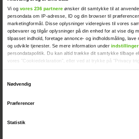
Vi og
vores 236 partnere
ønsker dit samtykke til at anvend
persondata om IP-adresse, ID og din browser til præferencer, 
marketingformål. Disse oplysninger videregives til vores sa
opbevarer og tilgår oplysninger på din enhed for at vise dig 
tilpasset indhold, foretage annonce- og indholdsmåling, lav
og udvikle tjenester. Se mere information under
indstillinger
persondatapolitik. Du kan altid trække dit samtykke tilbage ell
vores "Cookiedeklaration", eller ved at trykke på "Privacy trig
Åbner op om hårdt år: "Det var ganske
Dine valg anvendes på hele websitet.
forfærdeligt"
Samtykkevalg
Nødvendig
Kendt dansk influencer er død: Blev kun 27 år
Vi ønsker dit samtykke til at indsamle og bruge data for at k
relevant journalistisk indhold til dig.
Præferencer
Vi anvender egne cookies og cookies fra tredjeparter til at a
vores hjemmeside. Vi indsamler data om IP, ID og din browser 
generere statistik og huske dine præferencer samt til brug fo
Statistik
optimere vores reklametiltag på sociale medier og til at vise d
med sociale medier.