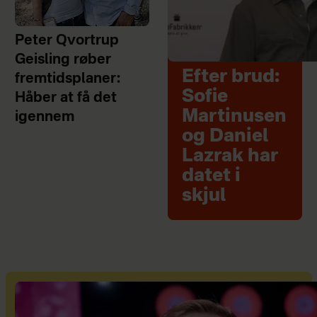
Peter Qvortrup
Geisling røber
Efter brud:
fremtidsplaner:
Sofie
Håber at få det
Martinusen
igennem
og Daniel
Lazrak har
datet i
skjul