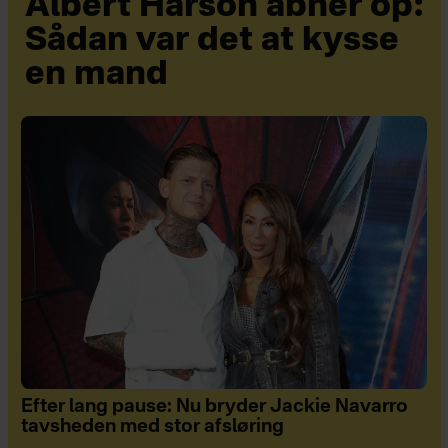
Albert Harson åbner op:
Sådan var det at kysse
en mand
Efter lang pause: Nu bryder Jackie Navarro
tavsheden med stor afsløring