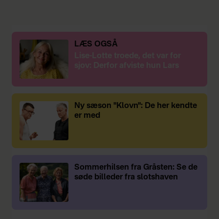
LÆS OGSÅ
Lise-Lotte troede, det var for
sjov: Derfor afviste hun Lars
Ny sæson "Klovn": De her kendte
er med
Sommerhilsen fra Gråsten: Se de
søde billeder fra slotshaven