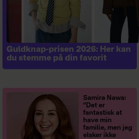
Guldknap-prisen 2026: Her kan
du stemme på din favorit
Samira Nawa:
”Det er
fantastisk at
have min
familie, men jeg
elsker ikke