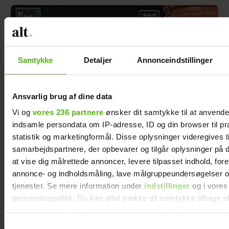
Samtykke
Detaljer
Annonceindstillinger
Ansvarlig brug af dine data
Vi og
vores 236 partnere
ønsker dit samtykke til at anvend
indsamle persondata om IP-adresse, ID og din browser til pr
statistik og marketingformål. Disse oplysninger videregives t
samarbejdspartnere, der opbevarer og tilgår oplysninger på d
Romantik på Smukfest: Sådan scorede
at vise dig målrettede annoncer, levere tilpasset indhold, for
Christel kæresten
annonce- og indholdsmåling, lave målgruppeundersøgelser o
tjenester. Se mere information under
indstillinger
og i vores
persondatapolitik. Du kan altid trække dit samtykke tilbage e
indstillinger fra vores "Cookiedeklaration", eller ved at trykk
trigger" ikonet.
Samtykkevalg