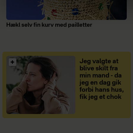
Hækl selv fin kurv med pailletter
Jeg valgte at
blive skilt fra
min mand - da
jeg en dag gik
forbi hans hus,
fik jeg et chok