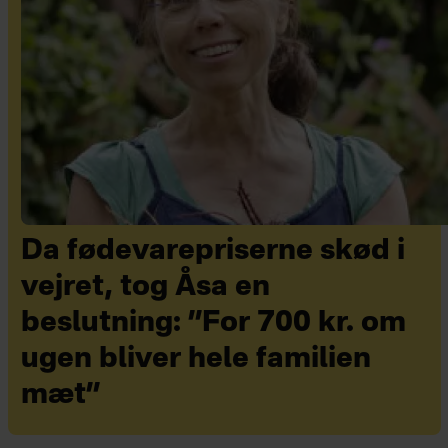
Da fødevarepriserne skød i
vejret, tog Åsa en
beslutning: ”For 700 kr. om
ugen bliver hele familien
mæt”