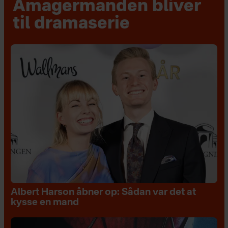
Amagermanden bliver
til dramaserie
Albert Harson åbner op: Sådan var det at
kysse en mand