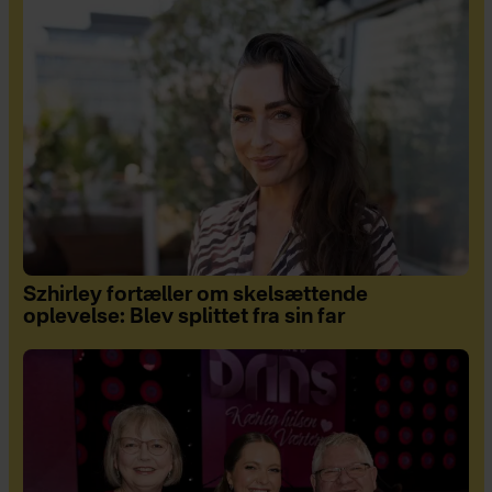
Szhirley fortæller om skelsættende
oplevelse: Blev splittet fra sin far