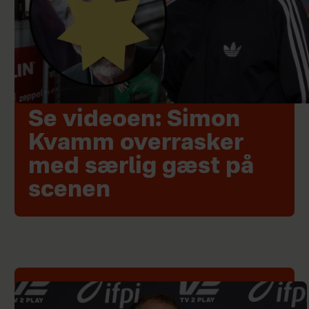
Se videoen: Simon
Kvamm overrasker
med særlig gæst på
scenen