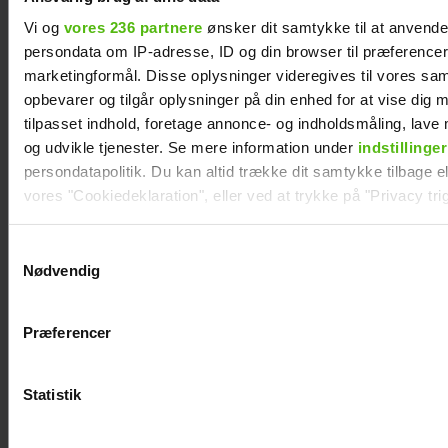
Vi og
vores 236 partnere
ønsker dit samtykke til at anvend
persondata om IP-adresse, ID og din browser til præferencer, 
TV 2-profilen Stefan Jepsen ramt af
marketingformål. Disse oplysninger videregives til vores sa
nyresvigt
opbevarer og tilgår oplysninger på din enhed for at vise dig 
tilpasset indhold, foretage annonce- og indholdsmåling, lav
og udvikle tjenester. Se mere information under
indstillinger
persondatapolitik. Du kan altid trække dit samtykke tilbage ell
vores "Cookiedeklaration", eller ved at trykke på "Privacy trig
Dine valg anvendes på hele websitet.
Samtykkevalg
Nødvendig
Vi ønsker dit samtykke til at indsamle og bruge data for at k
relevant journalistisk indhold til dig.
Præferencer
Vi anvender egne cookies og cookies fra tredjeparter til at a
vores hjemmeside. Vi indsamler data om IP, ID og din browser 
generere statistik og huske dine præferencer samt til brug fo
Statistik
Natasha Brock mødte sin mand på
optimere vores reklametiltag på sociale medier og til at vise d
Skanderborg
med sociale medier.