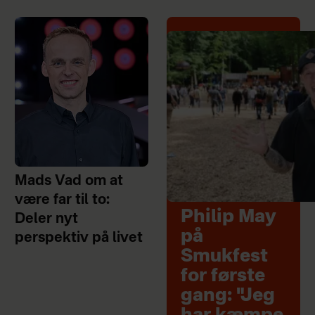
Mads Vad om at
være far til to:
Philip May
Deler nyt
på
perspektiv på livet
Smukfest
for første
gang: "Jeg