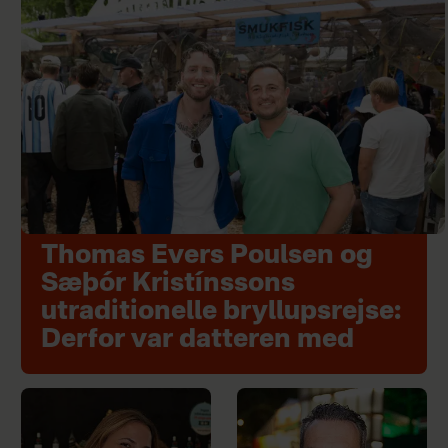
Thomas Evers Poulsen og
Sæþór Kristínssons
utraditionelle bryllupsrejse:
Derfor var datteren med