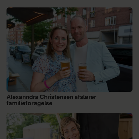
Alexanndra Christensen afslører
familieforøgelse