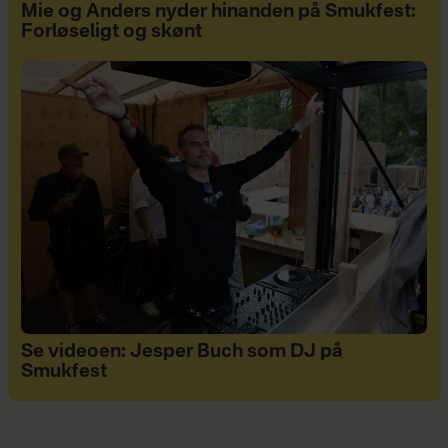
Mie og Anders nyder hinanden på Smukfest:
Forløseligt og skønt
Se videoen: Jesper Buch som DJ på
Smukfest