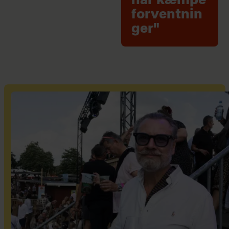
har kæmpe
forventnin
ger"