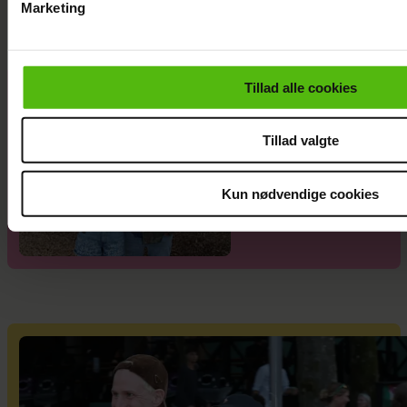
Marketing
Du kan til enhver tid trække dit samtykke tilbage via linket i 
læse mere om vores brug af cookies, samarbejdspartnere og
personoplysninger i forbindelse hermed i både
Tillad alle cookies
Janni Ree
vores
privatlivspolitik
og
cookiepolitik
.
afsted for
første gang:
Tillad valgte
Jeg er nervøs!
Kun nødvendige cookies