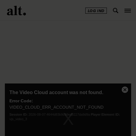
LOG IND
Annonce
This
is
The Video Cloud account was not found.
Close
a
Modal
Error Code:
modal
Dialog
VIDEO_CLOUD_ERR_ACCOUNT_NOT_FOUND
window.
Session ID:
2026-08-07:4644d83b9cb9ed6117da9d9a
Player Element ID:
vjs_video_3