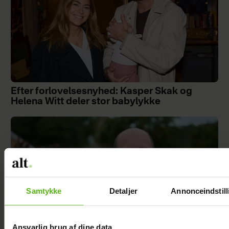
Efter forlovelsesnyhed: Kasper Skak og
Helena Witt deler stor babylykke
Samtykke
Detaljer
Annonceindstill
Ansvarlig brug af dine data