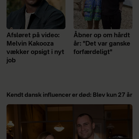
Afsløret på video:
Åbner op om hårdt
Melvin Kakooza
år: "Det var ganske
vækker opsigt i nyt
forfærdeligt"
job
Kendt dansk influencer er død: Blev kun 27 år