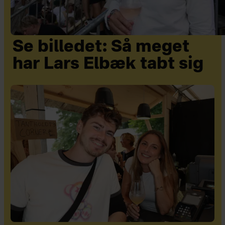
Se billedet: Så meget
har Lars Elbæk tabt sig