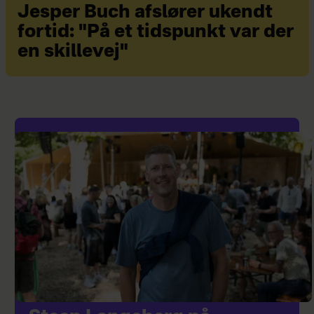
Jesper Buch afslører ukendt
fortid: "På et tidspunkt var der
en skillevej"