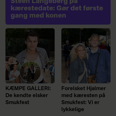
Steen Langeberg på
kærestedate: Gør det første
gang med konen
KÆMPE GALLERI:
Forelsket Hjalmer
De kendte elsker
med kæresten på
Smukfest
Smukfest: Vi er
lykkelige