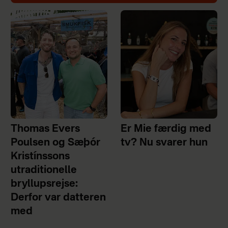
Thomas Evers
Er Mie færdig med
Poulsen og Sæþór
tv? Nu svarer hun
Kristínssons
utraditionelle
bryllupsrejse:
Derfor var datteren
med