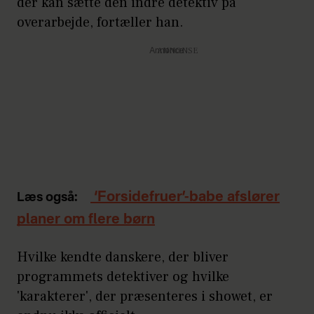
der kan sætte den indre detektiv på
overarbejde, fortæller han.
Annonce
‘Forsidefruer’-babe afslører
Læs også:
planer om flere børn
Hvilke kendte danskere, der bliver
programmets detektiver og hvilke
'karakterer', der præsenteres i showet, er