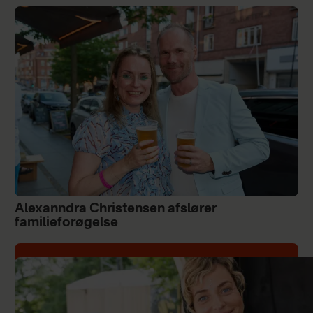
Alexanndra Christensen afslører
familieforøgelse