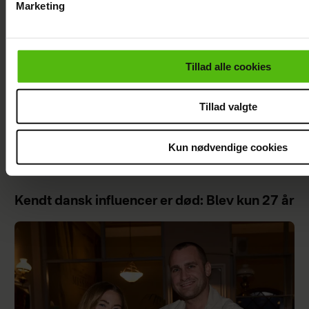
Marketing
Du kan til enhver tid trække dit samtykke tilbage via linket i 
læse mere om vores brug af cookies, samarbejdspartnere og
personoplysninger i forbindelse hermed i både
Tillad alle cookies
vores
privatlivspolitik
og
cookiepolitik
.
Tillad valgte
Kun nødvendige cookies
Åbner op om hårdt år: "Det var ganske
forfærdeligt"
Kendt dansk influencer er død: Blev kun 27 år