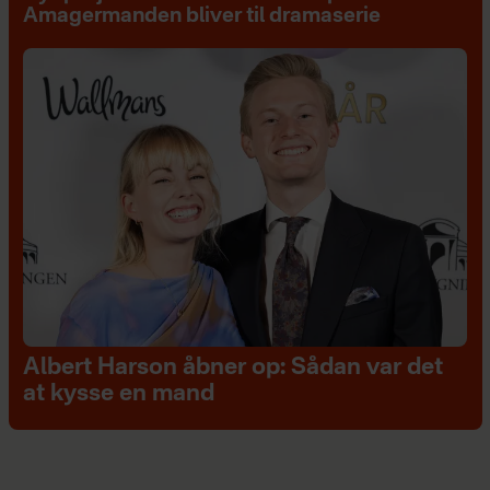
Amagermanden bliver til dramaserie
Albert Harson åbner op: Sådan var det
at kysse en mand