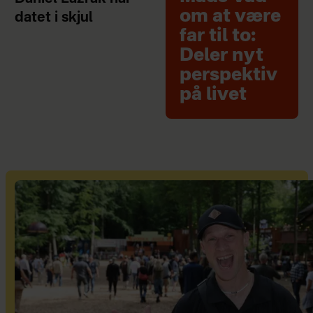
om at være
datet i skjul
far til to:
Deler nyt
perspektiv
på livet