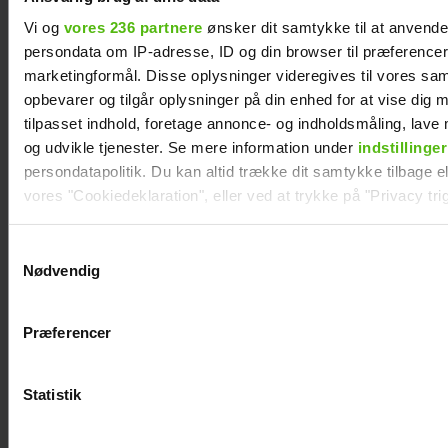
Vi og
vores 236 partnere
ønsker dit samtykke til at anvend
persondata om IP-adresse, ID og din browser til præferencer, 
marketingformål. Disse oplysninger videregives til vores sa
opbevarer og tilgår oplysninger på din enhed for at vise dig 
tilpasset indhold, foretage annonce- og indholdsmåling, lav
og udvikle tjenester. Se mere information under
indstillinger
persondatapolitik. Du kan altid trække dit samtykke tilbage ell
vores "Cookiedeklaration", eller ved at trykke på "Privacy trig
Andreas Odbjerg
Afsløret på video:
afslører stor
Melvin Kakooza
Dine valg anvendes på hele websitet.
Samtykkevalg
beslutning: Slut
vækker opsigt i nyt
Nødvendig
efter to år
job
Vi ønsker dit samtykke til at indsamle og bruge data for at k
relevant journalistisk indhold til dig.
Præferencer
Vi anvender egne cookies og cookies fra tredjeparter til at a
vores hjemmeside. Vi indsamler data om IP, ID og din browser 
generere statistik og huske dine præferencer samt til brug fo
Statistik
optimere vores reklametiltag på sociale medier og til at vise d
med sociale medier.