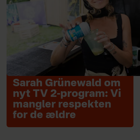
Sarah Grünewald om
nyt TV 2-program: Vi
mangler respekten
for de ældre