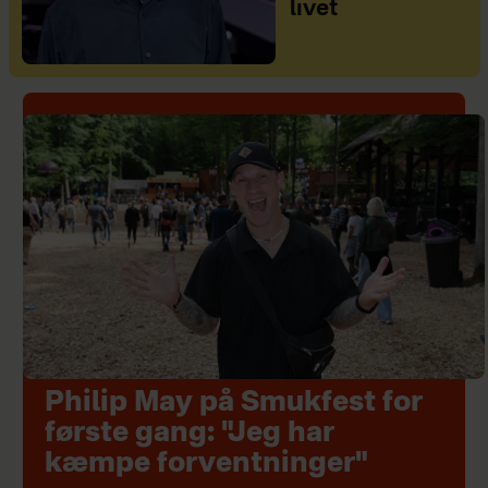
livet
Philip May på Smukfest for
første gang: "Jeg har
kæmpe forventninger"