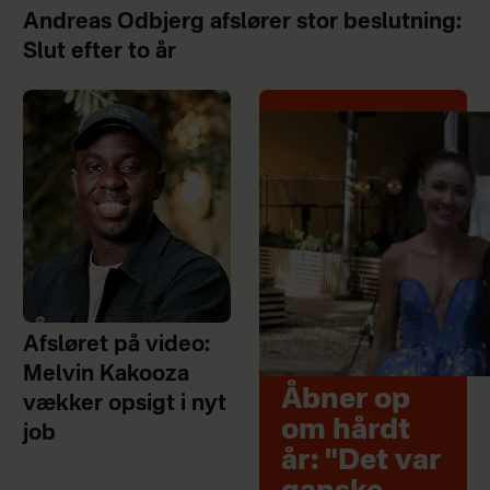
Andreas Odbjerg afslører stor beslutning:
Slut efter to år
Afsløret på video:
Melvin Kakooza
Åbner op
vækker opsigt i nyt
om hårdt
job
år: "Det var