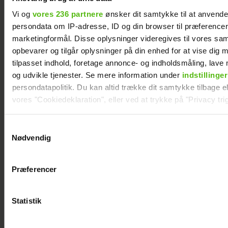
Vi og
vores 236 partnere
ønsker dit samtykke til at anvend
persondata om IP-adresse, ID og din browser til præferencer, 
marketingformål. Disse oplysninger videregives til vores sa
opbevarer og tilgår oplysninger på din enhed for at vise dig 
tilpasset indhold, foretage annonce- og indholdsmåling, lav
og udvikle tjenester. Se mere information under
indstillinger
persondatapolitik. Du kan altid trække dit samtykke tilbage ell
vores "Cookiedeklaration", eller ved at trykke på "Privacy trig
Jesper Skibby deler stor familieglæde: Skal
Dine valg anvendes på hele websitet.
Samtykkevalg
være morfar
Nødvendig
Vi ønsker dit samtykke til at indsamle og bruge data for at k
relevant journalistisk indhold til dig.
Præferencer
Vi anvender egne cookies og cookies fra tredjeparter til at a
vores hjemmeside. Vi indsamler data om IP, ID og din browser 
generere statistik og huske dine præferencer samt til brug fo
Statistik
optimere vores reklametiltag på sociale medier og til at vise d
med sociale medier.