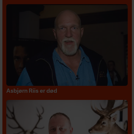
Asbjørn Riis er død