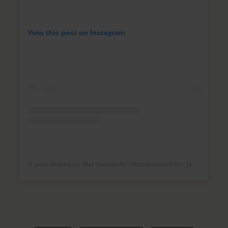
View this post on Instagram
A post shared by Mai Manniche (@maimanniche_jewlscph)