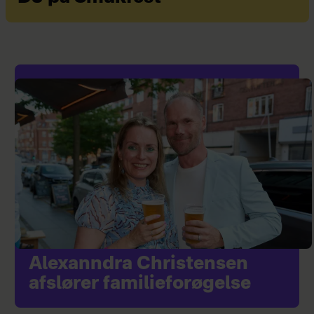
Alexanndra Christensen
afslører familieforøgelse