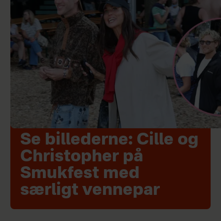
Se billederne: Cille og
Christopher på
Smukfest med
særligt vennepar