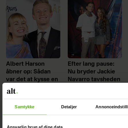
Albert Harson
Efter lang pause:
åbner op: Sådan
Nu bryder Jackie
var det at kysse en
Navarro tavsheden
mand
med stor afsløring
Samtykke
Detaljer
Annonceindstill
Ansvarlig brug af dine data