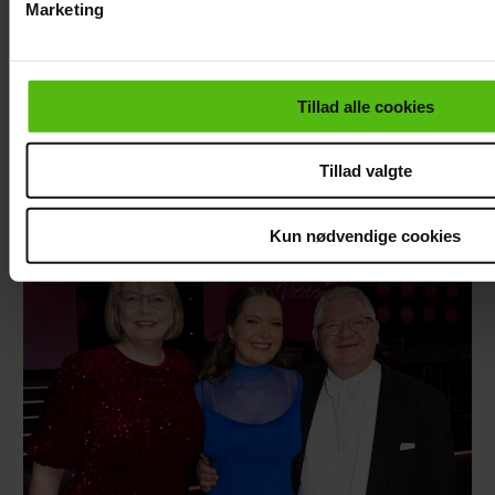
Marketing
Du kan til enhver tid trække dit samtykke tilbage via linket i 
læse mere om vores brug af cookies, samarbejdspartnere og
personoplysninger i forbindelse hermed i både
Tillad alle cookies
vores
privatlivspolitik
og
cookiepolitik
.
Szhirley fortæller om skelsættende
oplevelse: Blev splittet fra sin far
Tillad valgte
Kun nødvendige cookies