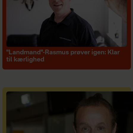
"Landmand"-Rasmus prøver igen: Klar
til kærlighed