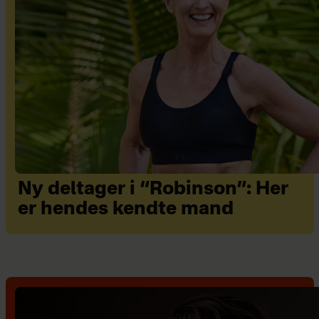
Ny deltager i “Robinson”: Her
er hendes kendte mand