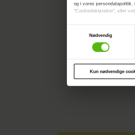
Læs ogs
og i vores persondatapolitik. 
"Cookiedeklaration", eller ved
- Rejs lo
Dine valg anvendes på hele w
Samtykkevalg
på skifer
Nødvendig
Vi ønsker dit samtykke til at 
Vi anvender egne cookies og c
TV-NYHEDER
om IP, ID og din browser for a
markedsføring, så vi kan opti
sociale medier.
Kun nødvendige cook
Du kan til enhver tid trække 
cookies, samarbejdspartnere 
vores
privatlivspolitik
og
co