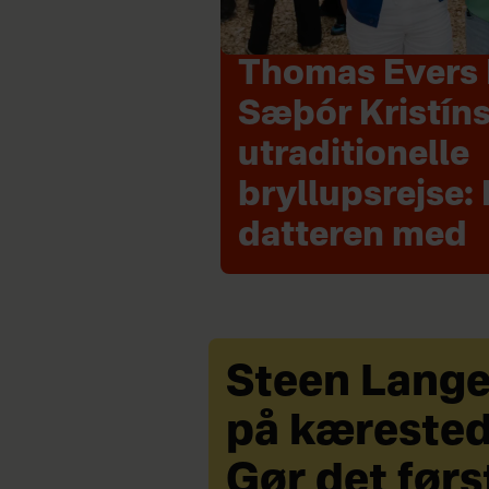
Thomas Evers 
Sæþór Kristín
utraditionelle
bryllupsrejse: 
datteren med
Steen Lang
på kærested
Gør det førs