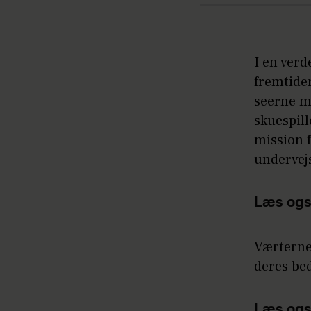
I en ver
fremtide
seerne m
skuespil
mission f
undervej
Læs ogs
Værterne 
deres bed
Læs ogs