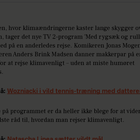
den, hvor klimaændringerne kaster lange skygger o
n, tager det nye TV 2-program 'Med rygsæk og rull
ed på en anderledes rejse. Komikeren Jonas Moge
leren Anders Brink Madsen danner makkerpar på e
or at rejse klimavenligt – uden at miste humøret
s.
å:
Wozniacki i vild tennis-træning med datter
på programmet er da heller ikke blege for at vide
ste råd til, hvordan man rejser klimavenligt.
å:
Natascha Linea sætter vildt mål