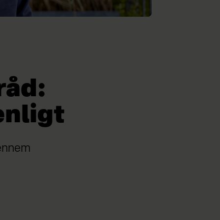
råd:
nligt
gennem