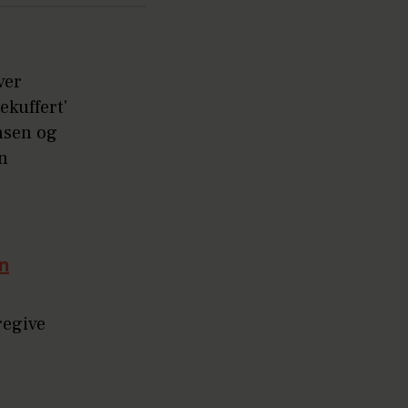
ver
ekuffert'
nsen og
n
en
regive