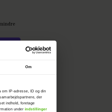
i mindre
.
g
Om
ler med en
a om IP-adresse, ID og din
s samarbejdspartnere, der
set indhold, foretage
ormation under
indstillinger