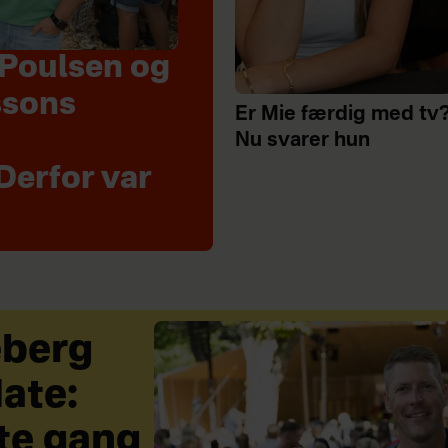
Poulsen og
ssons
Er Mie færdig med tv
Nu svarer hun
Derfor var
eberg
ate:
te gang