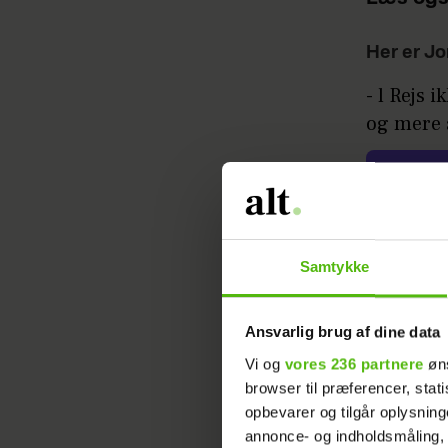
Her er Jo
- l Rejs 
og mere a
Samtykke
- Overvej
Ansvarlig brug af dine data
- Find ov
Vi og
vores 236 partnere
øns
browser til præferencer, stat
klimavenl
opbevarer og tilgår oplysning
annonce- og indholdsmåling,