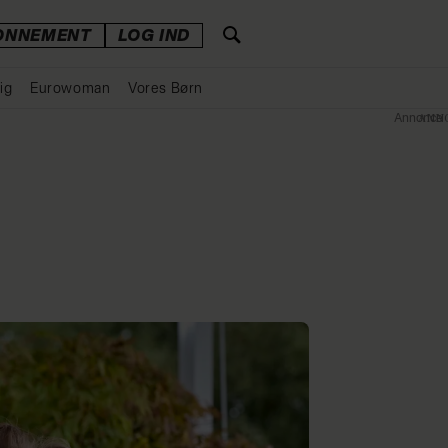
ONNEMENT
LOG IND
ig
Eurowoman
Vores Børn
Annonce