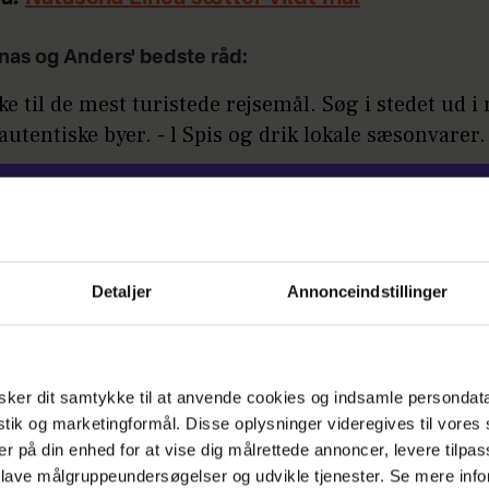
nas og Anders' bedste råd:
ikke til de mest turistede rejsemål. Søg i stedet ud 
utentiske byer. - l Spis og drik lokale sæsonvarer
LÆS OGSÅ
Janni og Pernille aflyser stor satsnin
Detaljer
Annonceindstillinger
 transportformen dertil og undervejs.
ernatninger i private boliger eller søg efter hotel
ker dit samtykke til at anvende cookies og indsamle persondat
istik og marketingformål. Disse oplysninger videregives til vore
ig profil.
er på din enhed for at vise dig målrettede annoncer, levere tilpas
 lave målgruppeundersøgelser og udvikle tjenester. Se mere inf