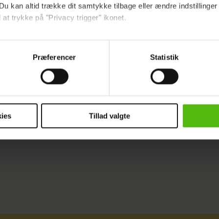
å:
Så meget har Jackie brugt på skønhedsoper
Du kan altid trække dit samtykke tilbage eller ændre indstillinger
 at trykke på "Privacy trigger" ikonet.
kalt i Skandinavien og Europa. Der er ingen grund t
ebsitet.
ie til Japan, når vi har muligheden i baghaven.
Præferencer
Statistik
indsamle og bruge data for at kunne levere og finansiere relevant j
ookies fra tredjeparter til at at optimere dit besøg på vores hj
HEROGNU
t sikre funktionalitet, generere statistik og huske dine præferenc
mere vores reklametiltag på sociale medier og til at vise dig fun
ies
Tillad valgte
dit samtykke tilbage via linket i vores cookiepolitik. Du kan læs
og behandling af dine personoplysninger i forbindelse hermed i
okiepolitik
.