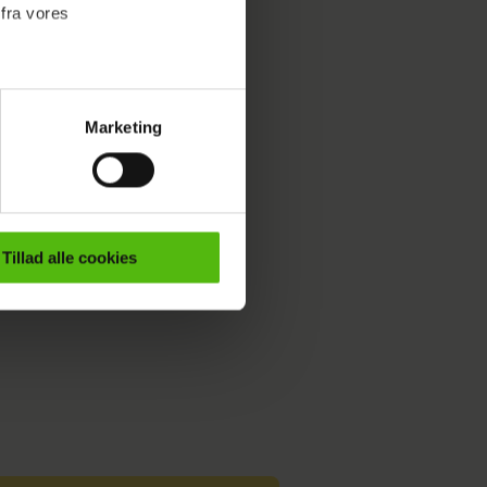
ationer
 fra vores
il at tage
Marketing
ournalistisk indhold til dig.
emmeside. Vi indsamler data
er samt til brug for
ktioner i forbindelse med
Tillad alle cookies
e mere om vores brug af
 både