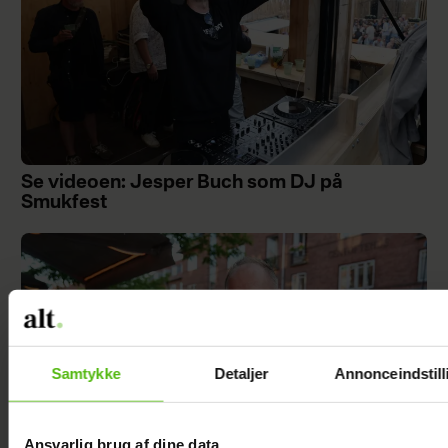
Se videoen: Jesper Buch som DJ på
Smukfest
Samtykke
Detaljer
Annonceindstill
Ansvarlig brug af dine data