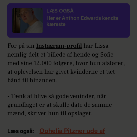
LÆS OGSÅ
Her er Anthon Edwards kendte
kæreste
For på sin
Instagram-profil
har Lissa
nemlig delt et billede af hende og Sofie
med sine 12.000 følgere, hvor hun afslører,
at oplevelsen har givet kvinderne et tæt
bånd til hinanden.
- Tænk at blive så gode veninder, når
grundlaget er at skulle date de samme
mænd, skriver hun til opslaget.
Ophelia Pitzner ude af
Læs også: