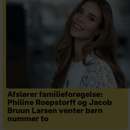
Afslører familieforøgelse:
Philine Roepstorff og Jacob
Bruun Larsen venter barn
nummer to