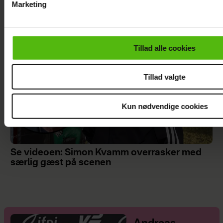
Marketing
Du kan til enhver tid trække dit samtykke tilbage via linket i 
læse mere om vores brug af cookies, samarbejdspartnere og
personoplysninger i forbindelse hermed i både
Tillad alle cookies
vores
privatlivspolitik
og
cookiepolitik
.
Tillad valgte
Kun nødvendige cookies
Se videoen: Simon Kvamm overrasker med
særlig gæst på scenen