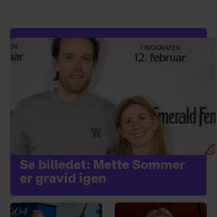
Se billedet: Mette Sommer
er gravid igen