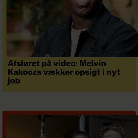
Afsløret på video: Melvin
Kakooza vækker opsigt i nyt
job