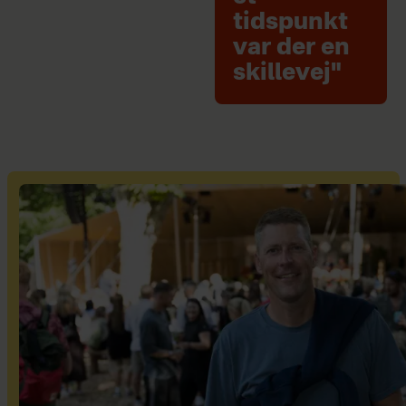
tidspunkt
var der en
skillevej"