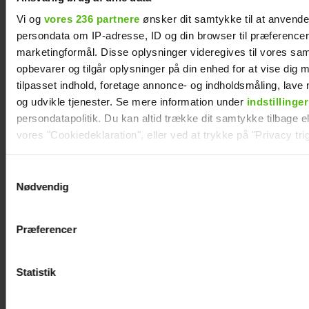
Vi og
vores 236 partnere
ønsker dit samtykke til at anvend
persondata om IP-adresse, ID og din browser til præferencer, 
Alexanndra Christensen afslører
marketingformål. Disse oplysninger videregives til vores sa
familieforøgelse
opbevarer og tilgår oplysninger på din enhed for at vise dig 
tilpasset indhold, foretage annonce- og indholdsmåling, lav
og udvikle tjenester. Se mere information under
indstillinger
persondatapolitik. Du kan altid trække dit samtykke tilbage ell
vores "Cookiedeklaration", eller ved at trykke på "Privacy trig
Dine valg anvendes på hele websitet.
Samtykkevalg
Nødvendig
Vi ønsker dit samtykke til at indsamle og bruge data for at k
relevant journalistisk indhold til dig.
Præferencer
Vi anvender egne cookies og cookies fra tredjeparter til at a
vores hjemmeside. Vi indsamler data om IP, ID og din browser 
generere statistik og huske dine præferencer samt til brug fo
Statistik
optimere vores reklametiltag på sociale medier og til at vise d
Sarah Grünewald om nyt TV 2-program: Vi
mangler respekten for de ældre
med sociale medier.