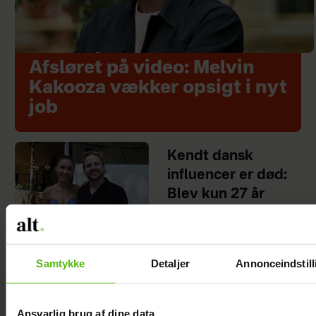
Afsløret på video: Melvin
Kakooza vækker opsigt i nyt
job
Kendt dansk
influencer er død:
Blev kun 27 år
Samtykke
Detaljer
Annonceindstill
Åbner op om hårdt
Ansvarlig brug af dine data