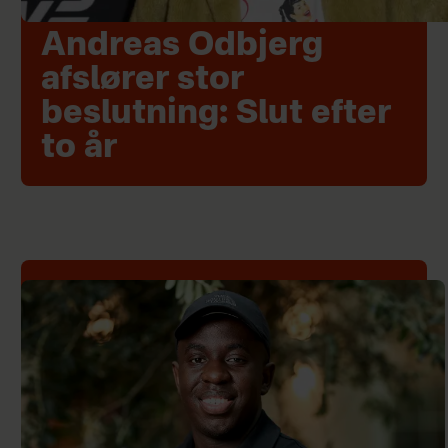
Andreas Odbjerg
afslører stor
beslutning: Slut efter
to år