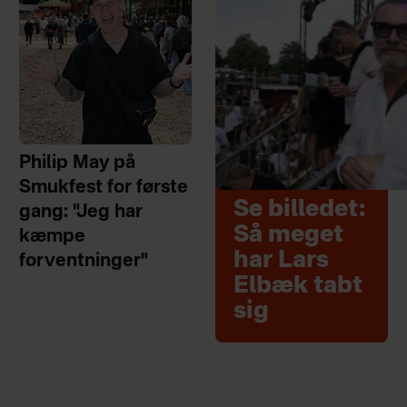
Philip May på
Smukfest for første
Se billedet:
gang: "Jeg har
Så meget
kæmpe
har Lars
forventninger"
Elbæk tabt
sig