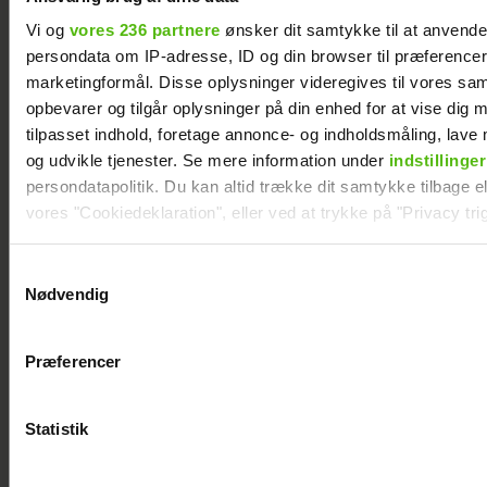
år: "Det var ganske
Vi og
vores 236 partnere
ønsker dit samtykke til at anvend
forfærdeligt"
persondata om IP-adresse, ID og din browser til præferencer, 
marketingformål. Disse oplysninger videregives til vores sa
opbevarer og tilgår oplysninger på din enhed for at vise dig 
tilpasset indhold, foretage annonce- og indholdsmåling, lav
og udvikle tjenester. Se mere information under
indstillinger
persondatapolitik. Du kan altid trække dit samtykke tilbage ell
vores "Cookiedeklaration", eller ved at trykke på "Privacy trig
Dine valg anvendes på hele websitet.
Samtykkevalg
Nødvendig
Vi ønsker dit samtykke til at indsamle og bruge data for at k
relevant journalistisk indhold til dig.
Præferencer
Vi anvender egne cookies og cookies fra tredjeparter til at a
vores hjemmeside. Vi indsamler data om IP, ID og din browser 
generere statistik og huske dine præferencer samt til brug fo
Statistik
optimere vores reklametiltag på sociale medier og til at vise d
Efter forlovelsesnyhed: Kasper Skak og
med sociale medier.
Helena Witt deler stor babylykke