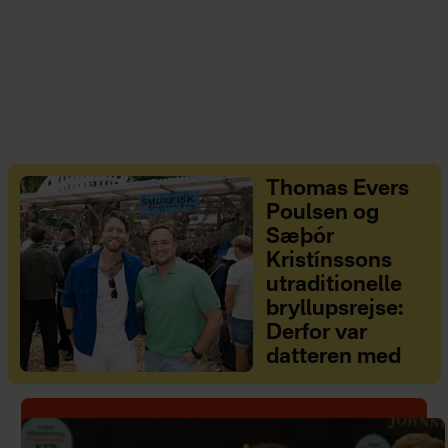
Thomas Evers
Poulsen og
Sæþór
Kristínssons
utraditionelle
bryllupsrejse:
Derfor var
datteren med