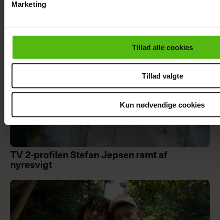
Marketing
Du kan til enhver tid trække dit samtykke tilbage via linket i 
læse mere om vores brug af cookies, samarbejdspartnere og
personoplysninger i forbindelse hermed i både
Tillad alle cookies
vores
privatlivspolitik
og
cookiepolitik
.
Tillad valgte
Kun nødvendige cookies
TV 2-profilen Stefan Jepsen ramt af
nyresvigt