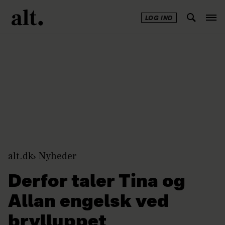
LOG IND
Annonce
alt.dk
Nyheder
Derfor taler Tina og
Allan engelsk ved
brylluppet