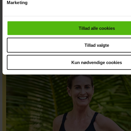
Marketing
“Robinson”
Du kan til enhver tid trække dit samtykke tilbage via linket i 
læse mere om vores brug af cookies, samarbejdspartnere og
personoplysninger i forbindelse hermed i både
Tillad alle cookies
vores
privatlivspolitik
og
cookiepolitik
.
Tillad valgte
Kun nødvendige cookies