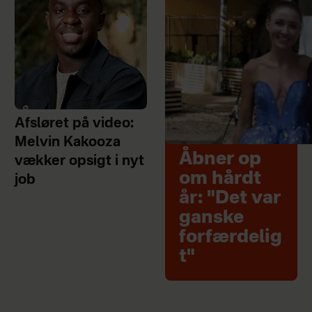
Afsløret på video:
Melvin Kakooza
Åbner op
vækker opsigt i nyt
om hårdt
job
år: "Det var
ganske
forfærdelig
t"