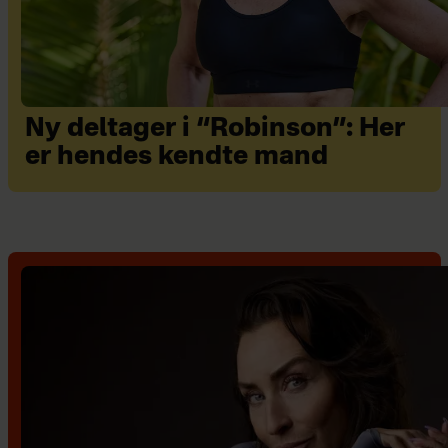
Ny deltager i “Robinson”: Her
er hendes kendte mand