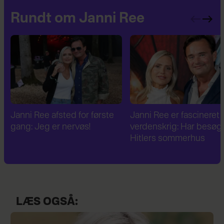
Rundt om Janni Ree
Janni Ree er fascineret af 2.
Janni Ree bryder
verdenskrig: Har besøgt
tavsheden: "Det er
Hitlers sommerhus
fuldstændig absurd"
LÆS OGSÅ: