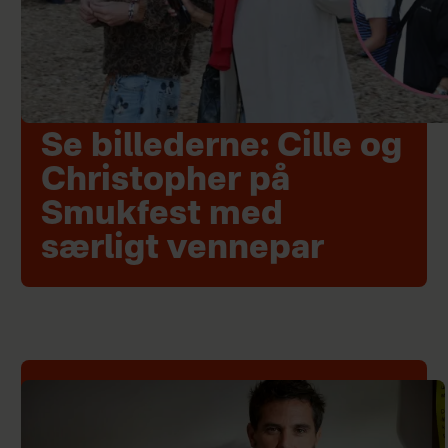
Se billederne: Cille og
Christopher på
Smukfest med
særligt vennepar