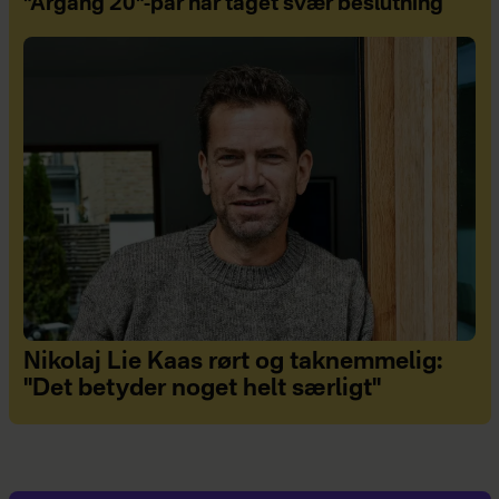
"Årgang 20"-par har taget svær beslutning
Nikolaj Lie Kaas rørt og taknemmelig:
"Det betyder noget helt særligt"