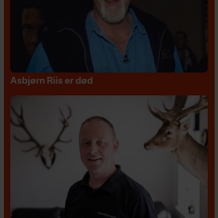
Asbjørn Riis er død