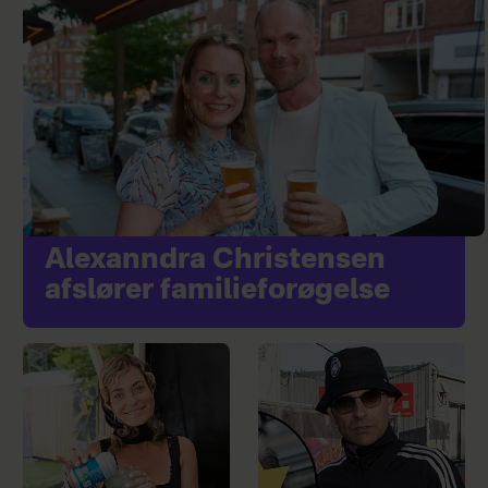
Alexanndra Christensen
afslører familieforøgelse