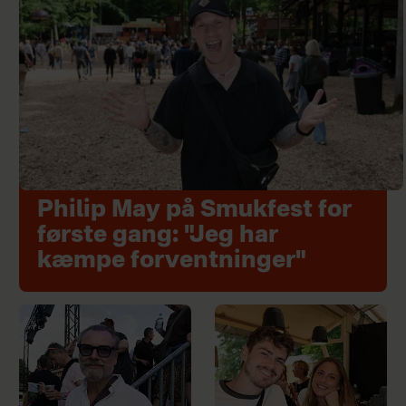
Philip May på Smukfest for
første gang: "Jeg har
kæmpe forventninger"