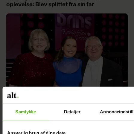
oplevelse: Blev splittet fra sin far
"Årgang 0"-stjerne indlagt: Deler nyt efter
operationen
Samtykke
Detaljer
Annonceindstill
Ansvarlig brug af dine data