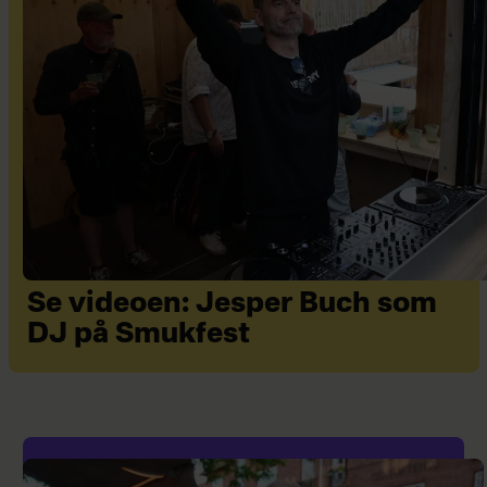
Se videoen: Jesper Buch som
DJ på Smukfest