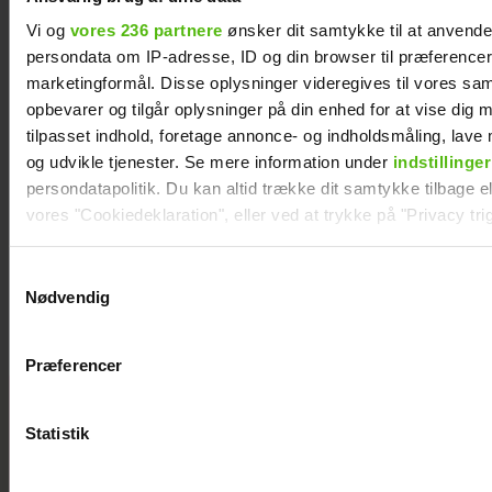
Vi og
vores 236 partnere
ønsker dit samtykke til at anvend
persondata om IP-adresse, ID og din browser til præferencer, 
marketingformål. Disse oplysninger videregives til vores sa
opbevarer og tilgår oplysninger på din enhed for at vise dig 
tilpasset indhold, foretage annonce- og indholdsmåling, lav
og udvikle tjenester. Se mere information under
indstillinger
persondatapolitik. Du kan altid trække dit samtykke tilbage ell
vores "Cookiedeklaration", eller ved at trykke på "Privacy trig
Med i “Robinson”: Er hun Jeppe Ølgaards
Dine valg anvendes på hele websitet.
kæreste?
Samtykkevalg
Nødvendig
Vi ønsker dit samtykke til at indsamle og bruge data for at k
relevant journalistisk indhold til dig.
Præferencer
Vi anvender egne cookies og cookies fra tredjeparter til at a
vores hjemmeside. Vi indsamler data om IP, ID og din browser 
Her er alle de
generere statistik og huske dine præferencer samt til brug fo
kendte
Statistik
optimere vores reklametiltag på sociale medier og til at vise d
deltagere i
med sociale medier.
årets