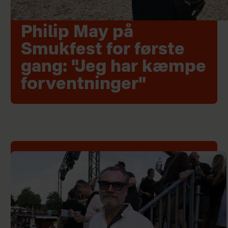
Philip May på
Smukfest for første
gang: "Jeg har kæmpe
forventninger"