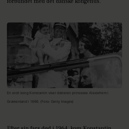
forbundet med det danske kongehus.
En stolt kong Konstantin viser datteren prinsesse Alexiafrem i
Grækenland i 1966. (Foto: Getty Images)
Efter sin fars død i 1964, kom Konstantin