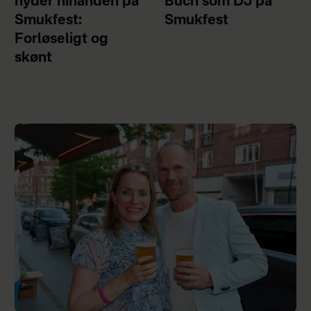
nyder hinanden på
Buch som DJ på
Smukfest:
Smukfest
Forløseligt og
skønt