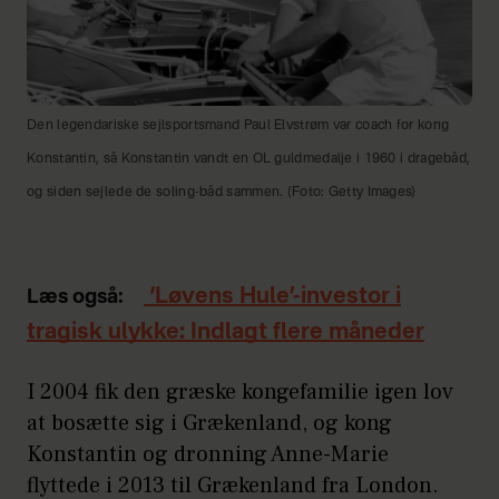
Den legendariske sejlsportsmand Paul Elvstrøm var coach for kong
Konstantin, så Konstantin vandt en OL guldmedalje i 1960 i dragebåd,
og siden sejlede de soling-båd sammen. (Foto: Getty Images)
‘Løvens Hule’-investor i
Læs også:
tragisk ulykke: Indlagt flere måneder
I 2004 fik den græske kongefamilie igen lov
at bosætte sig i Grækenland, og kong
Konstantin og dronning Anne-Marie
flyttede i 2013 til Grækenland fra London.