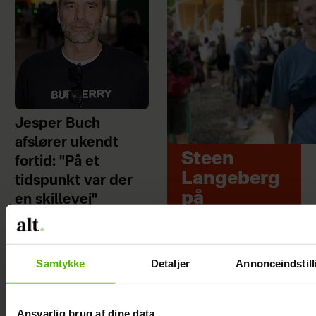
Jesper Buch
afslører ukendt
Steen
fortid: "På et
Langeberg
tidspunkt var der
på
en skillevej"
kærestedat
e: Gør det
første gang
Samtykke
Detaljer
Annonceindstill
med konen
Ansvarlig brug af dine data