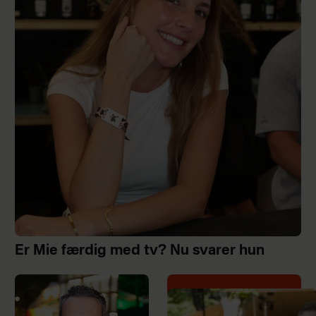
Er Mie færdig med tv? Nu svarer hun