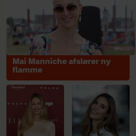
Mai Manniche afslører ny
flamme