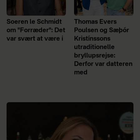
Soeren le Schmidt
Thomas Evers
om "Forræder": Det
Poulsen og Sæþór
var svært at være i
Kristínssons
utraditionelle
bryllupsrejse:
Derfor var datteren
med