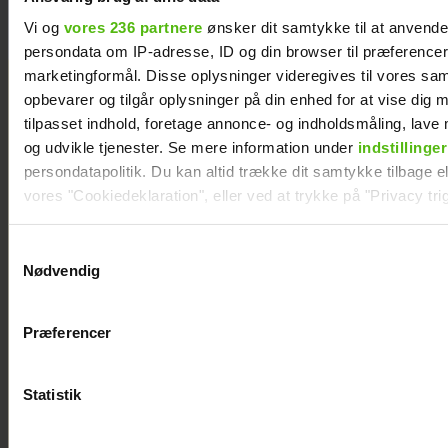
Vi og
vores 236 partnere
ønsker dit samtykke til at anvend
persondata om IP-adresse, ID og din browser til præferencer, 
marketingformål. Disse oplysninger videregives til vores sa
opbevarer og tilgår oplysninger på din enhed for at vise dig 
tilpasset indhold, foretage annonce- og indholdsmåling, lav
og udvikle tjenester. Se mere information under
indstillinger
persondatapolitik. Du kan altid trække dit samtykke tilbage ell
vores "Cookiedeklaration", eller ved at trykke på "Privacy trig
Dine valg anvendes på hele websitet.
Samtykkevalg
Nødvendig
Vi ønsker dit samtykke til at indsamle og bruge data for at k
relevant journalistisk indhold til dig.
Præferencer
Vi anvender egne cookies og cookies fra tredjeparter til at a
vores hjemmeside. Vi indsamler data om IP, ID og din browser 
generere statistik og huske dine præferencer samt til brug fo
Statistik
optimere vores reklametiltag på sociale medier og til at vise d
KÆMPE GALLERI: De
med sociale medier.