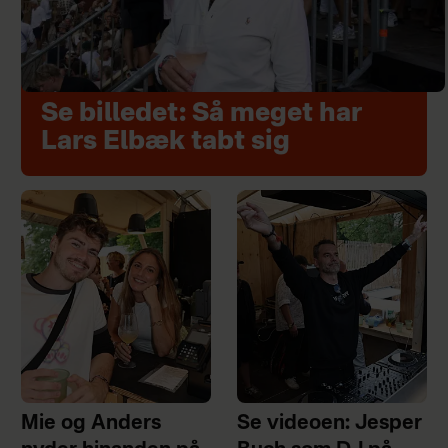
Se billedet: Så meget har
Lars Elbæk tabt sig
Mie og Anders
Se videoen: Jesper