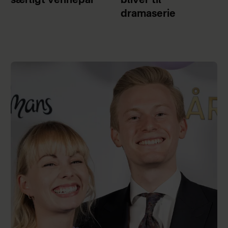
særligt vennepar
bliver til
dramaserie