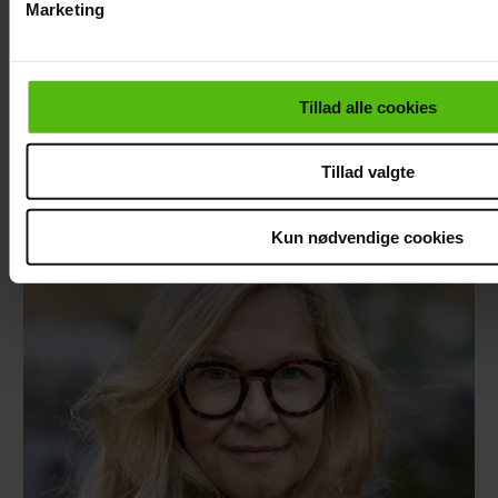
Marketing
Du kan til enhver tid trække dit samtykke tilbage via linket i 
læse mere om vores brug af cookies, samarbejdspartnere og
personoplysninger i forbindelse hermed i både
Tillad alle cookies
vores
privatlivspolitik
og
cookiepolitik
.
Tillad valgte
Nikolaj Lie Kaas rørt og taknemmelig: "Det
betyder noget helt særligt"
Kun nødvendige cookies