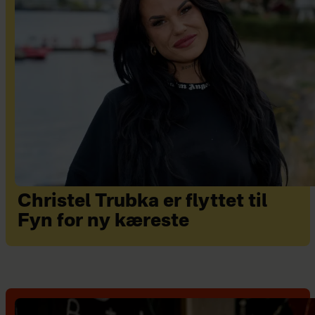
Christel Trubka er flyttet til
Fyn for ny kæreste