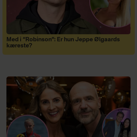
Med i “Robinson”: Er hun Jeppe Ølgaards
kæreste?