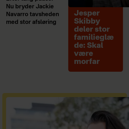
Nu bryder Jackie
Jesper
Navarro tavsheden
Skibby
med stor afsløring
deler stor
familieglæ
de: Skal
være
morfar