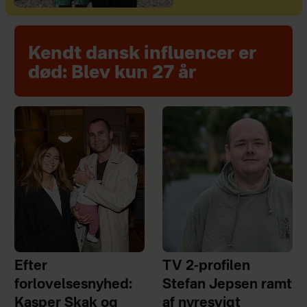
Kendt dansk influencer er
død: Blev kun 27 år
Efter
TV 2-profilen
forlovelsesnyhed:
Stefan Jepsen ramt
Kasper Skak og
af nyresvigt