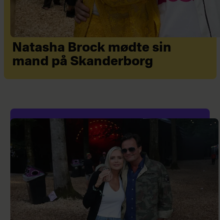
Natasha Brock mødte sin
mand på Skanderborg