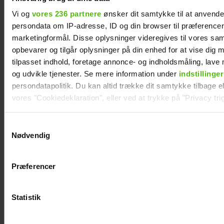
Vi og
vores 236 partnere
ønsker dit samtykke til at anvend
persondata om IP-adresse, ID og din browser til præferencer, 
marketingformål. Disse oplysninger videregives til vores sa
opbevarer og tilgår oplysninger på din enhed for at vise dig 
tilpasset indhold, foretage annonce- og indholdsmåling, lav
og udvikle tjenester. Se mere information under
indstillinger
persondatapolitik. Du kan altid trække dit samtykke tilbage ell
vores "Cookiedeklaration", eller ved at trykke på "Privacy trig
Dine valg anvendes på hele websitet.
Samtykkevalg
Nødvendig
Vi ønsker dit samtykke til at indsamle og bruge data for at k
"Årgang 20"-par har taget svær beslutning
relevant journalistisk indhold til dig.
Præferencer
Vi anvender egne cookies og cookies fra tredjeparter til at a
vores hjemmeside. Vi indsamler data om IP, ID og din browser 
generere statistik og huske dine præferencer samt til brug fo
Statistik
optimere vores reklametiltag på sociale medier og til at vise d
med sociale medier.