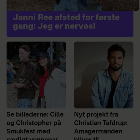
Janni Ree afsted for første
gang: Jeg er nervøs!
Se billederne: Cille
Nyt projekt fra
og Christopher på
Christian Tafdrup:
Smukfest med
Amagermanden