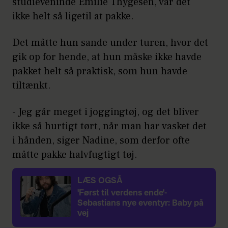
studieveninde Emilie Thygesen, var det
ikke helt så ligetil at pakke.
Det måtte hun sande under turen, hvor det
gik op for hende, at hun måske ikke havde
pakket helt så praktisk, som hun havde
tiltænkt.
- Jeg går meget i joggingtøj, og det bliver
ikke så hurtigt tørt, når man har vasket det
i hånden, siger Nadine, som derfor ofte
måtte pakke halvfugtigt tøj.
LÆS OGSÅ
'Først til verdens ende'-
Sebastians nye eventyr: Baby på
vej