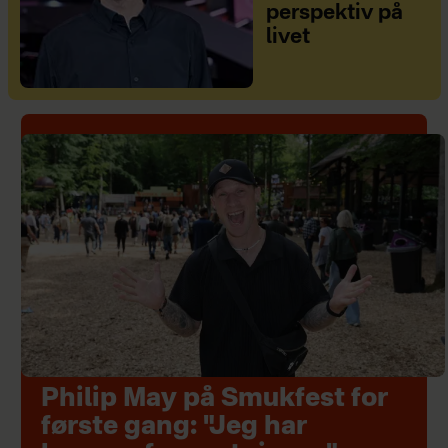
perspektiv på
livet
Philip May på Smukfest for
første gang: "Jeg har