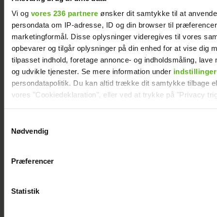
Vi og
vores 236 partnere
ønsker dit samtykke til at anvend
persondata om IP-adresse, ID og din browser til præferencer, 
marketingformål. Disse oplysninger videregives til vores sa
opbevarer og tilgår oplysninger på din enhed for at vise dig 
tilpasset indhold, foretage annonce- og indholdsmåling, lav
og udvikle tjenester. Se mere information under
indstillinger
persondatapolitik. Du kan altid trække dit samtykke tilbage ell
vores "Cookiedeklaration", eller ved at trykke på "Privacy trig
Dine valg anvendes på hele websitet.
Samtykkevalg
Nødvendig
Jesper Skibby deler stor familieglæde: Skal
være morfar
Vi ønsker dit samtykke til at indsamle og bruge data for at k
relevant journalistisk indhold til dig.
Præferencer
Vi anvender egne cookies og cookies fra tredjeparter til at a
vores hjemmeside. Vi indsamler data om IP, ID og din browser 
generere statistik og huske dine præferencer samt til brug fo
Statistik
optimere vores reklametiltag på sociale medier og til at vise d
med sociale medier.