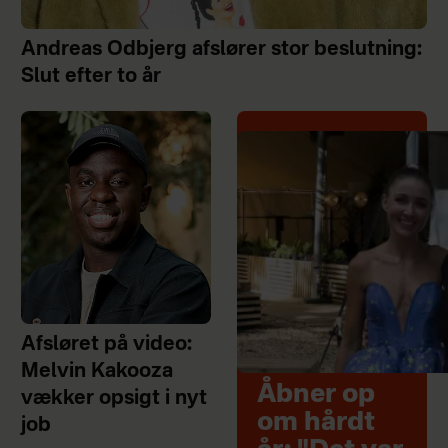
Andreas Odbjerg afslører stor beslutning:
Slut efter to år
Afsløret på video:
Melvin Kakooza
Åbner op
vækker opsigt i nyt
om hårdt
job