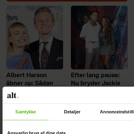
Albert Harson
Efter lang pause:
åbner op: Sådan
Nu bryder Jackie
var det at kysse en
Navarro tavsheden
mand
med stor afsløring
Samtykke
Detaljer
Annonceindstill
Ansvarlig brug af dine data