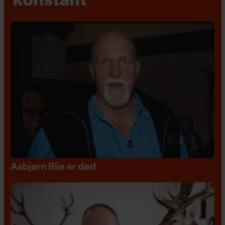
konstant"
Asbjørn Riis er død