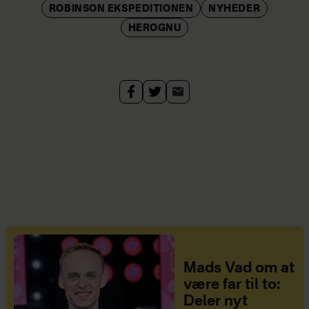
ROBINSON EKSPEDITIONEN
NYHEDER
HEROGNU
Mads Vad om at
være far til to:
Deler nyt