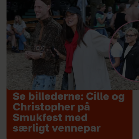
Se billederne: Cille og
Christopher på
Smukfest med
særligt vennepar