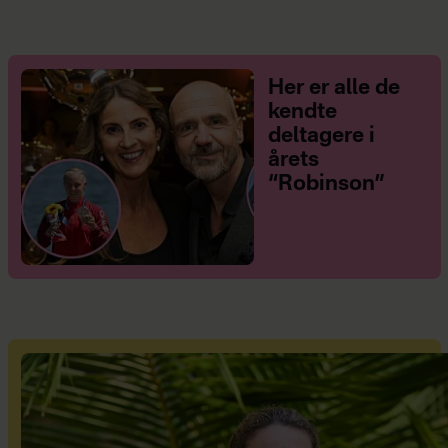
Her er alle de
kendte
deltagere i
årets
“Robinson”