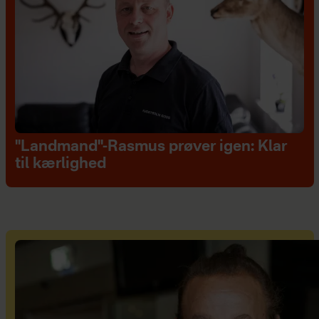
"Landmand"-Rasmus prøver igen: Klar
til kærlighed