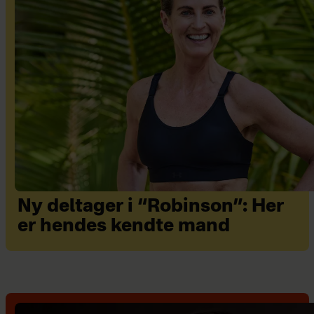
Ny deltager i “Robinson”: Her
er hendes kendte mand