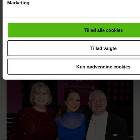
Marketing
Du kan til enhver tid trække dit samtykke tilbage via linket i 
læse mere om vores brug af cookies, samarbejdspartnere og
personoplysninger i forbindelse hermed i både
Tillad alle cookies
vores
privatlivspolitik
og
cookiepolitik
.
Tillad valgte
Szhirley fortæller om skelsættende
oplevelse: Blev splittet fra sin far
Kun nødvendige cookies