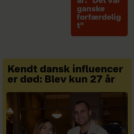
år: "Det var
ganske
forfærdelig
t"
Kendt dansk influencer
er død: Blev kun 27 år