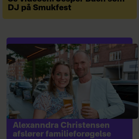
DJ på Smukfest
Alexanndra Christensen
afslører familieforøgelse