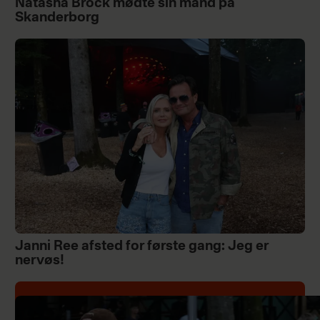
Natasha Brock mødte sin mand på
Skanderborg
Janni Ree afsted for første gang: Jeg er
nervøs!