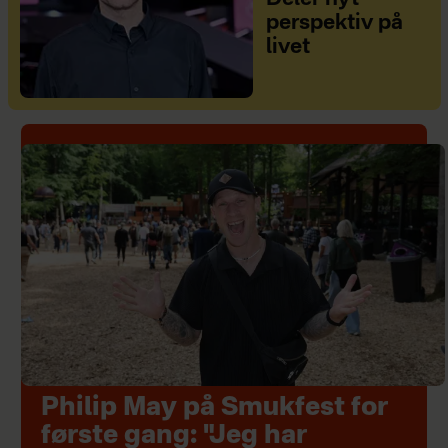
perspektiv på
livet
Philip May på Smukfest for
første gang: "Jeg har