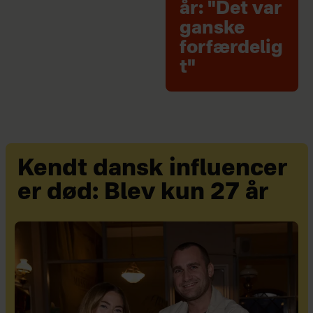
år: "Det var
ganske
forfærdelig
t"
Kendt dansk influencer
er død: Blev kun 27 år