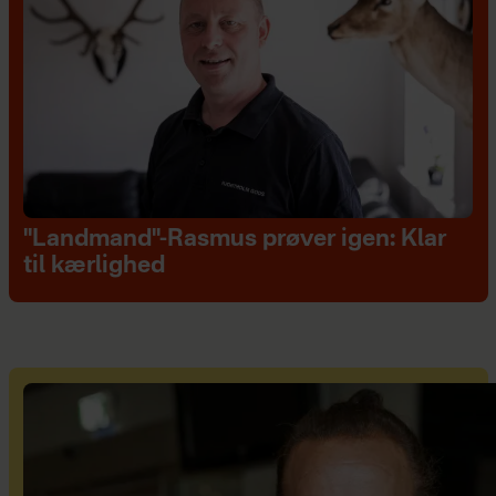
"Landmand"-Rasmus prøver igen: Klar
til kærlighed