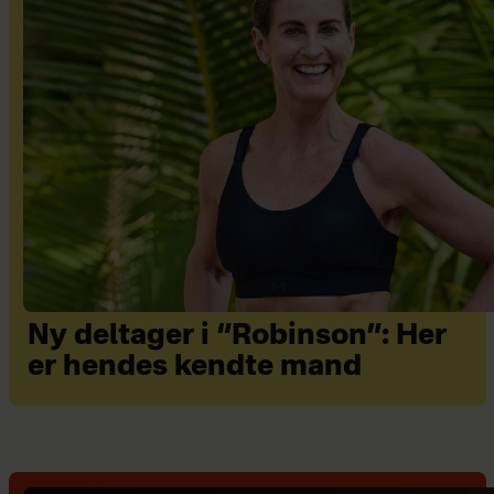
Ny deltager i “Robinson”: Her
er hendes kendte mand