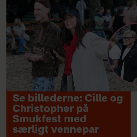
Se billederne: Cille og
Christopher på
Smukfest med
særligt vennepar