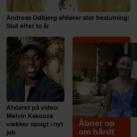
Andreas Odbjerg afslører stor beslutning:
Slut efter to år
Afsløret på video:
Melvin Kakooza
Åbner op
vækker opsigt i nyt
om hårdt
job