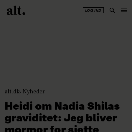
LOG IND
Annonce
alt.dk
Nyheder
Heidi om Nadia Shilas
graviditet: Jeg bliver
mormor for sjette