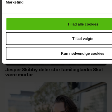
Marketing
Du kan til enhver tid trække dit samtykke tilbage via linket i 
læse mere om vores brug af cookies, samarbejdspartnere og
personoplysninger i forbindelse hermed i både
Tillad alle cookies
vores
privatlivspolitik
og
cookiepolitik
.
Tillad valgte
Kun nødvendige cookies
Jesper Skibby deler stor familieglæde: Skal
være morfar