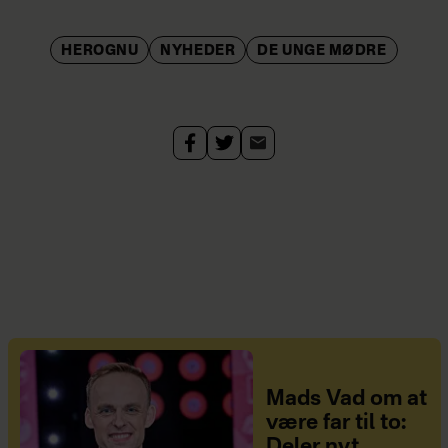
HEROGNU
NYHEDER
DE UNGE MØDRE
Mads Vad om at
være far til to:
Deler nyt