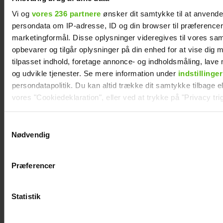
Vi og
vores 236 partnere
ønsker dit samtykke til at anvend
persondata om IP-adresse, ID og din browser til præferencer, 
marketingformål. Disse oplysninger videregives til vores sa
opbevarer og tilgår oplysninger på din enhed for at vise dig 
tilpasset indhold, foretage annonce- og indholdsmåling, lav
og udvikle tjenester. Se mere information under
indstillinger
persondatapolitik. Du kan altid trække dit samtykke tilbage ell
vores "Cookiedeklaration", eller ved at trykke på "Privacy trig
Dine valg anvendes på hele websitet.
Samtykkevalg
Albert Harson
Efter lang pause:
Nødvendig
åbner op: Sådan
Nu bryder Jackie
Vi ønsker dit samtykke til at indsamle og bruge data for at k
relevant journalistisk indhold til dig.
var det at kysse en
Navarro tavsheden
Præferencer
Vi anvender egne cookies og cookies fra tredjeparter til at a
mand
med stor afsløring
vores hjemmeside. Vi indsamler data om IP, ID og din browser 
generere statistik og huske dine præferencer samt til brug fo
Statistik
optimere vores reklametiltag på sociale medier og til at vise d
med sociale medier.