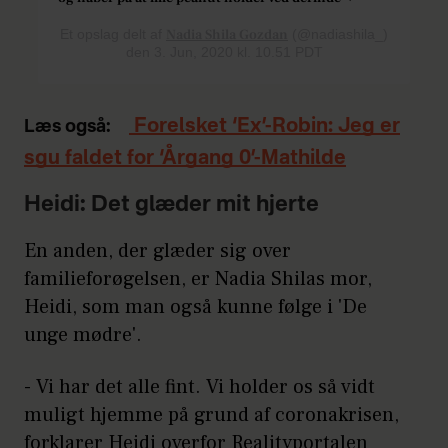
Et opslag delt af
Nadia Shila Gozdan
(@nadiashila_)
den 3. Jun, 2020 kl. 10.51 PDT
Forelsket ‘Ex’-Robin: Jeg er
Læs også:
sgu faldet for ‘Årgang 0’-Mathilde
Heidi: Det glæder mit hjerte
En anden, der glæder sig over
familieforøgelsen, er Nadia Shilas mor,
Heidi, som man også kunne følge i 'De
unge mødre'.
- Vi har det alle fint. Vi holder os så vidt
muligt hjemme på grund af coronakrisen,
forklarer Heidi overfor Realityportalen