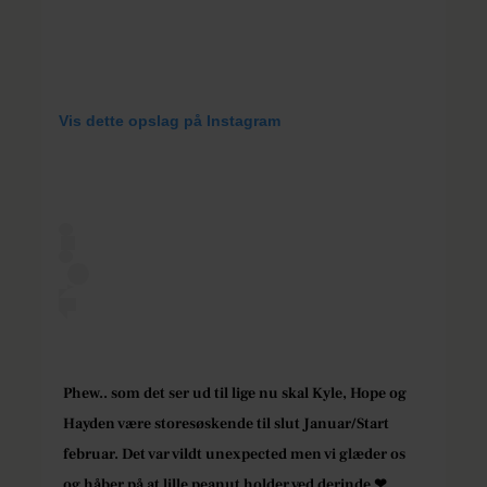
Vis dette opslag på Instagram
Phew.. som det ser ud til lige nu skal Kyle, Hope og
Hayden være storesøskende til slut Januar/Start
februar. Det var vildt unexpected men vi glæder os
og håber på at lille peanut holder ved derinde ❤