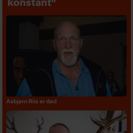
konstant"
Asbjørn Riis er død