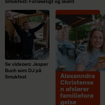
Smukfest: Forløseligt og skønt
Se videoen: Jesper
Buch som DJ på
Alexanndra
Smukfest
Christense
n afslører
familieforø
gelse