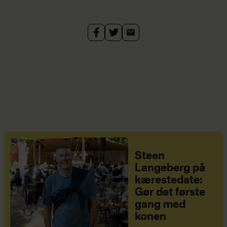
Steen
Langeberg på
kærestedate:
Gør det første
gang med
konen