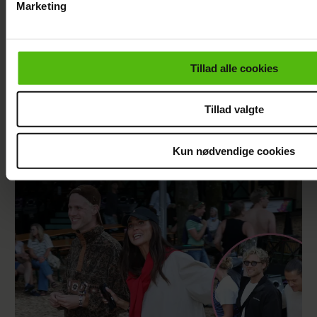
Marketing
Du kan til enhver tid trække dit samtykke tilbage via linket i 
læse mere om vores brug af cookies, samarbejdspartnere og
personoplysninger i forbindelse hermed i både
Tillad alle cookies
vores
privatlivspolitik
og
cookiepolitik
.
Tillad valgte
Janni Ree afsted for første gang: Jeg er
Kun nødvendige cookies
nervøs!