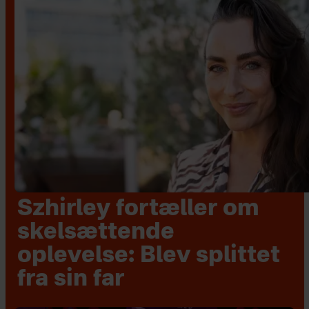
Szhirley fortæller om
skelsættende
oplevelse: Blev splittet
fra sin far