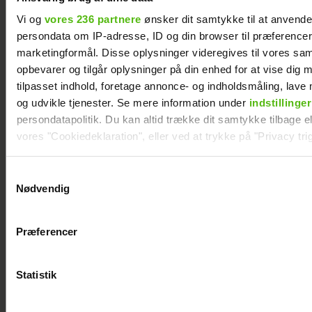
Vi og
vores 236 partnere
ønsker dit samtykke til at anvend
persondata om IP-adresse, ID og din browser til præferencer, 
marketingformål. Disse oplysninger videregives til vores sa
opbevarer og tilgår oplysninger på din enhed for at vise dig 
tilpasset indhold, foretage annonce- og indholdsmåling, lav
og udvikle tjenester. Se mere information under
indstillinger
persondatapolitik. Du kan altid trække dit samtykke tilbage ell
vores "Cookiedeklaration", eller ved at trykke på "Privacy trig
TV 2-profilen
Natasha Brock
Stefan Jepsen ramt
mødte sin mand på
Dine valg anvendes på hele websitet.
Samtykkevalg
af nyresvigt
Skanderborg
Nødvendig
Vi ønsker dit samtykke til at indsamle og bruge data for at k
relevant journalistisk indhold til dig.
Præferencer
Vi anvender egne cookies og cookies fra tredjeparter til at a
vores hjemmeside. Vi indsamler data om IP, ID og din browser 
generere statistik og huske dine præferencer samt til brug fo
Statistik
optimere vores reklametiltag på sociale medier og til at vise d
med sociale medier.