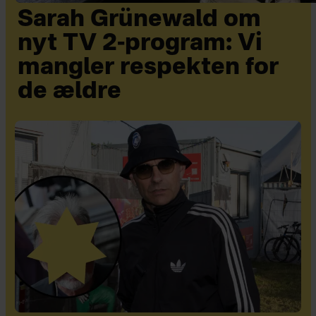
Sarah Grünewald om
nyt TV 2-program: Vi
mangler respekten for
de ældre