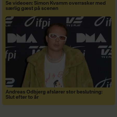
Se videoen: Simon Kvamm overrasker med
særlig gæst på scenen
Andreas Odbjerg afslører stor beslutning:
Slut efter to år