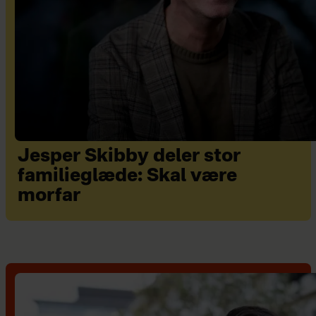
Jesper Skibby deler stor
familieglæde: Skal være
morfar