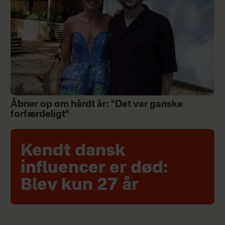
Åbner op om hårdt år: "Det var ganske
forfærdeligt"
Kendt dansk
influencer er død:
Blev kun 27 år