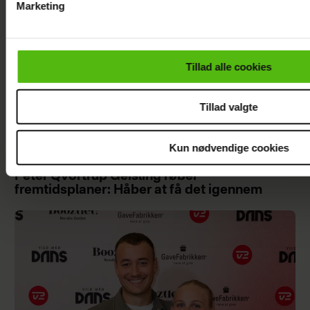
Marketing
Du kan til enhver tid trække dit samtykke tilbage via linket i 
læse mere om vores brug af cookies, samarbejdspartnere og
personoplysninger i forbindelse hermed i både
Tillad alle cookies
vores
privatlivspolitik
og
cookiepolitik
.
Tillad valgte
Kun nødvendige cookies
Peter Qvortrup Geisling røber
fremtidsplaner: Håber at få det igennem