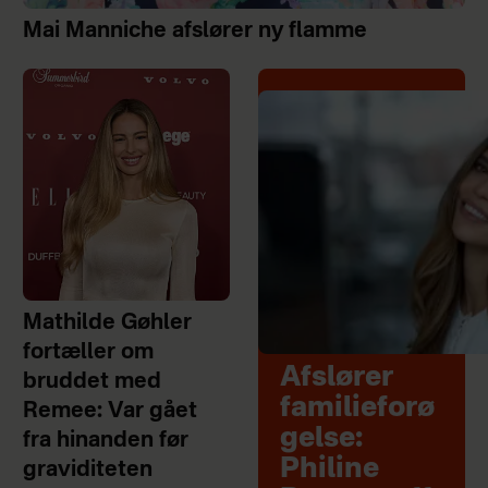
Mai Manniche afslører ny flamme
Mathilde Gøhler
fortæller om
Afslører
bruddet med
familieforø
Remee: Var gået
gelse:
fra hinanden før
Philine
graviditeten