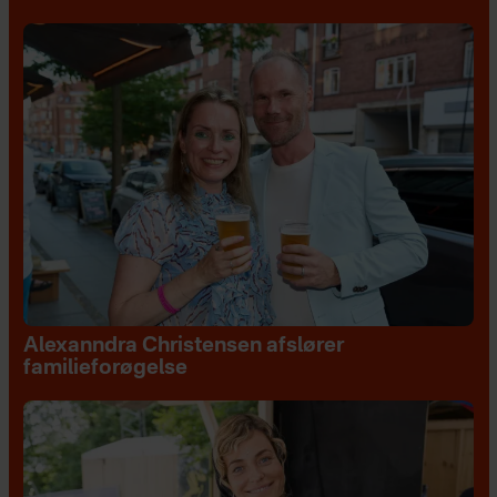
Alexanndra Christensen afslører
familieforøgelse