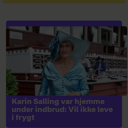
Karin Salling var hjemme
under indbrud: Vil ikke leve
i frygt