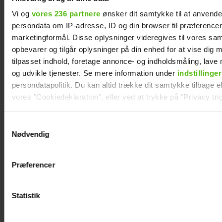
Vi og
vores 236 partnere
ønsker dit samtykke til at anvend
persondata om IP-adresse, ID og din browser til præferencer, 
marketingformål. Disse oplysninger videregives til vores sa
opbevarer og tilgår oplysninger på din enhed for at vise dig 
tilpasset indhold, foretage annonce- og indholdsmåling, lav
og udvikle tjenester. Se mere information under
indstillinger
persondatapolitik. Du kan altid trække dit samtykke tilbage ell
vores "Cookiedeklaration", eller ved at trykke på "Privacy trig
KÆMPE GALLERI:
Forelsket Hjalmer
Dine valg anvendes på hele websitet.
Samtykkevalg
De kendte elsker
med kæresten på
Nødvendig
Smukfest
Smukfest: Vi er
Vi ønsker dit samtykke til at indsamle og bruge data for at k
relevant journalistisk indhold til dig.
lykkelige
Præferencer
Vi anvender egne cookies og cookies fra tredjeparter til at a
vores hjemmeside. Vi indsamler data om IP, ID og din browser 
generere statistik og huske dine præferencer samt til brug fo
Statistik
optimere vores reklametiltag på sociale medier og til at vise d
med sociale medier.