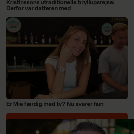
Kristínssons utraditionelle bryllupsrejse:
Derfor var datteren med
Er Mie færdig med tv? Nu svarer hun