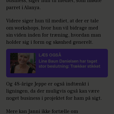
business, siger hun til mediet, som mødte
parret i Alanya.
Videre siger hun til mediet, at der er tale
om workshops, hvor hun vil bidrage med
sin viden inden for træning, hvordan man
holder sig i form og skønhed generelt.
LÆS OGSÅ
Line Baun Danielsen har taget
stor beslutning: Trækker stikket
Og 48-årige Jeppe er også indtænkt i
ligningen, da der muligvis også kan være
noget business i projektet for ham på sigt.
Mere kan Janni ikke fortælle om