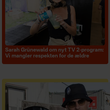
Sarah Grünewald om nyt TV 2-program:
Vi mangler respekten for de ældre