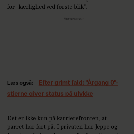
for "kærlighed ved første blik".
Annonce
Efter grimt fald: "Årgang 0"-
Læs også:
stjerne giver status på ulykke
Det er ikke kun på karrierefronten, at
parret har fart på. I privaten har Jeppe og